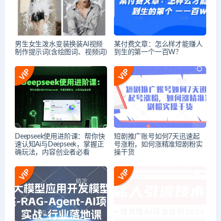
男生女生泼水变装换装AI视频
​某付费文章：怎‮样么‬才能赚‮人
制作提示词(含绘图词、视频词)
到‬生的第‮个一‬一百W?
Deepseek使用进阶课：帮你快
短剧推广账号如何7天迅速起
速认知Ai与Deepseek，掌握正
号涨粉，如何涨精准短剧粉实
确玩法，内容创业者必看
操干货