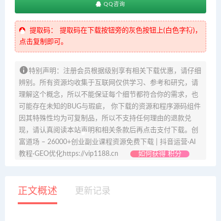
QQ咨询
提取码：
提取码在下载按钮旁的灰色按钮上(白色字符)，
点击复制即可。
特别声明：注册会员根据级别享有相关下载优惠，请仔细
辨别。所有资源均收集于互联网仅供学习、参考和研究，请
理解这个概念，所以不能保证每个细节都符合你的需求，也
可能存在未知的BUG与瑕疵， 你下载的资源和程序源码组件
因其特殊性均为可复制品，所以不支持任何理由的退款兑
现，请认真阅读本站声明和相关条款后再点击支付下载。创
富道场 – 26000+创业副业课程资源免费下载 | 抖音运营·AI
教程·GEO优化https://vip1188.cn
如何获得 积分
正文概述
更新记录