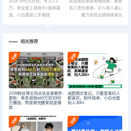
2026 AI代写捡钱，月入1-3
高效团队塑造管理指南：重塑
万，附全套工具指令+接单渠
员工责任思维，识人用人凝心
道，小白直接上手搞钱
聚力实现业绩持续增长
相关推荐
25W粉丝博主热点信息差教学-
减肥图文笔记，只要爱美的人
更新：单条视频660万到1000
都喜欢，制作简单，小白也能
万播放，熬夜做完醒来就是爆
如入300+
款