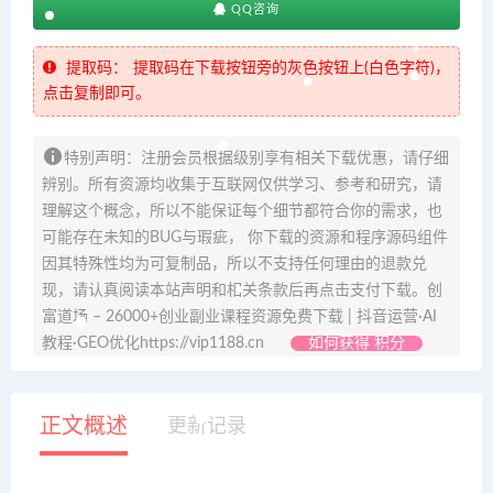
QQ咨询
提取码：
提取码在下载按钮旁的灰色按钮上(白色字符)，
点击复制即可。
特别声明：注册会员根据级别享有相关下载优惠，请仔细
辨别。所有资源均收集于互联网仅供学习、参考和研究，请
理解这个概念，所以不能保证每个细节都符合你的需求，也
可能存在未知的BUG与瑕疵， 你下载的资源和程序源码组件
因其特殊性均为可复制品，所以不支持任何理由的退款兑
现，请认真阅读本站声明和相关条款后再点击支付下载。创
富道场 – 26000+创业副业课程资源免费下载 | 抖音运营·AI
教程·GEO优化https://vip1188.cn
如何获得 积分
正文概述
更新记录