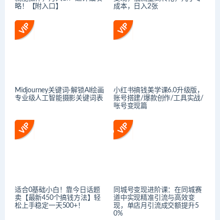
略！【附入口】
成本，日入2张
Midjourney关键词-解锁AI绘画
小红书搞钱美学课6.0升级版，
专业级人工智能摄影关键词表
账号搭建/爆款创作/工具实战/
账号变现篇
适合0基础小白！靠今日话题
同城号变现进阶课：在同城赛
卖【最新450个搞钱方法】轻
道中实现精准引流与高效变
松上手稳定一天500+！
现，单店月引流成交额提升5
0%