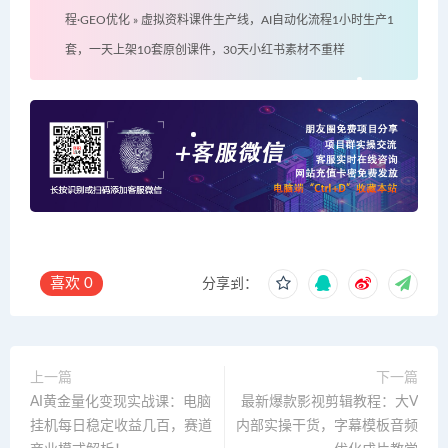
程·GEO优化
»
虚拟资料课件生产线，AI自动化流程1小时生产1
套，一天上架10套原创课件，30天小红书素材不重样
喜欢
0
分享到：
上一篇
下一篇
AI黄金量化变现实战课：电脑
最新爆款影视剪辑教程：大V
挂机每日稳定收益几百，赛道
内部实操干货，字幕模板音频