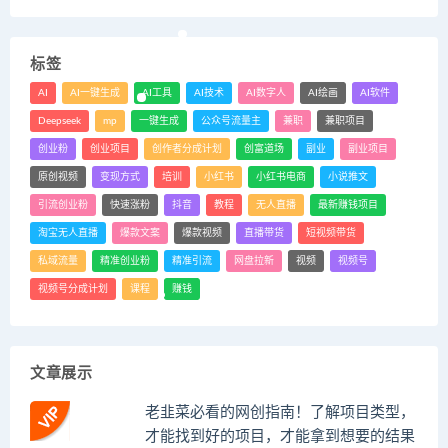
标签
AI
AI一键生成
AI工具
AI技术
AI数字人
AI绘画
AI软件
Deepseek
mp
一键生成
公众号流量主
兼职
兼职项目
创业粉
创业项目
创作者分成计划
创富道场
副业
副业项目
原创视频
变现方式
培训
小红书
小红书电商
小说推文
引流创业粉
快速涨粉
抖音
教程
无人直播
最新赚钱项目
淘宝无人直播
爆款文案
爆款视频
直播带货
短视频带货
私域流量
精准创业粉
精准引流
网盘拉新
视频
视频号
视频号分成计划
课程
赚钱
文章展示
老韭菜必看的网创指南！了解项目类型，
才能找到好的项目，才能拿到想要的结果