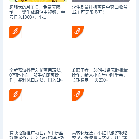
超强大的AI工具，免费无限
软件刷量挂机项目单窗口收益
制，一键生成原创中视频，单
12＋可无限多开！
号日入1000+，小…
全新蓝海抖音差价项目玩法，
兼职王者，3分钟1条无脑批量
0基础小白一部手机即可操
操作，新人小白半小时学会，
作，暴利风口玩法，日入1k+
长期稳定 一天200+
剪映拉新推广项目，5个粉丝
高转化玩法，小红书旅游攻略
就能操作，月入1w+超详细攻
变现，低流量高转化，几乎零