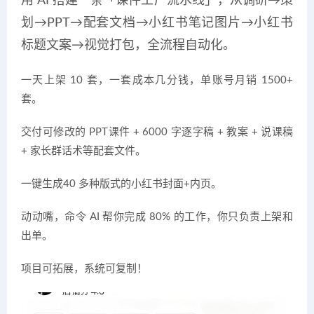
用 AI 搭建一条「课件工厂流水线」，从调研→策
划→PPT→配套文档→小红书笔记图片→小红书
标题文案→视觉打包，全流程自动化。
一天上架 10 套，一套成本几分钱，单账号月销 1500+
套。
交付可修改的 PPT课件 + 6000 字逐字稿 + 教案 + 说课稿
+ 家长群话术等配套文件。
一键生成40 多种版式的小红书封面+内页。
动动嘴，命令 AI 帮你完成 80% 的工作，你只负责上架和
出单。
项目可拓展，系统可复制！