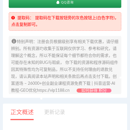
QQ咨询
提取码：
提取码在下载按钮旁的灰色按钮上(白色字符)，
点击复制即可。
特别声明：注册会员根据级别享有相关下载优惠，请仔细
辨别。所有资源均收集于互联网仅供学习、参考和研究，请
理解这个概念，所以不能保证每个细节都符合你的需求，也
可能存在未知的BUG与瑕疵， 你下载的资源和程序源码组件
因其特殊性均为可复制品，所以不支持任何理由的退款兑
现，请认真阅读本站声明和相关条款后再点击支付下载。创
富道场 – 26000+创业副业课程资源免费下载 | 抖音运营·AI
教程·GEO优化https://vip1188.cn
如何获得 积分
正文概述
更新记录