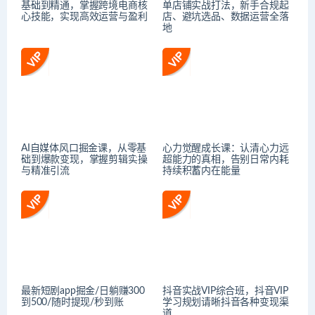
基础到精通，掌握跨境电商核
单店铺实战打法，新手合规起
心技能，实现高效运营与盈利
店、避坑选品、数据运营全落
地
AI自媒体风口掘金课，从零基
心力觉醒成长课：认清心力远
础到爆款变现，掌握剪辑实操
超能力的真相，告别日常内耗
与精准引流
持续积蓄内在能量
最新短剧app掘金/日躺赚300
抖音实战VIP综合班，抖音VIP
到500/随时提现/秒到账
学习规划请晰抖音各种变现渠
道