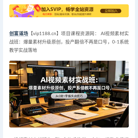
创富道场
【vip1188.cn】项目课程资源网： AI视频素材实
战班：爆量素材升级原创，投产翻倍不再是口号，0-1系统
教学实战落地