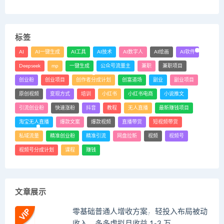
标签
AI
AI一键生成
AI工具
AI技术
AI数字人
AI绘画
AI软件
Deepseek
mp
一键生成
公众号流量主
兼职
兼职项目
创业粉
创业项目
创作者分成计划
创富道场
副业
副业项目
原创视频
变现方式
培训
小红书
小红书电商
小说推文
引流创业粉
快速涨粉
抖音
教程
无人直播
最新赚钱项目
淘宝无人直播
爆款文案
爆款视频
直播带货
短视频带货
私域流量
精准创业粉
精准引流
网盘拉新
视频
视频号
视频号分成计划
课程
赚钱
文章展示
零基础普通人增收方案，轻投入布局被动
收入，多多虚拟月收益 1-3 万