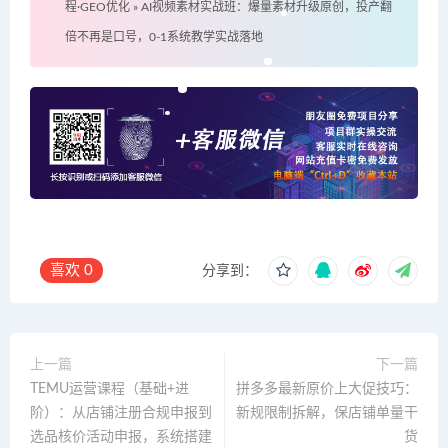
程·GEO优化
»
AI视频素材实战班：爆量素材升级原创，投产翻
倍不再是口号，0-1系统教学实战落地
喜欢
0
分享到：
上一篇
下一篇
TEMU运营课程（基础+进
拼多多最新原价上大促技巧：
阶）：从店铺注册合规申报到
新规限制拆解，保店铺单量干
选品核价活动申报，系统搭建
货