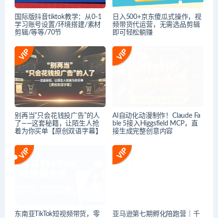
国际版抖音tiktok教学：从0-1
日入500+京东傻瓜式操作，视
学习账号设置/环境搭建/素材
频带货代运营，无需选品剪辑
剪辑/等等/70节
即可轻松躺赚
别再当“只会花钱投广告”的人
AI自动化动漫制作！Claude Fa
了——这套秘籍，让陌生人抢
ble 5接入Higgsfield MCP，直
着为你买单【原创双语字幕】
接生成完整创意内容
东南亚TikTok短视频带货，零
亚马逊第七期孵化陪跑营｜千