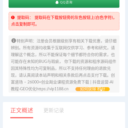
QQ咨询
提取码：
提取码在下载按钮旁的灰色按钮上(白色字符)，
点击复制即可。
特别声明：注册会员根据级别享有相关下载优惠，请仔细
辨别。所有资源均收集于互联网仅供学习、参考和研究，请
理解这个概念，所以不能保证每个细节都符合你的需求，也
可能存在未知的BUG与瑕疵， 你下载的资源和程序源码组件
因其特殊性均为可复制品，所以不支持任何理由的退款兑
现，请认真阅读本站声明和相关条款后再点击支付下载。创
富道场 – 26000+创业副业课程资源免费下载 | 抖音运营·AI
教程·GEO优化https://vip1188.cn
如何获得 积分
正文概述
更新记录