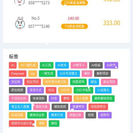
标签
AI
AI一键生成
AI工具
AI技术
AI数字人
AI绘画
AI软件
Deepseek
mp
一键生成
公众号流量主
兼职
兼职项目
创业粉
创业项目
创作者分成计划
创富道场
副业
副业项目
原创视频
变现方式
培训
小红书
小红书电商
小说推文
引流创业粉
快速涨粉
抖音
教程
无人直播
最新赚钱项目
淘宝无人直播
爆款文案
爆款视频
直播带货
短视频带货
私域流量
精准创业粉
精准引流
网盘拉新
视频
视频号
视频号分成计划
课程
赚钱