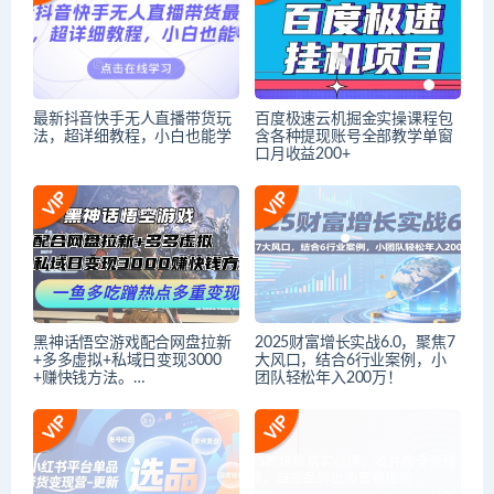
最新抖音快手无人直播带货玩
百度极速云机掘金实操课程包
法，超详细教程，小白也能学
含各种提现账号全部教学单窗
口月收益200+
黑神话悟空游戏配合网盘拉新
2025财富增长实战6.0，聚焦7
+多多虚拟+私域日变现3000
大风口，结合6行业案例，小
+赚快钱方法。…
团队轻松年入200万！