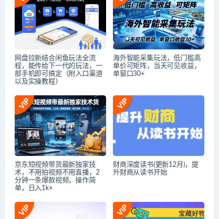
网盘拉新结合闲鱼玩法全流
海外智能采集玩法，低门槛高
程，能传给下一代的玩法，一
单价可矩阵，当天可见收益，
部手机即可搞定（附入口渠道
单窗口30+
以及实操教程）
京东短视频带货最新独家技
财商深度读书(更新12月)，提
术，不用拍视频不用直播，2
升财商从读书开始
分钟一条爆款视频，操作简
单，日入1k+