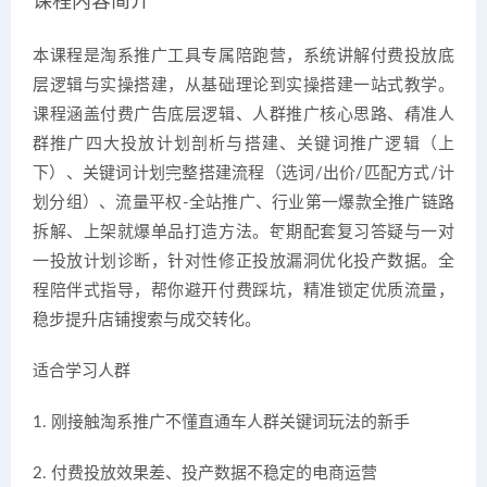
课程内容简介
本课程是淘系推广工具专属陪跑营，系统讲解付费投放底
层逻辑与实操搭建，从基础理论到实操搭建一站式教学。
课程涵盖付费广告底层逻辑、人群推广核心思路、精准人
群推广四大投放计划剖析与搭建、关键词推广逻辑（上
下）、关键词计划完整搭建流程（选词/出价/匹配方式/计
划分组）、流量平权-全站推广、行业第一爆款全推广链路
拆解、上架就爆单品打造方法。每期配套复习答疑与一对
一投放计划诊断，针对性修正投放漏洞优化投产数据。全
程陪伴式指导，帮你避开付费踩坑，精准锁定优质流量，
稳步提升店铺搜索与成交转化。
适合学习人群
1. 刚接触淘系推广不懂直通车人群关键词玩法的新手
2. 付费投放效果差、投产数据不稳定的电商运营