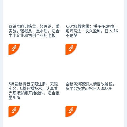
营销陪跑训练营，轻理论，重
从0到1教你做：拼多多虚拟店
实战，轻概念，重本质，适合
矩阵玩法，长久盈利，日入 1K
中小企业和初创企业的老板
不是梦
5月最新抖音无限注册、无限
全新蓝海赛道人情世故解说，
实名、0粉开播技术，认真看
多平台投放轻松日入3000+
完现场就能开始操作，适合批
量矩阵