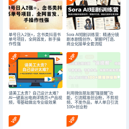
单号日入2张+，念书类抖音书
Sora AI短剧训练营：精通分镜
单号项目，全网首发，新手操
剧本剧情创作，掌握IP打造、
作性强
商业化接单全套流程
请美工太贵？自己设计太难？
利用微信朋友圈“强提醒”功
AI一键直出电商详情页+产品视
能，引流精准创业粉，不剪视
频，零基础做出专业级效果
频、不发作品，单人单日引流
100+创业粉