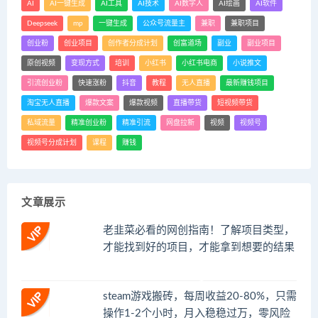
AI
AI一键生成
AI工具
AI技术
AI数字人
AI绘画
AI软件
Deepseek
mp
一键生成
公众号流量主
兼职
兼职项目
创业粉
创业项目
创作者分成计划
创富道场
副业
副业项目
原创视频
变现方式
培训
小红书
小红书电商
小说推文
引流创业粉
快速涨粉
抖音
教程
无人直播
最新赚钱项目
淘宝无人直播
爆款文案
爆款视频
直播带货
短视频带货
私域流量
精准创业粉
精准引流
网盘拉新
视频
视频号
视频号分成计划
课程
赚钱
文章展示
老韭菜必看的网创指南！了解项目类型，
才能找到好的项目，才能拿到想要的结果
steam游戏搬砖，每周收益20-80%，只需
操作1-2个小时，月入稳稳过万，零风险