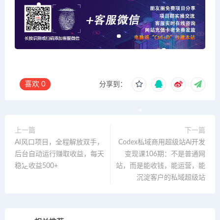
喜欢
0
分享到：
上一篇
下一篇
AI风口项目，全程解放双手，
Codex私域商用超级站Ai开发
后台自动运行赚取收益，每天
变现课106期：不是普通网
稳定收益500+
站，而是能收钱，能运营，能
沉淀客户的私域超级站