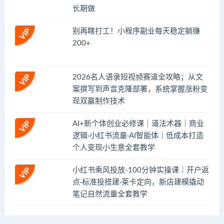
长期做
别再瞎打工！小程序副业每天稳定躺赚
200+
2026名人语录短视频赛道全攻略；从文
案撰写到声音克隆部署，系统掌握涨粉变
现双赢制作技术
AI+新个体创业必修课｜道法术器｜商业
逻辑·小红书流量·AI智能体｜低成本打造
个人变现小生意全套教学
小红书乘风投放-100分钟实操课｜开户返
点·标准投搭建·莱卡定向，新店建模撬动
笔记自然流量全套教学