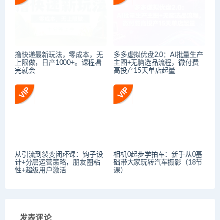
撸快递最新玩法，零成本，无
多多虚拟优盘2.0：AI批量生产
上限做，日产1000+。课程看
主图+无脑选品流程，微付费
完就会
高投产15天单店起量
从引流到裂变闭环课：钩子设
相机0起步学拍车：新手从0基
计+分层运营策略，朋友圈粘
础带大家玩转汽车摄影（18节
性+超级用户激活
课）
发表评论