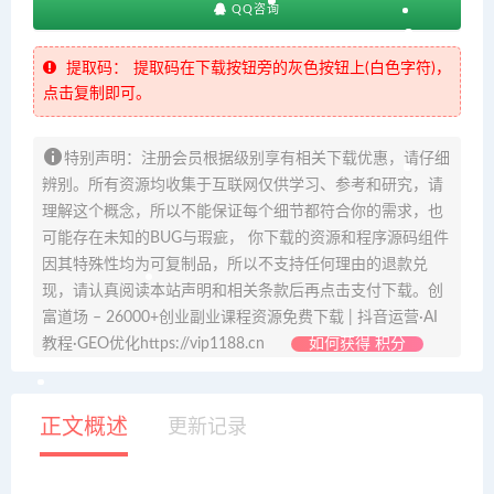
QQ咨询
提取码：
提取码在下载按钮旁的灰色按钮上(白色字符)，
点击复制即可。
特别声明：注册会员根据级别享有相关下载优惠，请仔细
辨别。所有资源均收集于互联网仅供学习、参考和研究，请
理解这个概念，所以不能保证每个细节都符合你的需求，也
可能存在未知的BUG与瑕疵， 你下载的资源和程序源码组件
因其特殊性均为可复制品，所以不支持任何理由的退款兑
现，请认真阅读本站声明和相关条款后再点击支付下载。创
富道场 – 26000+创业副业课程资源免费下载 | 抖音运营·AI
教程·GEO优化https://vip1188.cn
如何获得 积分
正文概述
更新记录