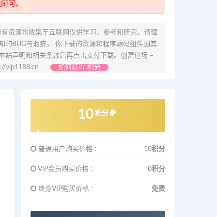
制即可。
所有资源均收集于互联网仅供学习、参考和研究，请理
的BUG与瑕疵， 你下载的资源和程序源码组件因其
本站声明和相关条款后再点击支付下载。创富道场 –
ip1188.cn
如何获得 积分
10
积分
普通用户购买价格 :
10积分
VIP会员购买价格 :
0积分
终身VIP购买价格 :
免费