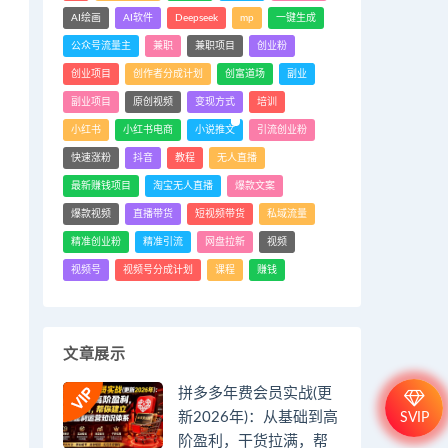
AI绘画
AI软件
Deepseek
mp
一键生成
公众号流量主
兼职
兼职项目
创业粉
创业项目
创作者分成计划
创富道场
副业
副业项目
原创视频
变现方式
培训
小红书
小红书电商
小说推文
引流创业粉
快速涨粉
抖音
教程
无人直播
最新赚钱项目
淘宝无人直播
爆款文案
爆款视频
直播带货
短视频带货
私域流量
精准创业粉
精准引流
网盘拉新
视频
视频号
视频号分成计划
课程
赚钱
文章展示
拼多多年费会员实战(更
新2026年)：从基础到高
SVIP
阶盈利，干货拉满，帮