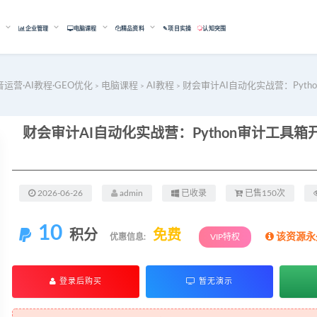
能
企业管理
电脑课程
精品资料
✎项目实操
认知突围
音运营·AI教程·GEO优化
电脑课程
AI教程
财会审计AI自动化实战营：Pytho
>
>
>
2026-06-26
admin
已收录
已售150次
10
积分
免费
该资源永
优惠信息:
VIP特权
登录后购买
暂无演示