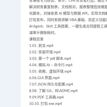
本课程专为财会、审计、CPA 从业者打造，融合 AI 
解决财务重复制表、文档核对、报表整理低效难题。课
化脚本，对接各类 AI 模型与数据 API，实
打包发布，同时系统讲解 VBA 基础、自定义
AI Agent、Skill 工具搭建，一键生成合
减审计做账耗时。
课程目录
1.01. 前言.mp4
2.02. 安装环境.mp4
3.03. 第一个 pdf 脚本.mp4
4.04. 模拟 AI – 命令行.mp4
5.05. 依赖、虚拟环境.mp4
6.06.GUI 界面.mp4
7.07.JSON 持久化配置.mp4
8.08. 了解 Git、README.mp4
9.09.PDF 工具箱.mp4
10.10. 打包 exe.mp4