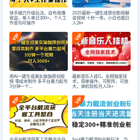
快手磁力升级玩法，自布局撸
2025最新一键生成原创影视解
收益，单人单日300+，个人工
说视频 十秒一条，小白也能日
作室均可操作
入2k+
用Ai一键生成美女瑜伽原创视
最新音乐人挂G，全网独家技
频 零成本制作 多平台暴力起号
术，简单操作，可矩阵，可放
3分钟一个…
大，单机轻松月入5k+
全平台截流获客工县整合全自
Soul暴力截流创业粉玩法，当