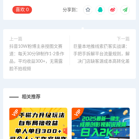
喜欢
0
分享到：
上一篇
下一篇
抖音10W粉博主亲授图文赛
巨量本地推线索获客实战课：
道：每天30分钟制作1-2条作
手把手拆解平台流量规则，解
品，平均收益300+，无需露
决门店缺客源成本高转化差
脸不拍视频
相关推荐