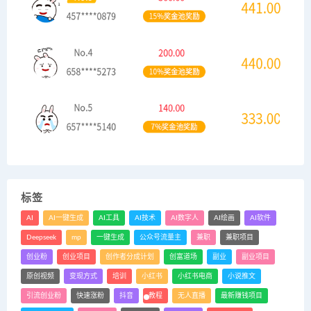
标签
AI
AI一键生成
AI工具
AI技术
AI数字人
AI绘画
AI软件
Deepseek
mp
一键生成
公众号流量主
兼职
兼职项目
创业粉
创业项目
创作者分成计划
创富道场
副业
副业项目
原创视频
变现方式
培训
小红书
小红书电商
小说推文
引流创业粉
快速涨粉
抖音
教程
无人直播
最新赚钱项目