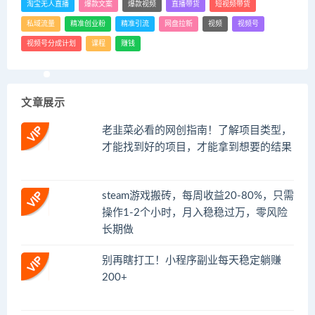
淘宝无人直播
爆款文案
爆款视频
直播带货
短视频带货
私域流量
精准创业粉
精准引流
网盘拉新
视频
视频号
视频号分成计划
课程
赚钱
文章展示
老韭菜必看的网创指南！了解项目类型，
才能找到好的项目，才能拿到想要的结果
steam游戏搬砖，每周收益20-80%，只需
操作1-2个小时，月入稳稳过万，零风险
长期做
别再瞎打工！小程序副业每天稳定躺赚
200+