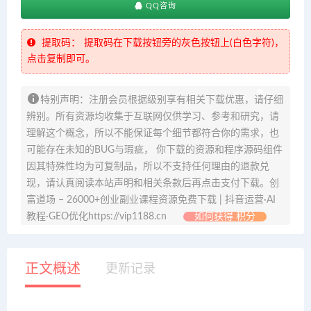
QQ咨询
提取码：
提取码在下载按钮旁的灰色按钮上(白色字符)，
点击复制即可。
特别声明：注册会员根据级别享有相关下载优惠，请仔细
辨别。所有资源均收集于互联网仅供学习、参考和研究，请
理解这个概念，所以不能保证每个细节都符合你的需求，也
可能存在未知的BUG与瑕疵， 你下载的资源和程序源码组件
因其特殊性均为可复制品，所以不支持任何理由的退款兑
现，请认真阅读本站声明和相关条款后再点击支付下载。创
富道场 – 26000+创业副业课程资源免费下载 | 抖音运营·AI
教程·GEO优化https://vip1188.cn
如何获得 积分
正文概述
更新记录