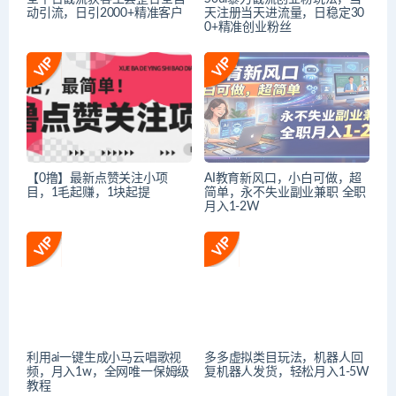
动引流，日引2000+精准客户
天注册当天进流量，日稳定30
0+精准创业粉丝
【0撸】最新点赞关注小项
AI教育新风口，小白可做，超
目，1毛起赚，1块起提
简单，永不失业副业兼职 全职
月入1-2W
利用ai一键生成小马云唱歌视
多多虚拟类目玩法，机器人回
频，月入1w，全网唯一保姆级
复机器人发货，轻松月入1-5W
教程