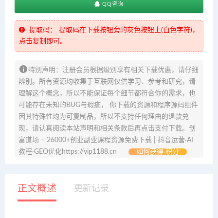
QQ咨询
提取码：
提取码在下载按钮旁的灰色按钮上(白色字符)，
点击复制即可。
特别声明：注册会员根据级别享有相关下载优惠，请仔细
辨别。所有资源均收集于互联网仅供学习、参考和研究，请
理解这个概念，所以不能保证每个细节都符合你的需求，也
可能存在未知的BUG与瑕疵， 你下载的资源和程序源码组件
因其特殊性均为可复制品，所以不支持任何理由的退款兑
现，请认真阅读本站声明和相关条款后再点击支付下载。创
富道场 – 26000+创业副业课程资源免费下载 | 抖音运营·AI
教程·GEO优化https://vip1188.cn
如何获得 积分
正文概述
更新记录