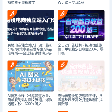
播带货全流程教学
W，单日变现1k+
跨境电商独立站入门课：趋势
全自动广告挂机 · 被动收益终
分析/跨境电商前世今生/选品
端，单机稳定日收益200+，零
流程/多平台比较/建站演示等
门槛
AI搞定小绿书长尾管道收益，
宠物赛道快速变现精品课，从
简单复制黏贴图文赛道，爆款
零基础起步高效打造盈利性抖
选题，秒生3000+图文
音账号