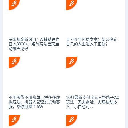
头条掘金新风口：AI辅助创作
某公众号付费文章：怎么确定
日入3000+，矩阵玩法当天启
自己的人生进入了正轨？
动隔天见效
不用囤货不用跑单！拼多多虚
10月最新支付宝无人野路子2.0
拟玩法，机器人管理发货和客
玩法，无需露脸，实现被动收
服，帮你月赚 1-5W
入，小白也可…