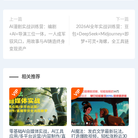
上一篇
下一篇
AI漫剧实战训练营：编剧
2026AI全年实战训练营：豆
+AI+导演三位一体，一人成军
包+DeepSeek+Midjourney+即
驭风口，用故事与AI铸造终身
梦+可灵+海螺，全工具链
变现资产
相关推荐
零基础AI自媒体实战，AI工具
AI魔法：发疯文学最新玩法，
应用/多平台运营/内容制作/直
打造爆款视频，轻松涨粉近30