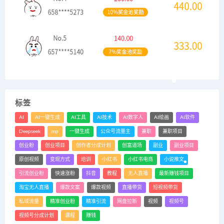
标签
AI
AI一键生成
AI工具
AI技术
AI数字人
AI绘画
AI软件
Deepseek
mp
一键生成
公众号流量主
兼职
兼职项目
创业粉
创业项目
创作者分成计划
创富道场
副业
副业项目
原创视频
变现方式
培训
小红书
小红书电商
小说推文
引流创业粉
快速涨粉
抖音
教程
无人直播
最新赚钱项目
淘宝无人直播
爆款文案
爆款视频
直播带货
短视频带货
私域流量
精准创业粉
精准引流
网盘拉新
视频
视频号
视频号分成计划
课程
赚钱