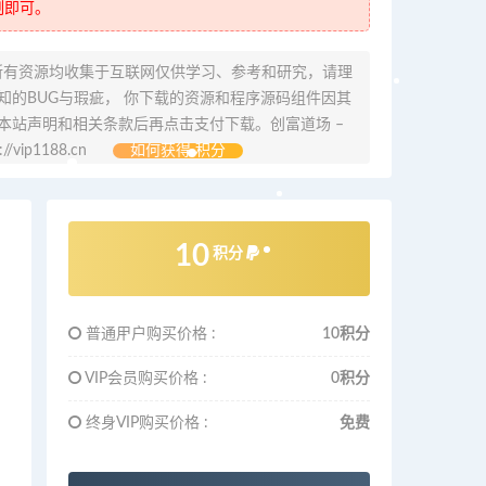
制即可。
所有资源均收集于互联网仅供学习、参考和研究，请理
的BUG与瑕疵， 你下载的资源和程序源码组件因其
本站声明和相关条款后再点击支付下载。创富道场 –
ip1188.cn
如何获得 积分
10
积分
普通用户购买价格 :
10积分
VIP会员购买价格 :
0积分
终身VIP购买价格 :
免费