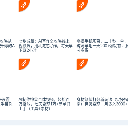
全攻略从
七步成篇：AI写作全攻略线上
零撸手机项目，二十秒一单，
升你的A
视频课，用ai搞定写作，每天早
纯薅羊毛一天200+做就有，
下班2小时
劳多得
装+设置
AI制作神兽合体视频，轻松百
身材颜值打分新玩法（实操指
把手带你
万播放，七天变现1万+简单好
南）另类变现一月多入3000+
上手（工具+素材）