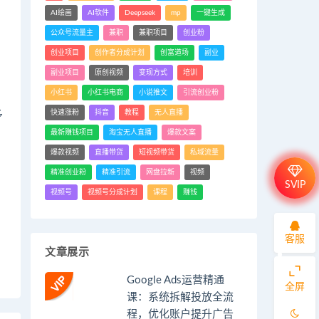
AI绘画
AI软件
Deepseek
mp
一键生成
公众号流量主
兼职
兼职项目
创业粉
创业项目
创作者分成计划
创富道场
副业
副业项目
原创视频
变现方式
培训
小红书
小红书电商
小说推文
引流创业粉
快速涨粉
抖音
教程
无人直播
多
最新赚钱项目
淘宝无人直播
爆款文案
爆款视频
直播带货
短视频带货
私域流量
精准创业粉
精准引流
网盘拉新
视频
SVIP
视频号
视频号分成计划
课程
赚钱
客服
文章展示
Google Ads运营精通
全屏
课：系统拆解投放全流
程，优化账户提升广告