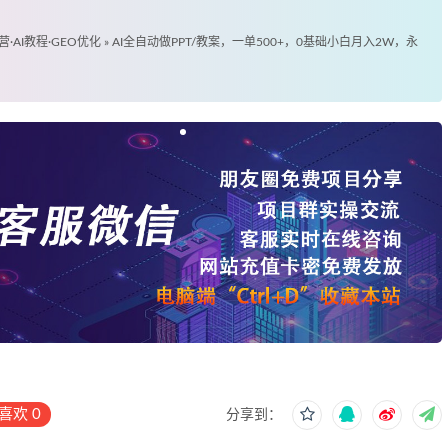
营·AI教程·GEO优化
»
AI全自动做PPT/教案，一单500+，0基础小白月入2W，永
喜欢
0
分享到：