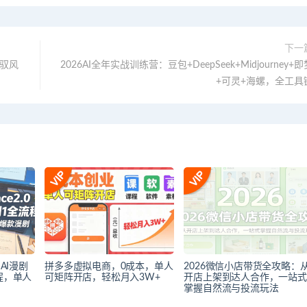
下一
 驭风
2026AI全年实战训练营：豆包+DeepSeek+Midjourney+
+可灵+海螺，全工具
0 AI漫剧
拼多多虚拟电商，0成本，单人
2026微信小店带货全攻略：
程，单人
可矩阵开店，轻松月入3W+
开店上架到达人合作，一站式
掌握自然流与投流玩法