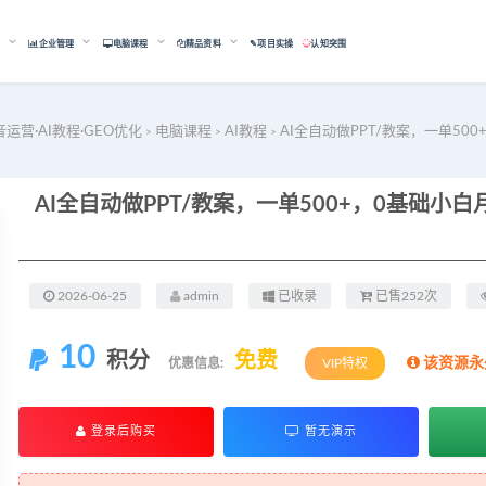
能
企业管理
电脑课程
精品资料
✎项目实操
认知突围
音运营·AI教程·GEO优化
电脑课程
AI教程
AI全自动做PPT/教案，一单5
>
>
>
2026-06-25
admin
已收录
已售252次
10
积分
免费
该资源永
优惠信息:
VIP特权
登录后购买
暂无演示