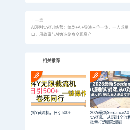
上一篇
AI漫剧实战训练营：编剧+AI+导演三位一体，一人成军
口，用故事与AI铸造终身变现资产
相关推荐
抖Y截流机，日引500+
2026最新Seedance2.
实战课,，从0到1全流
批量打造爆款漫剧