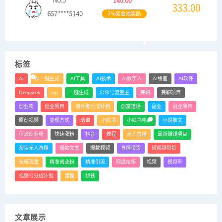
标签
AI
AI一键生成
AI工具
AI技术
AI数字人
AI绘画
AI软件
Deepseek
mp
一键生成
公众号流量主
兼职
兼职项目
创业粉
创业项目
创作者分成计划
创富道场
副业
副业项目
原创视频
变现方式
培训
小红书
小红书电商
小说推文
引流创业粉
快速涨粉
抖音
教程
无人直播
最新赚钱项目
淘宝无人直播
爆款文案
爆款视频
直播带货
短视频带货
私域流量
精准创业粉
精准引流
网盘拉新
视频
视频号
视频号分成计划
课程
赚钱
文章展示