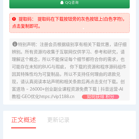
QQ咨询
提取码：
提取码在下载按钮旁的灰色按钮上(白色字符)，
点击复制即可。
特别声明：注册会员根据级别享有相关下载优惠，请仔细
辨别。所有资源均收集于互联网仅供学习、参考和研究，请
理解这个概念，所以不能保证每个细节都符合你的需求，也
可能存在未知的BUG与瑕疵， 你下载的资源和程序源码组件
因其特殊性均为可复制品，所以不支持任何理由的退款兑
现，请认真阅读本站声明和相关条款后再点击支付下载。创
富道场 – 26000+创业副业课程资源免费下载 | 抖音运营·AI
教程·GEO优化https://vip1188.cn
如何获得 积分
正文概述
更新记录