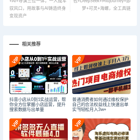
+AI+导演三位一体，一人成军
包+DeepSeek+Midjourney+即
驭风口，用故事与AI铸造终身
梦+可灵+海螺，全工具链
变现资产
相关推荐
抖音小店从0到1实战运营，帮
普通消费者如何通过维权保护
你全方位掌握小店运营，提升
自己的合法权益线上快速出单
搜索数据与出单量
实测轻松月入3w+