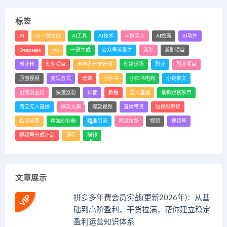
标签
AI
AI一键生成
AI工具
AI技术
AI数字人
AI绘画
AI软件
Deepseek
mp
一键生成
公众号流量主
兼职
兼职项目
创业粉
创业项目
创作者分成计划
创富道场
副业
副业项目
原创视频
变现方式
培训
小红书
小红书电商
小说推文
引流创业粉
快速涨粉
抖音
教程
无人直播
最新赚钱项目
淘宝无人直播
爆款文案
爆款视频
直播带货
短视频带货
私域流量
精准创业粉
精准引流
网盘拉新
视频
视频号
视频号分成计划
课程
赚钱
文章展示
拼多多年费会员实战(更新2026年)：从基
础到高阶盈利，干货拉满，帮你建立稳定
盈利运营知识体系