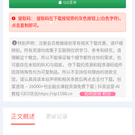
QQ咨询
提取码：
提取码在下载按钮旁的灰色按钮上(白色字符)，
点击复制即可。
特别声明：注册会员根据级别享有相关下载优惠，请仔细
辨别。所有资源均收集于互联网仅供学习、参考和研究，请
理解这个概念，所以不能保证每个细节都符合你的需求，也
可能存在未知的BUG与瑕疵， 你下载的资源和程序源码组件
因其特殊性均为可复制品，所以不支持任何理由的退款兑
现，请认真阅读本站声明和相关条款后再点击支付下载。创
富道场 – 26000+创业副业课程资源免费下载 | 抖音运营·AI
教程·GEO优化https://vip1188.cn
如何获得 积分
正文概述
更新记录