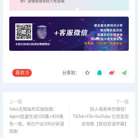
饼》读懂管理背后人性逻辑
喜欢
0
分享到：
上一篇
下一篇
Seko无限画布实操指南：
别人填表单你赚钱！
Agent批量生成100集+IDX角
TikTok+FB+YouTube 引流变现
色一致，单日产出100分钟漫
全攻略【原创双语字幕】
短剧