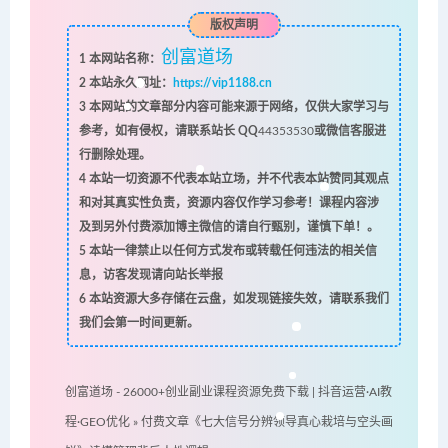
版权声明
创富道场
1
本网站名称：
2
本站永久网址：
https://vip1188.cn
3
本网站的文章部分内容可能来源于网络，仅供大家学习与
参考，如有侵权，请联系站长 QQ
44353530
或微信客服进
行删除处理。
4
本站一切资源不代表本站立场，并不代表本站赞同其观点
和对其真实性负责，资源内容仅作学习参考！课程内容涉
及到另外付费添加博主微信的请自行甄别，谨慎下单！。
5
本站一律禁止以任何方式发布或转载任何违法的相关信
息，访客发现请向站长举报
6
本站资源大多存储在云盘，如发现链接失效，请联系我们
我们会第一时间更新。
创富道场 - 26000+创业副业课程资源免费下载 | 抖音运营·AI教
程·GEO优化
»
付费文章《七大信号分辨领导真心栽培与空头画