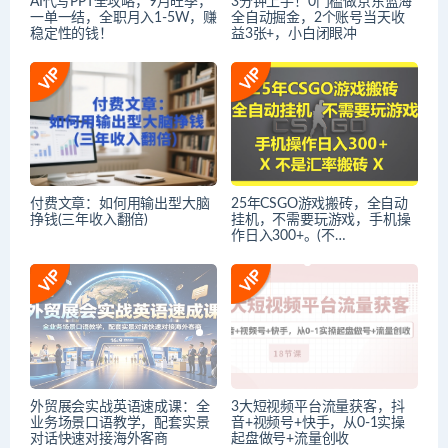
AI代写PPT全攻略，9月旺季，
3分钟上手！0门槛做京东蓝海
一单一结，全职月入1-5W，赚
全自动掘金，2个账号当天收
稳定性的钱！
益3张+，小白闭眼冲
付费文章：如何用输出型大脑
25年CSGO游戏搬砖，全自动
挣钱(三年收入翻倍)
挂机，不需要玩游戏，手机操
作日入300+。(不…
外贸展会实战英语速成课：全
3大短视频平台流量获客，抖
业务场景口语教学，配套实景
音+视频号+快手，从0-1实操
对话快速对接海外客商
起盘做号+流量创收