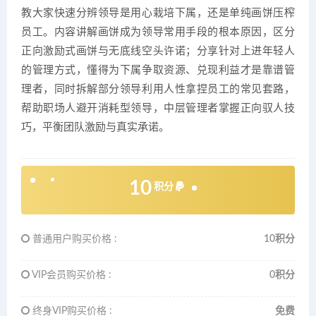
教大家快速分辨领导是用心栽培下属，还是单纯画饼压榨
员工。内容讲解画饼成为领导常用手段的根本原因，区分
正向激励式画饼与无底线空头许诺；分享针对上进年轻人
的管理方式，懂得为下属争取资源、兑现利益才是靠谱管
理者，同时拆解部分领导利用人性拿捏员工的常见套路，
帮助职场人避开消耗型领导，中层管理者掌握正向驭人技
巧，平衡团队激励与真实承诺。
10
积分
普通用户购买价格 :
10积分
VIP会员购买价格 :
0积分
终身VIP购买价格 :
免费