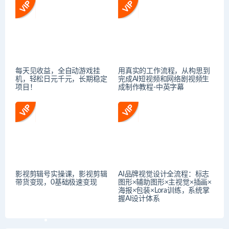
每天见收益，全自动游戏挂
用真实的工作流程，从构思到
机，轻松日元千元，长期稳定
完成AI短视频和网络剧视频生
项目！
成制作教程-中英字幕
影视剪辑号实操课，影视剪辑
AI品牌视觉设计全流程：标志
带货变现，0基础极速变现
图形×辅助图形×主视觉×插画×
海报×包装×Lora训练，系统掌
握AI设计体系