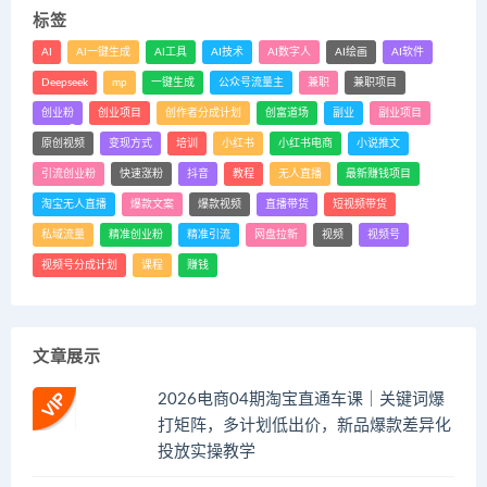
标签
AI
AI一键生成
AI工具
AI技术
AI数字人
AI绘画
AI软件
Deepseek
mp
一键生成
公众号流量主
兼职
兼职项目
创业粉
创业项目
创作者分成计划
创富道场
副业
副业项目
原创视频
变现方式
培训
小红书
小红书电商
小说推文
引流创业粉
快速涨粉
抖音
教程
无人直播
最新赚钱项目
淘宝无人直播
爆款文案
爆款视频
直播带货
短视频带货
私域流量
精准创业粉
精准引流
网盘拉新
视频
视频号
视频号分成计划
课程
赚钱
文章展示
2026电商04期淘宝直通车课｜关键词爆
打矩阵，多计划低出价，新品爆款差异化
投放实操教学