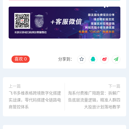
喜欢
0
分享到：
上一篇
下一篇
飞书多维表格跨境数字化搭建
淘系付费推广陪跑营：拆解广
实战课，零代码搭建全链路电
告底层流量逻辑，精准人群四
商管控体系
大投放计划落地教学