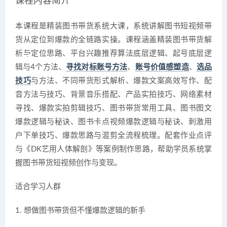
课程内容简介
本课程是精装图书带货系统大课，系统讲解图书短视频带
货从定位到爆款的全链路实操。课程涵盖精装图书带货解
析与定位思路、平台兴趣推荐算法底层逻辑、起号底层逻
辑与4个方法、
寻找对标账号方法
、
账号价值感塑造
、
选品
技巧
与方法、不同带货形式解析、爆款文案高效写作、配
音方法与技巧、背景音乐搭配、产品实拍技巧、网络素材
寻找、爆款实拍剪辑技巧、图书带货常用工具、图书图文
爆款逻辑与秘诀、图书卡点视频爆款逻辑与秘诀、刺激用
户下单技巧、爆款思路与混剪全流程梳理。配套作业点评
与《DK艺用人体解剖》等案例制作思路，帮助学员系统掌
握图书带货短视频创作与变现。
适合学习人群
1. 想做图书带货但不懂爆款逻辑的新手