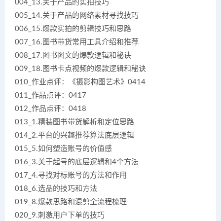
004_13.关于产品的实拍技巧
005_14.关于产品的网络素材寻找技巧
006_15.爆款实拍的剪辑技巧和思路
007_16.图书带货常用工具介绍和推荐
008_17.图书图文的爆款逻辑和秘诀
009_18.图书卡点视频的爆款逻辑和秘诀
010_作业点评：《摄影构图艺术》0414
011_作品点评：0417
012_作品点评：0418
013_1.精装图书带货解析和定位思路
014_2.平台的兴趣推荐算法底层逻辑
015_5.如何塑造账号的价值感
016_3.关于起号的底层逻辑和4个方法
017_4.寻找对标账号的方法和作用
018_6.选品的技巧和方法
019_8.爆款思路和混剪全流程梳理
020_9.刺激用户下单的技巧