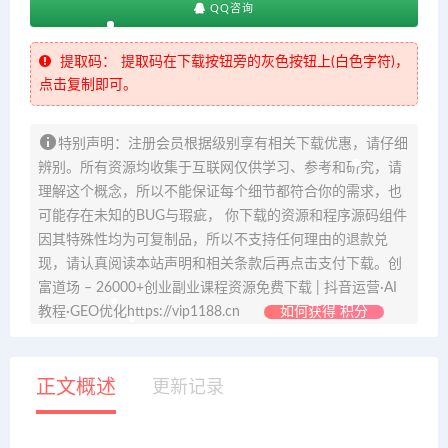
QQ咨询
提取码：
提取码在下载按钮旁的灰色按钮上(白色字符)，
点击复制即可。
特别声明：注册会员根据级别享有相关下载优惠，请仔细
辨别。所有资源均收集于互联网仅供学习、参考和研究，请
理解这个概念，所以不能保证每个细节都符合你的需求，也
可能存在未知的BUG与瑕疵， 你下载的资源和程序源码组件
因其特殊性均为可复制品，所以不支持任何理由的退款兑
现，请认真阅读本站声明和相关条款后再点击支付下载。创
富道场 – 26000+创业副业课程资源免费下载 | 抖音运营·AI
教程·GEO优化https://vip1188.cn
如何获得 积分
正文概述
更新记录