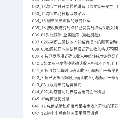
032_13淘宝二种开票模式讲解（给买家开发票
033_14淘宝电商日报取数录入
034_15.刷单补单流程的账务处理
035_16.按收款结算时点和已发货时点确认收入
036_01对账逻辑-业务顺序（导出路径)
037_02收款模式确认收入并结转成本的刚哥自
038_03如果按已收款结算模式确认收入格式不
039_4.按已发货模式确认收入并结转成本的刚哥
040_5如果按已发货模式确认收入格式不匹配手
041_6.按收款结算时点确认收入小规模和一般纳
042_7.按已发货结算时点确认收入小规模和一
043_08互联网电商运营模式
044_09巧用店铺利润表设置电商会计科目
045_10电商常见分录
046_11.电商从涉税角度考量电商收入确认的环
047_12.拼多多后台财务常用页面讲解