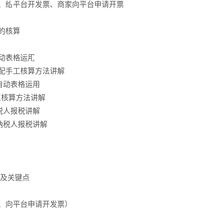
票、给平台开发票、商家向平台申请开票
表的核算
自动表格运用
匹配手工核算方法讲解
自动表格运用
工核算方法讲解
税人报税讲解
般纳税人报税讲解
节及关键点
票、向平台申请开发票）