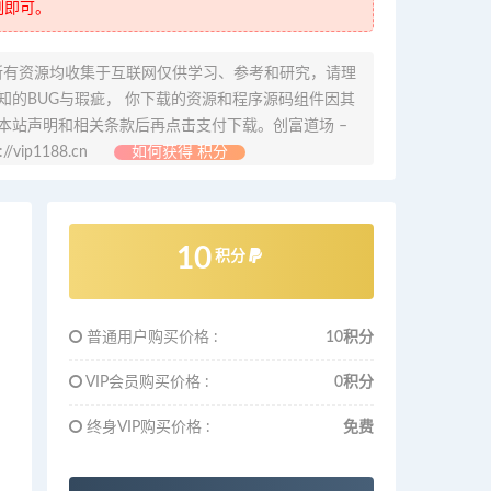
制即可。
所有资源均收集于互联网仅供学习、参考和研究，请理
的BUG与瑕疵， 你下载的资源和程序源码组件因其
本站声明和相关条款后再点击支付下载。创富道场 –
ip1188.cn
如何获得 积分
10
积分
普通用户购买价格 :
10积分
VIP会员购买价格 :
0积分
终身VIP购买价格 :
免费