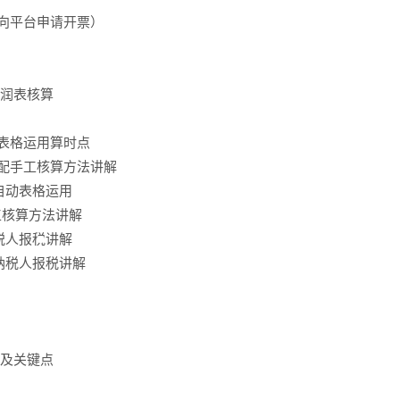
，向平台申请开票）
利润表核算
动表格运用算时点
匹配手工核算方法讲解
自动表格运用
工核算方法讲解
税人报税讲解
般纳税人报税讲解
节及关键点