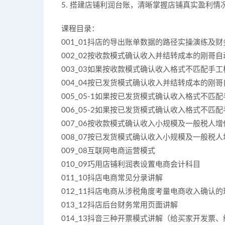
5. 搭建店铺利润台账，清晰掌握店铺真实盈利情
课程目录：
001_01抖店的导出账单数据的路径实操演练及
002_02按收款模式确认收入并结转成本的刚哥
003_03如果按收款模式确认收入格式不匹配手
004_04按已发货模式确认收入并结转成本的刚
005_05-1如果按已发货模式确认收入格式不匹
006_05-2如果按已发货模式确认收入格式不匹
007_06按收款模式确认收入小规模及一般税人
008_07按已发货模式确认收入小规模及一般税
009_08互联网电商运营模式
010_09巧用店铺利润表设置电商会计科目
011_10抖店电商常见分录讲解
012_11抖店电商从涉税角度考量电商收入确认
013_12抖店后台财务常用页面讲解
014_13抖音三种开票模式讲解（给买家开发票