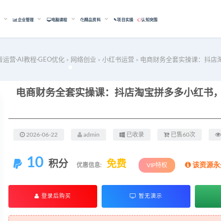
能
企业管理
电脑课程
精品资料
✎项目实操
认知突围
音运营·AI教程·GEO优化
网络创业
小红书运营
电商财务全套实操课：抖店淘
>
>
>
2026-06-22
admin
已收录
已售60次
10
积分
免费
该资源永
优惠信息:
VIP特权
登录后购买
暂无演示