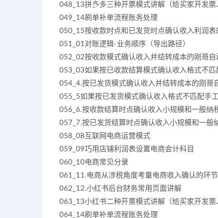
048_13拼多多三种开票模式讲解（给买家开发
049_14刷单补单流程账务处理
050_15按收款时点和已发货时点确认收入利润
051_01对账逻辑-业务顺序（导出路径）
052_02按收款模式确认收入并结转成本的刚哥
053_03如果按已收款结算模式确认收入格式不
054_4.按已发货模式确认收入并结转成本的刚哥
055_5如果按已发货模式确认收入格式不匹配手
056_6.按收款结算时点确认收入小规模和一般纳
057_7.按已发货结算时点确认收入小规模和一
058_08互联网电商运营模式
059_09巧用店铺利润表设置电商会计科目
060_10电商常见分录
061_11.电商从涉税角度考量电商收入确认的环
062_12.小红书后台财务常用页面讲解
063_13小红书二种开票模式讲解（给买家开发
064_14刷单补单流程账务处理