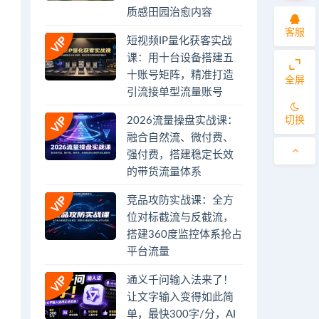
质感田园治愈内容
客服
短视频IP量化获客实战
课：用十台设备搭建五
十账号矩阵，精准打造
全屏
引流接单型流量账号
切换
2026流量操盘实战课：
融合自然流、微付费、
强付费，搭建稳定长效
的带货流量体系
竞品攻防实战课：全方
位对标截流与反截流，
搭建360度监控体系抢占
平台流量
通义千问输入法来了！
让文字输入变得如此简
单，最快300字/分，AI