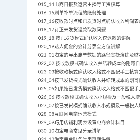
015_14电商日报及运营主播等工资核算
016_15刷单补单流程的账务处理
017_16按收款时点和已发货时点确认收入利润
018_17订正未发货退款取数问题
019_18.按已发货模式确认收入仅退款的讲解
020_19达人佣金的会计分录全方位讲解
021_01淘宝的导出账单数据的路径实操演练及
022_02.按收款模式确认收入并结转成本的刚哥
023_03按收款模式确认收入格式不匹配手工核
024_04按已发货模式确认收入并结转成本的刚
025_05如果按已发货模式确认收入格式不匹配
026_06.按收款模式确认收入小规模及一般税人
027_07按已发货模式确认收入小规模及一般税
028_08互联网电商运营模式
029_09巧用店铺利润表设置电商会计科目
030_10淘宝电商常见分录讲解
031_12淘宝后台财务常用页面讲解