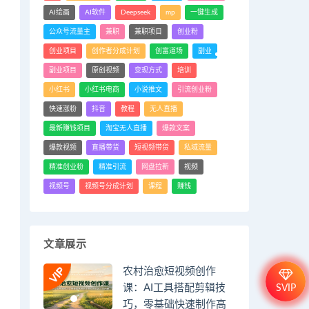
AI绘画
AI软件
Deepseek
mp
一键生成
公众号流量主
兼职
兼职项目
创业粉
创业项目
创作者分成计划
创富道场
副业
副业项目
原创视频
变现方式
培训
小红书
小红书电商
小说推文
引流创业粉
快速涨粉
抖音
教程
无人直播
最新赚钱项目
淘宝无人直播
爆款文案
爆款视频
直播带货
短视频带货
私域流量
精准创业粉
精准引流
网盘拉新
视频
视频号
视频号分成计划
课程
赚钱
文章展示
农村治愈短视频创作
课：AI工具搭配剪辑技
SVIP
巧，零基础快速制作高