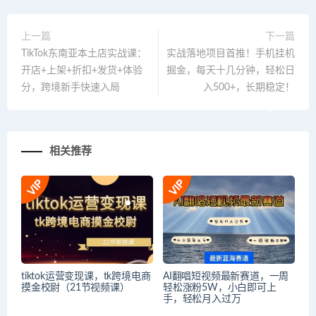
上一篇
下一篇
TikTok东南亚本土店实战课：
实战落地项目首推！手机挂机
开店+上架+折扣+发货+体验
掘金，每天十几分钟，轻松日
分，跨境新手快速入局
入500+，长期稳定！
相关推荐
tiktok运营变现课，tk跨境电商
AI翻唱短视频最新赛道，一周
摸金校尉（21节视频课）
轻松涨粉5W，小白即可上
手，轻松月入过万