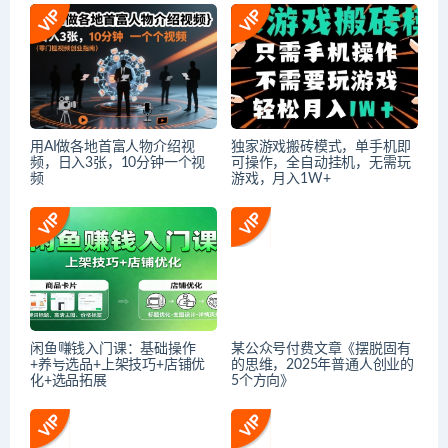
用AI做各地首富人物介绍视
独家游戏搬砖模式，单手机即
频，日入3张，10分钟一个视
可操作，全自动挂机，无需玩
频
游戏，月入1W+
闲鱼赚钱入门课：基础操作
某公众号付费文章《摆脱固有
+养号选品+上架技巧+店铺优
的思维，2025年普通人创业的
化+选品拓展
5个方向》