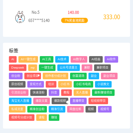
标签
AI
AI一键生成
AI工具
AI技术
AI数字人
AI绘画
AI软件
Deepseek
mp
一键生成
公众号流量主
兼职
兼职项目
创业粉
创业项目
创作者分成计划
创富道场
副业
副业项目
原创视频
变现方式
培训
小红书
小红书电商
小说推文
引流创业粉
快速涨粉
抖音
教程
无人直播
最新赚钱项目
淘宝无人直播
爆款文案
爆款视频
直播带货
短视频带货
私域流量
精准创业粉
精准引流
网盘拉新
视频
视频号
视频号分成计划
课程
赚钱