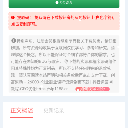
QQ咨询
提取码：
提取码在下载按钮旁的灰色按钮上(白色字符)，
点击复制即可。
特别声明：注册会员根据级别享有相关下载优惠，请仔细
辨别。所有资源均收集于互联网仅供学习、参考和研究，请
理解这个概念，所以不能保证每个细节都符合你的需求，也
可能存在未知的BUG与瑕疵， 你下载的资源和程序源码组件
因其特殊性均为可复制品，所以不支持任何理由的退款兑
现，请认真阅读本站声明和相关条款后再点击支付下载。创
富道场 – 26000+创业副业课程资源免费下载 | 抖音运营·AI
教程·GEO优化https://vip1188.cn
如何获得 积分
正文概述
更新记录