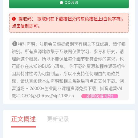
QQ咨询
提取码：
提取码在下载按钮旁的灰色按钮上(白色字符)，
点击复制即可。
特别声明：注册会员根据级别享有相关下载优惠，请仔细
辨别。所有资源均收集于互联网仅供学习、参考和研究，请
理解这个概念，所以不能保证每个细节都符合你的需求，也
可能存在未知的BUG与瑕疵， 你下载的资源和程序源码组件
因其特殊性均为可复制品，所以不支持任何理由的退款兑
现，请认真阅读本站声明和相关条款后再点击支付下载。创
富道场 – 26000+创业副业课程资源免费下载 | 抖音运营·AI
教程·GEO优化https://vip1188.cn
如何获得 积分
正文概述
更新记录