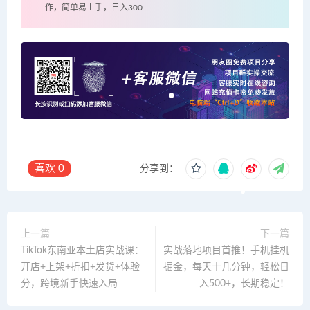
作，简单易上手，日入300+
喜欢
0
分享到：
上一篇
下一篇
TikTok东南亚本土店实战课：
实战落地项目首推！手机挂机
开店+上架+折扣+发货+体验
掘金，每天十几分钟，轻松日
分，跨境新手快速入局
入500+，长期稳定！