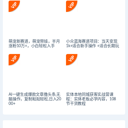
萌宠新赛道，萌宠带娃，半月
小众蓝海赛道项目：当天变现
涨粉10万+，小白轻松入手
1k+适合新手操作 +适合长期玩
AI一键生成爆款文章撸头条,无
实体本地同城获客实战营课
脑操作，复制粘贴轻松,日入20
程：实体老板必学内容，108
00+
节干货教程