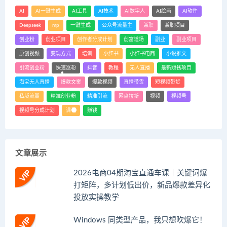
AI
AI一键生成
AI工具
AI技术
AI数字人
AI绘画
AI软件
Deepseek
mp
一键生成
公众号流量主
兼职
兼职项目
创业粉
创业项目
创作者分成计划
创富道场
副业
副业项目
原创视频
变现方式
培训
小红书
小红书电商
小说推文
引流创业粉
快速涨粉
抖音
教程
无人直播
最新赚钱项目
淘宝无人直播
爆款文案
爆款视频
直播带货
短视频带货
私域流量
精准创业粉
精准引流
网盘拉新
视频
视频号
视频号分成计划
课程
赚钱
文章展示
2026电商04期淘宝直通车课｜关键词爆
打矩阵，多计划低出价，新品爆款差异化
投放实操教学
Windows 同类型产品，我只想吹爆它！