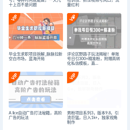
号，零碎时间就能做，一天几
培训班：抓住视频号风口，流
十上百不是问题
量红利
毕业生求职项目拆解_脉脉拉新
评论区野路子玩法揭秘！单账
空白市场，蓝海开局
号日引300+精准粉，附赠高转
化私信模板，直…
A lice自动广告打法秘籍，高阶
男粉项目系列3，版本9.8，引
广告的玩法
流巨猛，日入1k+，独家视角
制作