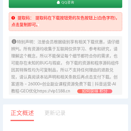
QQ咨询
提取码：
提取码在下载按钮旁的灰色按钮上(白色字符)，
点击复制即可。
特别声明：注册会员根据级别享有相关下载优惠，请仔细
辨别。所有资源均收集于互联网仅供学习、参考和研究，请
理解这个概念，所以不能保证每个细节都符合你的需求，也
可能存在未知的BUG与瑕疵， 你下载的资源和程序源码组件
因其特殊性均为可复制品，所以不支持任何理由的退款兑
现，请认真阅读本站声明和相关条款后再点击支付下载。创
富道场 – 26000+创业副业课程资源免费下载 | 抖音运营·AI
教程·GEO优化https://vip1188.cn
如何获得 积分
正文概述
更新记录