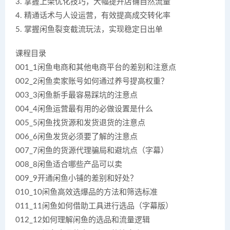
3. 掌握上架优化技巧，大幅提升店铺自然流量
4. 精通话术与人设运营，有效提高成交转化率
5. 掌握闲鱼裂变截流玩法，实现稳定日出单
课程目录
001_1闲鱼电商和其他电商平台的差别和注意点
002_2闲鱼卖家账号如何通过养号提高权重？
003_3闲鱼新手最容易踩坑的注意点
004_4闲鱼运营最有用的必做设置是什么
005_5闲鱼找货源和发货退货的注意点
006_6闲鱼发货必须要了解的注意点
007_7闲鱼的货源代理骗局和避坑点（字幕）
008_8闲鱼适合哪些产品可以卖
009_9开通闲鱼小铺的差别和好处？
010_10闲鱼高效选爆品的方法和筛选标准
011_11闲鱼如何借助工具进行选品（字幕版）
012_12如何理解闲鱼的选品和流量逻辑