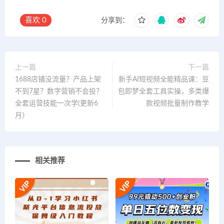
喜欢
0
分享到：
上一篇
下一篇
1688店铺没流量？产品上架
新手AI短视频全能精品课：豆
不到7星？数字营销不会投？
包即梦全套工具实操，多类爆
全套运营技能一次学(更新6
款视频批量制作教学
月）
相关推荐