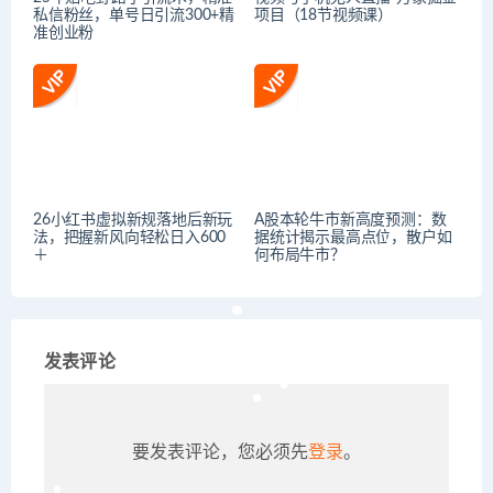
私信粉丝，单号日引流300+精
项目（18节视频课）
准创业粉
26小红书虚拟新规落地后新玩
A股本轮牛市新高度预测：数
法，把握新风向轻松日入600
据统计揭示最高点位，散户如
＋
何布局牛市？
发表评论
要发表评论，您必须先
登录
。