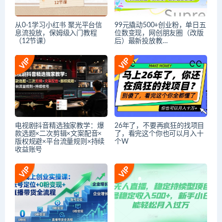
从0-1学习小红书 聚光平台信
99元撬动500+创业粉，单日五
息流投放，保姆级入门教程
位数变现，网创朋友圈（改版
（12节课）
后）最新投放教…
电视剧抖音精选独家教学：爆
26年了，不要再疯狂的找项目
款选题×二次剪辑×文案配音×
了，看完这个你也可以月入十
版权规避×平台流量规则×持续
个W
收益账号