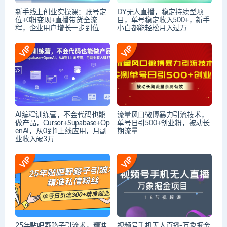
新手线上创业实操课：账号定
DY无人直播，稳定持续型项
位+0粉变现+直播带货全流
目，单号稳定收入500+，新手
程，企业用户增长一步到位
小白都能轻松月入过万
AI编程训练营，不会代码也能
流量风口微博暴力引流技术，
做产品，Cursor+Supabase+Op
单号日引500+创业粉，被动长
enAI，从0到1上线应用，月副
期流量
业收入破3万
25年贴吧野路子引流术，精准
视频号手机无人直播-万象掘金