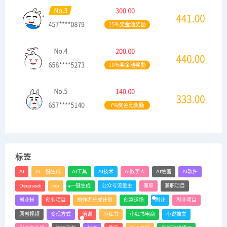
标签
AI
AI一键生成
AI工具
AI技术
AI数字人
AI绘画
AI软件
Deepseek
mp
一键生成
公众号流量主
兼职
兼职项目
创业粉
创业项目
创作者分成计划
创富道场
副业
副业项目
原创视频
变现方式
培训
小红书
小红书电商
小说推文