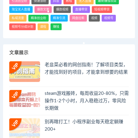
引流创业粉
快速涨粉
抖音
教程
无人直播
最新赚钱项目
淘宝无人直播
爆款文案
爆款视频
直播带货
短视频带货
私域流量
精准创业粉
精准引流
网盘拉新
视频
视频号
视频号分成计划
课程
赚钱
文章展示
老韭菜必看的网创指南！了解项目类型，
才能找到好的项目，才能拿到想要的结果
steam游戏搬砖，每周收益20-80%，只需
操作1-2个小时，月入稳稳过万，零风险
长期做
别再瞎打工！小程序副业每天稳定躺赚
200+