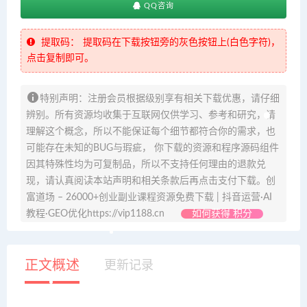
QQ咨询
提取码：
提取码在下载按钮旁的灰色按钮上(白色字符)，
点击复制即可。
特别声明：注册会员根据级别享有相关下载优惠，请仔细
辨别。所有资源均收集于互联网仅供学习、参考和研究，请
理解这个概念，所以不能保证每个细节都符合你的需求，也
可能存在未知的BUG与瑕疵， 你下载的资源和程序源码组件
因其特殊性均为可复制品，所以不支持任何理由的退款兑
现，请认真阅读本站声明和相关条款后再点击支付下载。创
富道场 – 26000+创业副业课程资源免费下载 | 抖音运营·AI
教程·GEO优化https://vip1188.cn
如何获得 积分
正文概述
更新记录