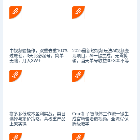
中视频骚操作，双重去重100%
2025最新短视频玩法AI视频变
过原创，3天比必起号，简单
现项目，AI一键生成，无需剪
无脑，月入3W+
辑，当天单号收益30-300不等
拼多多低成本盈利实战，类目
Coze扣子智能体工作流一键生
选择与定价策略，高权重产品
成宫崎骏治愈视频，全流程保
上架实操
姆级教学