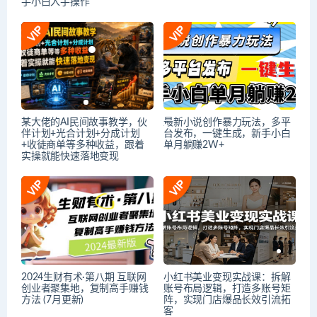
手小白入手操作
某大佬的AI民间故事教学，伙
最新小说创作暴力玩法，多平
伴计划+光合计划+分成计划
台发布，一键生成，新手小白
+收徒商单等多种收益，跟着
单月躺赚2W+
实操就能快速落地变现
2024生财有术·第八期 互联网
小红书美业变现实战课：拆解
创业者聚集地，复制高手赚钱
账号布局逻辑，打造多账号矩
方法 (7月更新)
阵，实现门店爆品长效引流拓
客