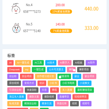
标签
AI
AI一键生成
AI工具
AI技术
AI数字人
AI绘画
AI软件
Deepseek
mp
一键生成
公众号流量主
兼职
兼职项目
创业粉
创业项目
创作者分成计划
创富道场
副业
副业项目
原创视频
变现方式
培训
小红书
小红书电商
小说推文
引流创业粉
快速涨粉
抖音
教程
无人直播
最新赚钱项目
淘宝无人直播
爆款文案
爆款视频
直播带货
短视频带货
私域流量
精准创业粉
精准引流
网盘拉新
视频
视频号