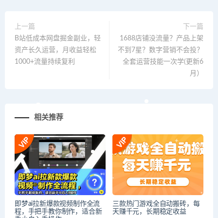
上一篇
下一篇
B站低成本网盘掘金副业，轻
1688店铺没流量？产品上架
资产长久运营，月收益轻松
不到7星？数字营销不会投？
1000+流量持续复利
全套运营技能一次学(更新6
月）
相关推荐
即梦ai拉新爆款视频制作全流
三款热门游戏全自动搬砖，每
程，手把手教你制作，适合新
天赚千元，长期稳定收益