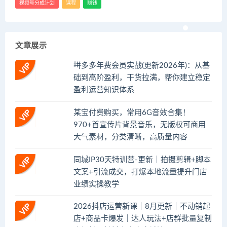
视频号分成计划
课程
赚钱
文章展示
拼多多年费会员实战(更新2026年)：从基
础到高阶盈利，干货拉满，帮你建立稳定
盈利运营知识体系
某宝付费购买，常用6G音效合集！
970+首宣传片背景音乐，无版权可商用
大气素材，分类清晰，高质量内容
同城IP30天特训营-更新｜拍摄剪辑+脚本
文案+引流成交，打爆本地流量提升门店
业绩实操教学
2026抖店运营新课｜8月更新｜不动销起
店+商品卡爆发｜达人玩法+店群批量复制