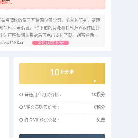
制即可。
所有资源均收集于互联网仅供学习、参考和研究，请理
的BUG与瑕疵， 你下载的资源和程序源码组件因其
本站声明和相关条款后再点击支付下载。创富道场 –
ip1188.cn
如何获得 积分
10
积分
普通用户购买价格 :
10积分
VIP会员购买价格 :
0积分
终身VIP购买价格 :
免费