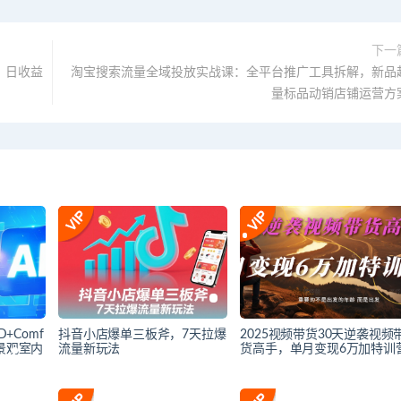
下一
。日收益
淘宝搜索流量全域投放实战课：全平台推广工具拆解，新品
量标品动销店铺运营方
+Comf
抖音小店爆单三板斧，7天拉爆
2025视频带货30天逆袭视频
景观室内
流量新玩法
货高手，单月变现6万加特训