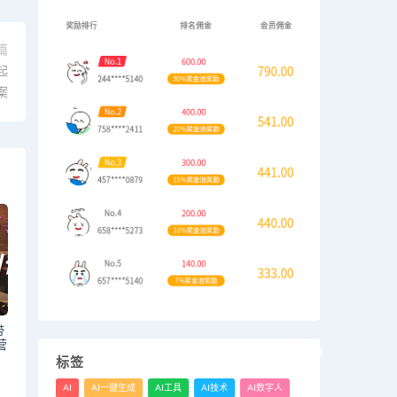
篇
起
案
带
营
标签
AI
AI一键生成
AI工具
AI技术
AI数字人