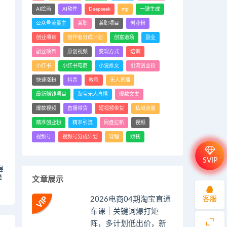
AI绘画
AI软件
Deepseek
mp
一键生成
公众号流量主
兼职
兼职项目
创业粉
创业项目
创作者分成计划
创富道场
副业
副业项目
原创视频
变现方式
培训
，
小红书
小红书电商
小说推文
引流创业粉
快速涨粉
抖音
教程
无人直播
最新赚钱项目
淘宝无人直播
爆款文案
爆款视频
直播带货
短视频带货
私域流量
精准创业粉
精准引流
网盘拉新
视频
视频号
视频号分成计划
课程
赚钱
SVIP
层
强
文章展示
客服
2026电商04期淘宝直通
车课｜关键词爆打矩
阵，多计划低出价，新