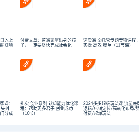
，日入上
付费文章：普通家庭出身的孩
速卖通 全托管专题专项课程
的躺赚项
子，一定要尽快完成社会化
实操 高效 爆单（11节课）
独家课：
扎实 创业系列 认知能力优化课
2024多多超级玩法课 流量底
片头封
程：帮助更多君子 创业成功
逻辑/店铺定位/高转化布局/
热门分成
（10节）
付费/起爆玩法