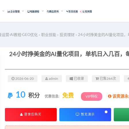
能
企业管理
电脑课程
精品资料
✎项目实操
认知突围
音运营·AI教程·GEO优化
职业技能
投资理财
24小时挣美金的AI量化项目
>
>
>
2026-06-20
admin
已收录
已售264次
10
积分
免费
该资源永
优惠信息:
VIP特权
登录后购买
暂无演示