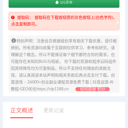
QQ咨询
提取码：
提取码在下载按钮旁的灰色按钮上(白色字符)，
点击复制即可。
特别声明：注册会员根据级别享有相关下载优惠，请仔细
辨别。所有资源均收集于互联网仅供学习、参考和研究，请
理解这个概念，所以不能保证每个细节都符合你的需求，也
可能存在未知的BUG与瑕疵， 你下载的资源和程序源码组件
因其特殊性均为可复制品，所以不支持任何理由的退款兑
现，请认真阅读本站声明和相关条款后再点击支付下载。创
富道场 – 26000+创业副业课程资源免费下载 | 抖音运营·AI
教程·GEO优化https://vip1188.cn
如何获得 积分
正文概述
更新记录