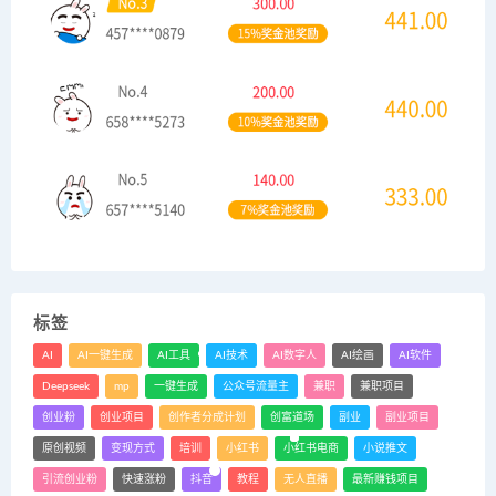
标签
AI
AI一键生成
AI工具
AI技术
AI数字人
AI绘画
AI软件
Deepseek
mp
一键生成
公众号流量主
兼职
兼职项目
创业粉
创业项目
创作者分成计划
创富道场
副业
副业项目
原创视频
变现方式
培训
小红书
小红书电商
小说推文
引流创业粉
快速涨粉
抖音
教程
无人直播
最新赚钱项目