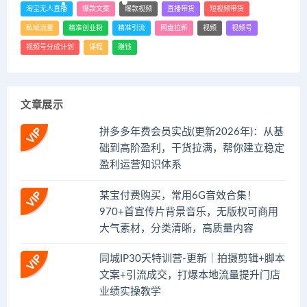
淘宝无人直播
爆款文案
爆款视频
直播带货
短视频带货
私域流量
精准创业粉
精准引流
网盘拉新
视频
视频号
视频号分成计划
课程
赚钱
文章展示
拼多多年费会员实战(更新2026年)：从基
础到高阶盈利，干货拉满，帮你建立稳定
盈利运营知识体系
某宝付费购买，常用6G音效合集！
970+首宣传片背景音乐，无版权可商用
大气素材，分类清晰，高质量内容
同城IP30天特训营-更新｜拍摄剪辑+脚本
文案+引流成交，打爆本地流量提升门店
业绩实操教学