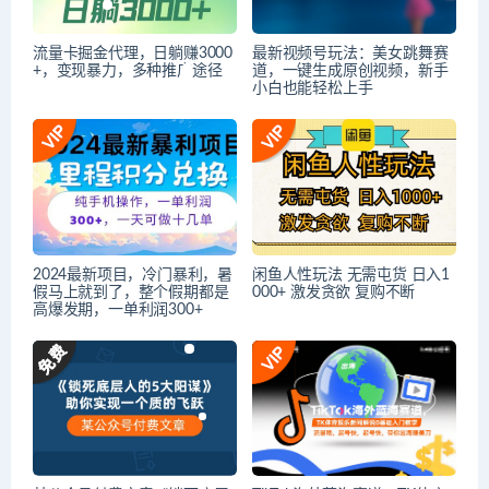
流量卡掘金代理，日躺赚3000
最新视频号玩法：美女跳舞赛
+，变现暴力，多种推广途径
道，一键生成原创视频，新手
小白也能轻松上手
2024最新项目，冷门暴利，暑
闲鱼人性玩法 无需屯货 日入1
假马上就到了，整个假期都是
000+ 激发贪欲 复购不断
高爆发期，一单利润300+