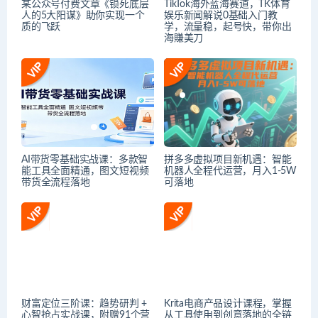
某公众号付费文章《锁死底层
TikTok海外蓝海赛道，TK体育
人的5大阳谋》助你实现一个
娱乐新闻解说0基础入门教
质的飞跃
学，流量稳，起号快，带你出
海賺美刀
AI带货零基础实战课：多款智
拼多多虚拟项目新机遇：智能
能工具全面精通，图文短视频
机器人全程代运营，月入1-5W
带货全流程落地
可落地
财富定位三阶课：趋势研判 +
Krita电商产品设计课程，掌握
心智抢占实战课，附赠91个营
从工具使用到创意落地的全链