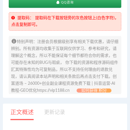
QQ咨询
提取码：
提取码在下载按钮旁的灰色按钮上(白色字符)，
点击复制即可。
特别声明：注册会员根据级别享有相关下载优惠，请仔细
辨别。所有资源均收集于互联网仅供学习、参考和研究，请
理解这个概念，所以不能保证每个细节都符合你的需求，也
可能存在未知的BUG与瑕疵， 你下载的资源和程序源码组件
因其特殊性均为可复制品，所以不支持任何理由的退款兑
现，请认真阅读本站声明和相关条款后再点击支付下载。创
富道场 – 26000+创业副业课程资源免费下载 | 抖音运营·AI
教程·GEO优化https://vip1188.cn
如何获得 积分
正文概述
更新记录