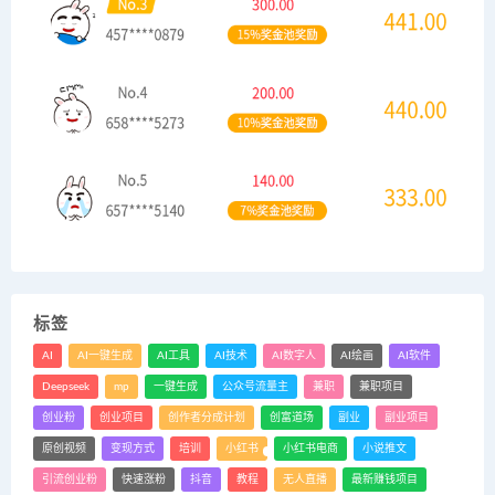
标签
AI
AI一键生成
AI工具
AI技术
AI数字人
AI绘画
AI软件
Deepseek
mp
一键生成
公众号流量主
兼职
兼职项目
创业粉
创业项目
创作者分成计划
创富道场
副业
副业项目
原创视频
变现方式
培训
小红书
小红书电商
小说推文
引流创业粉
快速涨粉
抖音
教程
无人直播
最新赚钱项目