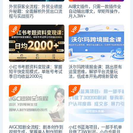
外贸获客全流程：外贸业绩提
Ai爆文插件，只需一款插件全
升秘籍：全面解析外贸出口流
自动输出爆文，举矩阵操作，
程与实战技巧
月入3W+
小红书考题资料变现课：掌握
沃尔玛跨境掘金课：跳出原有
短平快变现模式，单账号考试
运营思维，解锁平台流量玩
季日均收益2000元
法，低成本开拓跨境新营收
AIGC短剧全流程：剧本创作到
小红书蓝海项目，一部手机单
视频生成，掌握单人制作短剧
月做了3W利润，小白也能月