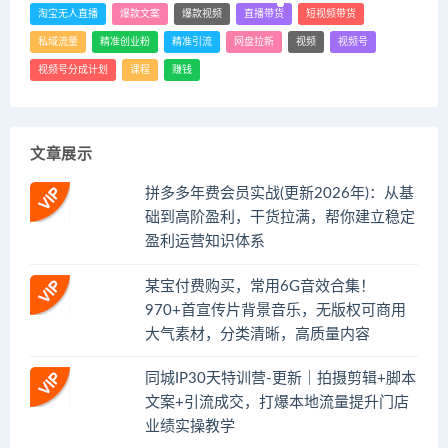
淘宝无人直播
爆款文案
爆款视频
直播带货
短视频带货
私域流量
精准创业粉
精准引流
网盘拉新
视频
视频号
视频号分成计划
课程
赚钱
文章展示
拼多多年费会员实战(更新2026年)：从基
础到高阶盈利，干货拉满，帮你建立稳定
盈利运营知识体系
某宝付费购买，常用6G音效合集！
970+首宣传片背景音乐，无版权可商用
大气素材，分类清晰，高质量内容
同城IP30天特训营-更新｜拍摄剪辑+脚本
文案+引流成交，打爆本地流量提升门店
业绩实操教学