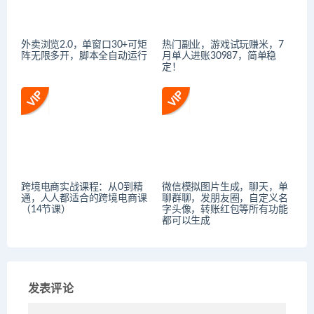
外卖浏览2.0，单窗口30+可矩
热门副业，游戏试玩赚米，7
阵无限多开，脚本全自动运行
月单人进账30987，简单稳
定！
跨境电商实战课程：从0到精
微信模拟图片生成，聊天，单
通，人人都适合的跨境电商课
聊群聊，发朋友圈，自定义名
（14节课）
字头像，转账红包等所有功能
都可以生成
发表评论