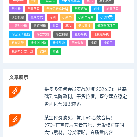
Deepseek
mp
一键生成
公众号流量主
兼职
兼职项目
创业粉
创业项目
创作者分成计划
创富道场
副业
副业项目
原创视频
变现方式
培训
小红书
小红书电商
小说推文
引流创业粉
快速涨粉
抖音
教程
无人直播
最新赚钱项目
淘宝无人直播
爆款文案
爆款视频
直播带货
短视频带货
私域流量
精准创业粉
精准引流
网盘拉新
视频
视频号
视频号分成计划
课程
赚钱
文章展示
拼多多年费会员实战(更新2026年)：从基
础到高阶盈利，干货拉满，帮你建立稳定
盈利运营知识体系
某宝付费购买，常用6G音效合集！
970+首宣传片背景音乐，无版权可商用
大气素材，分类清晰，高质量内容