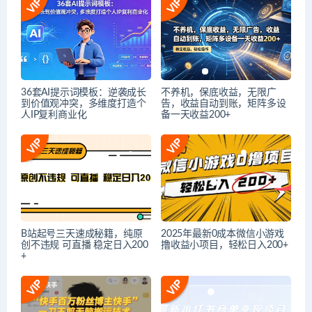
36套AI提示词模板：逆袭成长
不养机，保底收益，无限广
到价值观冲突，多维度打造个
告，收益自动到账，矩阵多设
人IP复利商业化
备一天收益200+
B站起号三天速成秘籍，纯原
2025年最新0成本微信小游戏
创不违规 可直播 稳定日入200
撸收益小项目，轻松日入200+
+