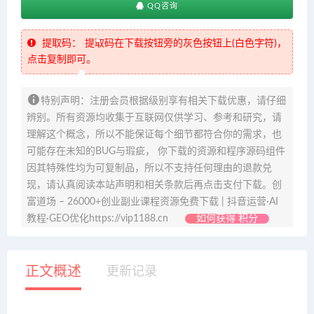
QQ咨询
提取码：
提取码在下载按钮旁的灰色按钮上(白色字符)，
点击复制即可。
特别声明：注册会员根据级别享有相关下载优惠，请仔细
辨别。所有资源均收集于互联网仅供学习、参考和研究，请
理解这个概念，所以不能保证每个细节都符合你的需求，也
可能存在未知的BUG与瑕疵， 你下载的资源和程序源码组件
因其特殊性均为可复制品，所以不支持任何理由的退款兑
现，请认真阅读本站声明和相关条款后再点击支付下载。创
富道场 – 26000+创业副业课程资源免费下载 | 抖音运营·AI
教程·GEO优化https://vip1188.cn
如何获得 积分
正文概述
更新记录