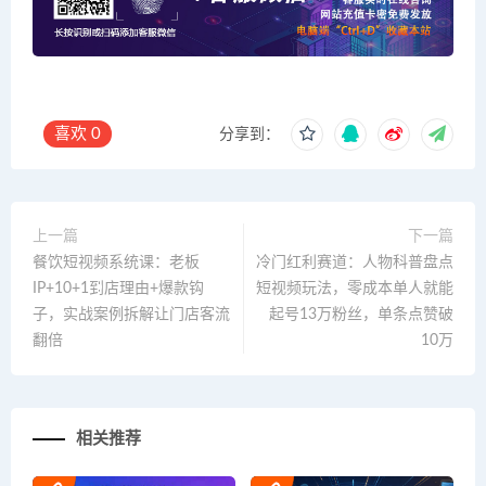
喜欢
0
分享到：
上一篇
下一篇
餐饮短视频系统课：老板
冷门红利赛道：人物科普盘点
IP+10+1到店理由+爆款钩
短视频玩法，零成本单人就能
子，实战案例拆解让门店客流
起号13万粉丝，单条点赞破
翻倍
10万
相关推荐