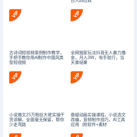
日入四位数
古诗词短视频案例制作教学，
全网独家玩法抖音无人暴力撸
手把手教你用AI制作中国风类
金，月入3W，有手就行，当
型短视频
天拿结果
小说推文25万粉丝大佬实操干
悬疑动画实操课程，小说选文
货讲解，全面毫无保留，帮你
改编，音频制作技巧，AI工具
少走弯路
应用（附软件+素材