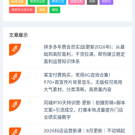
私域流量
精准创业粉
精准引流
网盘拉新
视频
视频号
视频号分成计划
课程
赚钱
文章展示
拼多多年费会员实战(更新2026年)：从基
础到高阶盈利，干货拉满，帮你建立稳定
盈利运营知识体系
某宝付费购买，常用6G音效合集！
970+首宣传片背景音乐，无版权可商用
大气素材，分类清晰，高质量内容
同城IP30天特训营-更新｜拍摄剪辑+脚本
文案+引流成交，打爆本地流量提升门店
业绩实操教学
2026抖店运营新课｜8月更新｜不动销起