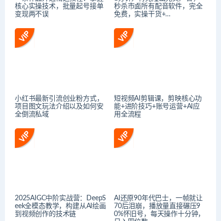
核心实操技术，批量起号接单
秒杀市面所有配音软件，完全
变现两不误
免费，实操干货+…
小红书最新引流创业粉方式，
短视频AI剪辑课，剪映核心功
项目图文玩法介绍以及如何安
能+进阶技巧+账号运营+AI应
全倒流私域
用全流程
2025AIGC中阶实战营：DeepS
AI还原90年代巴士，一帧就让
eek全模态教学，构建从AI绘画
70后泪崩，播放量直接碾压9
到视频创作的技术链
0%怀旧号，每天操作十分钟，