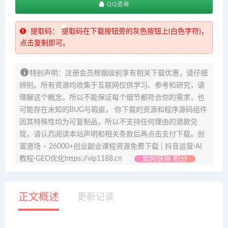
QQ咨询
提取码：
提取码在下载按钮旁的灰色按钮上(白色字符)，
点击复制即可。
特别声明：注册会员根据级别享有相关下载优惠，请仔细
辨别。所有资源均收集于互联网仅供学习、参考和研究，请
理解这个概念，所以不能保证每个细节都符合你的需求，也
可能存在未知的BUG与瑕疵， 你下载的资源和程序源码组件
因其特殊性均为可复制品，所以不支持任何理由的退款兑
现，请认真阅读本站声明和相关条款后再点击支付下载。创
富道场 – 26000+创业副业课程资源免费下载 | 抖音运营·AI
教程·GEO优化https://vip1188.cn
如何获得 积分
正文概述
更新记录