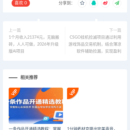
喜欢
0
分享到：
上一篇
下一篇
1个月收入21374元，无脑搬
CSGO挂机捡漏项目通过利用
砖，人人可做，2026年升级
游戏饰品交易机制，结合薄凉
版Ai项目
软件辅助捡漏，实现盈利
相关推荐
一条作品开通精选教程：掌握
1分钟素材克隆出完美声音，