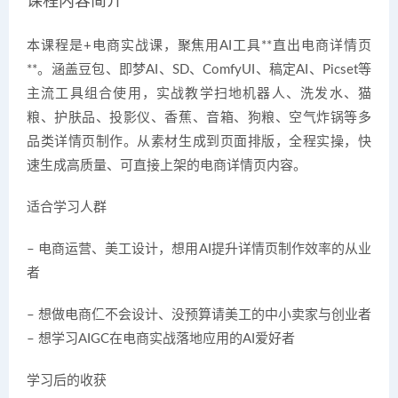
课程内容简介
本课程是+电商实战课，聚焦用AI工具**直出电商详情页
**。涵盖豆包、即梦AI、SD、ComfyUI、稿定AI、Picset等
主流工具组合使用，实战教学扫地机器人、洗发水、猫
粮、护肤品、投影仪、香蕉、音箱、狗粮、空气炸锅等多
品类详情页制作。从素材生成到页面排版，全程实操，快
速生成高质量、可直接上架的电商详情页内容。
适合学习人群
– 电商运营、美工设计，想用AI提升详情页制作效率的从业
者
– 想做电商但不会设计、没预算请美工的中小卖家与创业者
– 想学习AIGC在电商实战落地应用的AI爱好者
学习后的收获