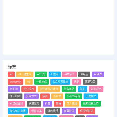
标签
AI
AI一键生成
AI工具
AI技术
AI数字人
AI绘画
AI软件
Deepseek
mp
一键生成
公众号流量主
兼职
兼职项目
创业粉
创业项目
创作者分成计划
创富道场
副业
副业项目
原创视频
变现方式
培训
小红书
小红书电商
小说推文
引流创业粉
快速涨粉
抖音
教程
无人直播
最新赚钱项目
淘宝无人直播
爆款文案
爆款视频
直播带货
短视频带货