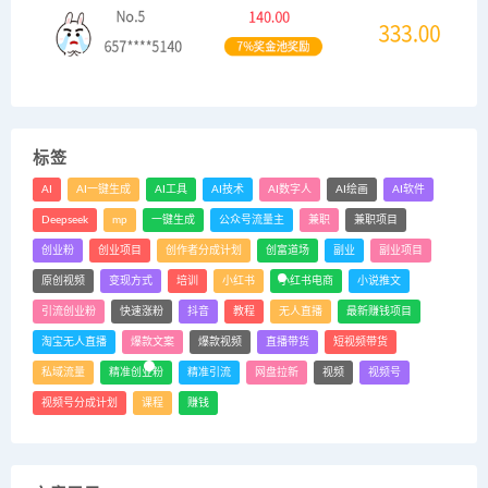
标签
AI
AI一键生成
AI工具
AI技术
AI数字人
AI绘画
AI软件
Deepseek
mp
一键生成
公众号流量主
兼职
兼职项目
创业粉
创业项目
创作者分成计划
创富道场
副业
副业项目
原创视频
变现方式
培训
小红书
小红书电商
小说推文
引流创业粉
快速涨粉
抖音
教程
无人直播
最新赚钱项目
淘宝无人直播
爆款文案
爆款视频
直播带货
短视频带货
私域流量
精准创业粉
精准引流
网盘拉新
视频
视频号
视频号分成计划
课程
赚钱