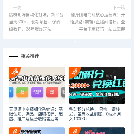
上一篇
下一篇
店群矩阵自动化打法，新平台
翻身团电商班核心运营课：开
当天300+，长期项目，保姆
悟思路+剪辑+直播间搭建，全
级教程，26年爆炸玩法
平台电商技巧一站式掌握
相关推荐
无货源电商精细化系统课：基
移动积分兑换， 只需一键转
础认知、选品、店铺搭建、起
发，坐等收益到账，0成本月
店、推广及运营收尾售后等
入10000+