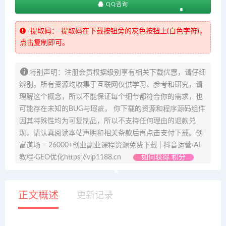
QQ咨询
提取码：
提取码在下载按钮旁的灰色按钮上(白色字符)，
点击复制即可。
特别声明：注册会员根据级别享有相关下载优惠，请仔细
辨别。所有资源均收集于互联网仅供学习、参考和研究，请
理解这个概念，所以不能保证每个细节都符合你的需求，也
可能存在未知的BUG与瑕疵， 你下载的资源和程序源码组件
因其特殊性均为可复制品，所以不支持任何理由的退款兑
现，请认真阅读本站声明和相关条款后再点击支付下载。创
富道场 – 26000+创业副业课程资源免费下载 | 抖音运营·AI
教程·GEO优化https://vip1188.cn
如何获得 积分
正文概述
更新记录