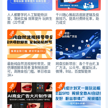
人人都要学的人工智能特训
千川随心推起店底层逻辑及投
营，落地实操 效率提升 玩转生
放技巧，提高付费转化率，助
图（22节课）
力成交
最新纯自然流视频号带货，提
网盘拉新项目：各个平台的推
供爆款脚本简单 复制粘贴即
广方法，公众号、截留玩法，
可，高佣金低门槛，单日收益
微博，B站，百度智能体
3K+