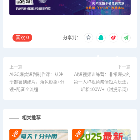
喜欢
0
分享到：
上一篇
下一篇
AIGC爆款短剧制作课：从注
AI短视频训练营：非常爆火的
册部署到成片，角色形象+分
第一人称视角亲情短片玩法，
镜+配音全流程
轻松100W+（附提示词）
相关推荐