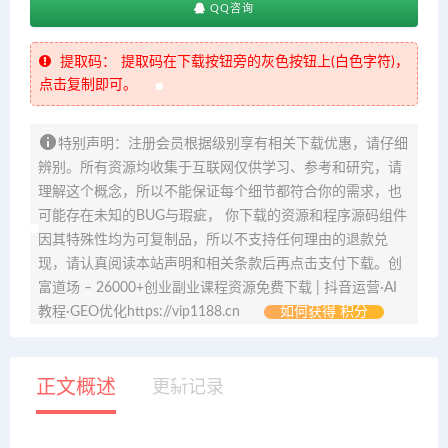
QQ咨询
提取码：
提取码在下载按钮旁的灰色按钮上(白色字符)，
点击复制即可。
特别声明：注册会员根据级别享有相关下载优惠，请仔细
辨别。所有资源均收集于互联网仅供学习、参考和研究，请
理解这个概念，所以不能保证每个细节都符合你的需求，也
可能存在未知的BUG与瑕疵， 你下载的资源和程序源码组件
因其特殊性均为可复制品，所以不支持任何理由的退款兑
现，请认真阅读本站声明和相关条款后再点击支付下载。创
富道场 – 26000+创业副业课程资源免费下载 | 抖音运营·AI
教程·GEO优化https://vip1188.cn
如何获得 积分
正文概述
更新记录