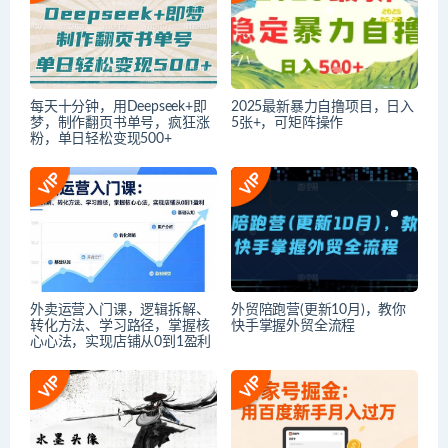
每天十分钟，用Deepseek+即
2025最新暴力自撸项目，日入
梦，制作翻页书单号，疯狂涨
5张+，可矩阵操作
粉，单日轻松变现500+
外卖运营入门课，逻辑拆解、
外贸陪跑营(更新10月)，教你
转化方法、学习路径，掌握核
快手掌握外贸全流程
心心法，实现店铺从0到1盈利