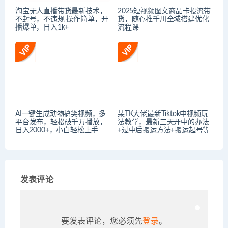
淘宝无人直播带货最新技术，
2025短视频图文商品卡投流带
不封号，不违规 操作简单，开
货，随心推千川全域搭建优化
播爆单，日入1k+
流程课
AI一键生成动物搞笑视频，多
某TK大佬最新Tiktok中视频玩
平台发布，轻松破千万播放，
法教学，最新三天开中的办法
日入2000+，小白轻松上手
+过中后搬运方法+搬运起号等
发表评论
要发表评论，您必须先
登录
。