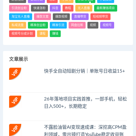
引流创业粉
快速涨粉
抖音
教程
无人直播
最新赚钱项目
淘宝无人直播
爆款文案
爆款视频
直播带货
短视频带货
私域流量
精准创业粉
精准引流
网盘拉新
视频
视频号
视频号分成计划
课程
赚钱
文章展示
快手全自动短剧分销｜单账号日收益15+
26年落地项目实践首推，一部手机，轻松
日入500+，长期稳定
不露脸油管AI变现速成课：深挖高CPM盈
利领域，零出镜打造YouTube稳定收益账