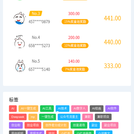
标签
AI
AI一键生成
AI工具
AI技术
AI数字人
AI绘画
AI软件
Deepseek
mp
一键生成
公众号流量主
兼职
兼职项目
创业粉
创业项目
创作者分成计划
创富道场
副业
副业项目
原创视频
变现方式
培训
小红书
小红书电商
小说推文