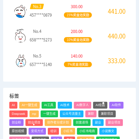
标签
AI
AI一键生成
AI工具
AI技术
AI数字人
AI绘画
AI软件
Deepseek
mp
一键生成
公众号流量主
兼职
兼职项目
创业粉
创业项目
创作者分成计划
创富道场
副业
副业项目
原创视频
变现方式
培训
小红书
小红书电商
小说推文