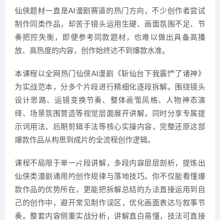
仙侠题材一直是AI漫剧赛道的热门方向，不少创作者尝试
制作同类作品，却苦于镜头运用生硬、画面氛围不足、节
奏把控失衡，即便参考同款题材，也难以做出具备高播
放、高热度的内容，创作始终达不到爆款水准。
本课程以全网热门仙侠AI漫剧《斩仙台下我震惊了诸神》
为实战范本，分多个片段进行精细化逐段拆解。围绕镜头
设计思路、运镜变换节奏、整体画面风格、人物神态演
绎、场景氛围营造等视觉层面展开讲解，同时分享专属提
示词用法、后期剪辑手法等核心实操内容，完整还原这部
爆款作品从构思到成片的全流程创作逻辑。
课程不局限于单一片段讲解，多段内容层层剖析，提炼出
仙侠类漫剧通用的创作规律与落地技巧。你不仅能看懂爆
款作品的优势所在，更能把拆解总结的方法直接运用到自
己的创作中，避开常见制作误区，优化画面表达与叙事节
奏。整套内容侧重实战分析，讲解直白易懂，技法可直接