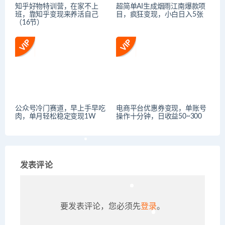
知乎好物特训营，在家不上
超简单AI生成烟雨江南爆款项
班，靠知乎变现来养活自己
目，疯狂变现，小白日入5张
（16节）
公众号冷门赛道，早上手早吃
电商平台优惠券变现，单账号
肉，单月轻松稳定变现1W
操作十分钟，日收益50~300
发表评论
要发表评论，您必须先
登录
。