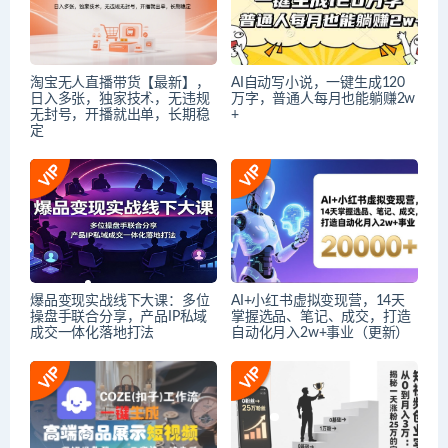
淘宝无人直播带货【最新】，
AI自动写小说，一键生成120
日入多张，独家技术，无违规
万字，普通人每月也能躺赚2w
无封号，开播就出单，长期稳
+
定
爆品变现实战线下大课：多位
AI+小红书虚拟变现营，14天
操盘手联合分享，产品IP私域
掌握选品、笔记、成交，打造
成交一体化落地打法
自动化月入2w+事业（更新）