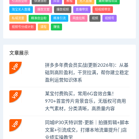
引流创业粉
快速涨粉
抖音
教程
无人直播
最新赚钱项目
淘宝无人直播
爆款文案
爆款视频
直播带货
短视频带货
私域流量
精准创业粉
精准引流
网盘拉新
视频
视频号
视频号分成计划
课程
赚钱
文章展示
拼多多年费会员实战(更新2026年)：从基
础到高阶盈利，干货拉满，帮你建立稳定
盈利运营知识体系
某宝付费购买，常用6G音效合集！
970+首宣传片背景音乐，无版权可商用
大气素材，分类清晰，高质量内容
同城IP30天特训营-更新｜拍摄剪辑+脚本
文案+引流成交，打爆本地流量提升门店
业绩实操教学