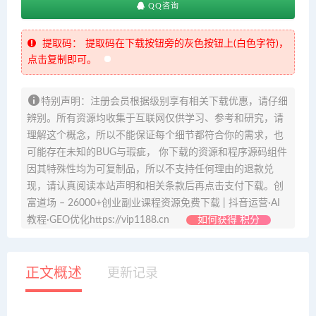
QQ咨询
提取码：
提取码在下载按钮旁的灰色按钮上(白色字符)，
点击复制即可。
特别声明：注册会员根据级别享有相关下载优惠，请仔细
辨别。所有资源均收集于互联网仅供学习、参考和研究，请
理解这个概念，所以不能保证每个细节都符合你的需求，也
可能存在未知的BUG与瑕疵， 你下载的资源和程序源码组件
因其特殊性均为可复制品，所以不支持任何理由的退款兑
现，请认真阅读本站声明和相关条款后再点击支付下载。创
富道场 – 26000+创业副业课程资源免费下载 | 抖音运营·AI
教程·GEO优化https://vip1188.cn
如何获得 积分
正文概述
更新记录