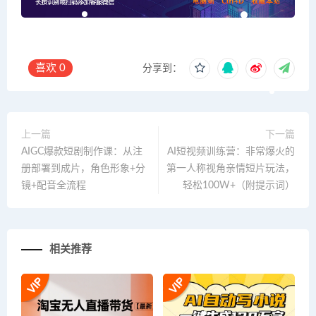
喜欢
0
分享到：
上一篇
下一篇
AIGC爆款短剧制作课：从注
AI短视频训练营：非常爆火的
册部署到成片，角色形象+分
第一人称视角亲情短片玩法，
镜+配音全流程
轻松100W+（附提示词）
相关推荐