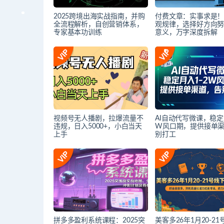
2025跨境出海实战指南，并购
付费文章：实事求是
全流程解析，自创营销体系，
观规律，选择好方向
专家基本功训练
意义，万字深度拆解
视频号无人播剧，拉爆流量不
AI自动代写微课，稳定
违规，日入5000+，小白当天
W风口期，提供接单
上手
别打工
拼多多盈利系统课程：2025突
美客多26年1月20-2