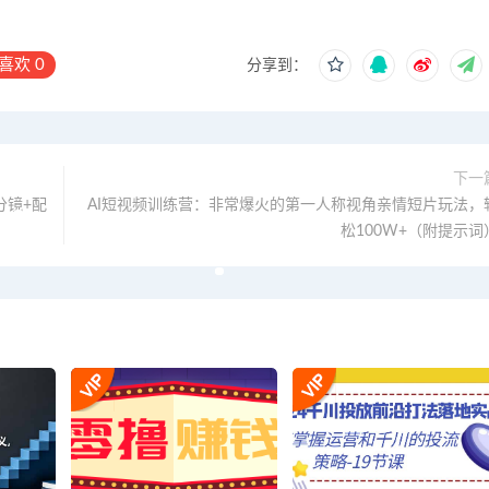
喜欢
0
分享到：
下一
分镜+配
AI短视频训练营：非常爆火的第一人称视角亲情短片玩法，
松100W+（附提示词