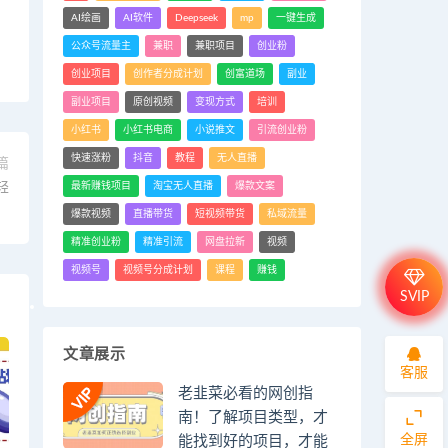
AI绘画
AI软件
Deepseek
mp
一键生成
公众号流量主
兼职
兼职项目
创业粉
创业项目
创作者分成计划
创富道场
副业
副业项目
原创视频
变现方式
培训
小红书
小红书电商
小说推文
引流创业粉
快速涨粉
抖音
教程
无人直播
篇
轻
最新赚钱项目
淘宝无人直播
爆款文案
）
爆款视频
直播带货
短视频带货
私域流量
精准创业粉
精准引流
网盘拉新
视频
视频号
视频号分成计划
课程
赚钱
SVIP
文章展示
客服
老韭菜必看的网创指
南！了解项目类型，才
全屏
能找到好的项目，才能