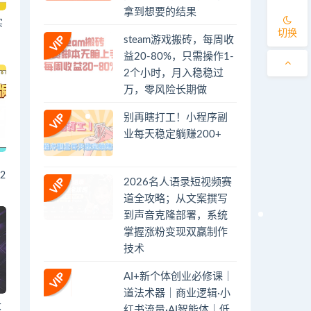
拿到想要的结果
实
切换
steam游戏搬砖，每周收
益20-80%，只需操作1-
2个小时，月入稳稳过
万，零风险长期做
别再瞎打工！小程序副
业每天稳定躺赚200+
2
2026名人语录短视频赛
道全攻略；从文案撰写
到声音克隆部署，系统
掌握涨粉变现双赢制作
技术
AI+新个体创业必修课｜
道法术器｜商业逻辑·小
大
红书流量·AI智能体｜低