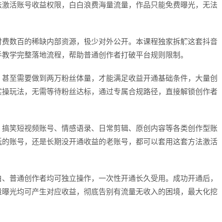
法激活账号收益权限，白白浪费海量流量，作品只能免费曝光，无法
付费数百的稀缺内部资源，极少对外公开。本课程独家拆解这套抖音
手教学完整落地流程，帮助普通创作者打破平台规则限制。
，甚至需要做到两万粉丝体量，才能满足收益开通基础条件，大量创
实操玩法，无需等待粉丝达标，通过专属合规路径，直接解锁创作者
、搞笑短视频账号、情感语录、日常剪辑、原创内容等各类创作型账
低的账号，还是长期没开通收益的老账号，都可以套用这套方法激活
白、普通创作者均可独立操作，一次性开通长久受用。成功开通后，
量曝光均可产生对应收益，彻底告别有流量无收入的困境，最大化挖