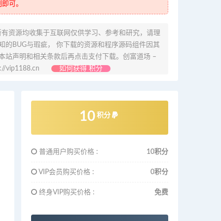
制即可。
所有资源均收集于互联网仅供学习、参考和研究，请理
的BUG与瑕疵， 你下载的资源和程序源码组件因其
本站声明和相关条款后再点击支付下载。创富道场 –
ip1188.cn
如何获得 积分
10
积分
普通用户购买价格 :
10积分
VIP会员购买价格 :
0积分
终身VIP购买价格 :
免费