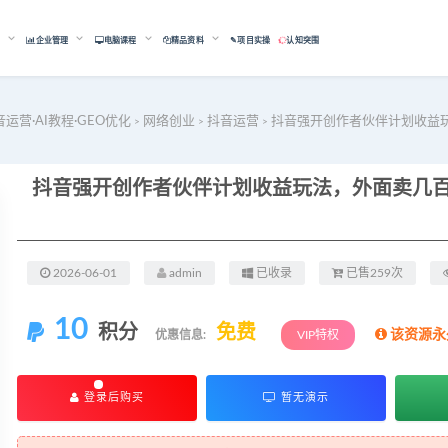
能
企业管理
电脑课程
精品资料
✎项目实操
认知突围
音运营·AI教程·GEO优化
网络创业
抖音运营
抖音强开创作者伙伴计划收益
>
>
>
2026-06-01
admin
已收录
已售259次
10
积分
免费
该资源永
优惠信息:
VIP特权
登录后购买
暂无演示