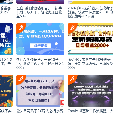
！尊重客
全自动托管赚钱项目，一部手
2024千川投放前沿打法落地
努力才有
机就可以开干，轻松实现日收
战课，快速掌握运营和千川的
益50+
投流策略-19节课
月入1-2
热门AI头条玩法，一天10分
微信小程序撸广告6.0升级玩
渠道，告
钟，收益可观，小白轻松日入1
法，全新变现方式，日均收益
000+
000+
1号线下实
微头条野路子2.0玩法之相亲赛
Comfy UI基础工作流搭建：