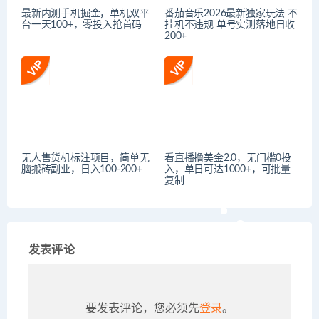
最新内测手机掘金，单机双平
番茄音乐2026最新独家玩法 不
台一天100+，零投入抢首码
挂机不违规 单号实测落地日收
200+
无人售货机标注项目，简单无
看直播撸美金2.0，无门槛0投
脑搬砖副业，日入100-200+
入，单日可达1000+，可批量
复制
发表评论
要发表评论，您必须先
登录
。