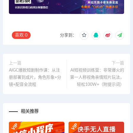
喜欢
0
分享到：
上一篇
下一篇
AIGC爆款短剧制作课：从注
AI短视频训练营：非常爆火的
册部署到成片，角色形象+分
第一人称视角亲情短片玩法，
镜+配音全流程
轻松100W+（附提示词）
相关推荐