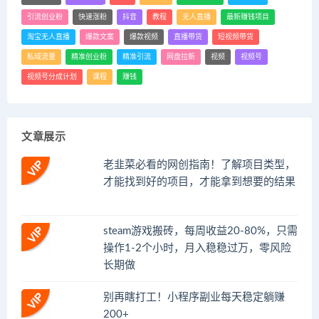
引流创业粉
快速涨粉
抖音
教程
无人直播
最新赚钱项目
淘宝无人直播
爆款文案
爆款视频
直播带货
短视频带货
私域流量
精准创业粉
精准引流
网盘拉新
视频
视频号
视频号分成计划
课程
赚钱
文章展示
老韭菜必看的网创指南！了解项目类型，
才能找到好的项目，才能拿到想要的结果
steam游戏搬砖，每周收益20-80%，只需
操作1-2个小时，月入稳稳过万，零风险
长期做
别再瞎打工！小程序副业每天稳定躺赚
200+