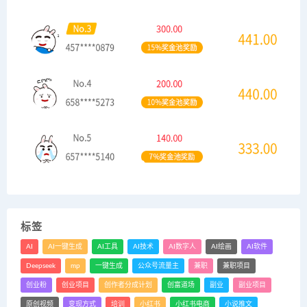
标签
AI
AI一键生成
AI工具
AI技术
AI数字人
AI绘画
AI软件
Deepseek
mp
一键生成
公众号流量主
兼职
兼职项目
创业粉
创业项目
创作者分成计划
创富道场
副业
副业项目
原创视频
变现方式
培训
小红书
小红书电商
小说推文