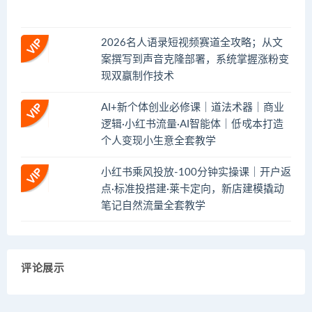
2026名人语录短视频赛道全攻略；从文
案撰写到声音克隆部署，系统掌握涨粉变
现双赢制作技术
AI+新个体创业必修课｜道法术器｜商业
逻辑·小红书流量·AI智能体｜低成本打造
个人变现小生意全套教学
小红书乘风投放-100分钟实操课｜开户返
点·标准投搭建·莱卡定向，新店建模撬动
笔记自然流量全套教学
评论展示