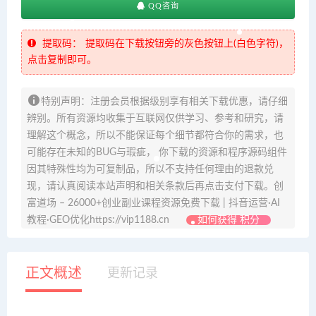
QQ咨询
提取码：
提取码在下载按钮旁的灰色按钮上(白色字符)，
点击复制即可。
特别声明：注册会员根据级别享有相关下载优惠，请仔细
辨别。所有资源均收集于互联网仅供学习、参考和研究，请
理解这个概念，所以不能保证每个细节都符合你的需求，也
可能存在未知的BUG与瑕疵， 你下载的资源和程序源码组件
因其特殊性均为可复制品，所以不支持任何理由的退款兑
现，请认真阅读本站声明和相关条款后再点击支付下载。创
富道场 – 26000+创业副业课程资源免费下载 | 抖音运营·AI
教程·GEO优化https://vip1188.cn
如何获得 积分
正文概述
更新记录