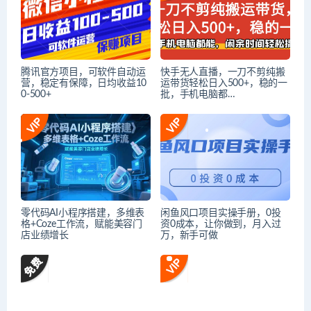
腾讯官方项目，可软件自动运
快手无人直播，一刀不剪纯搬
营，稳定有保障，日均收益10
运带货轻松日入500+，稳的一
0-500+
批，手机电脑都…
零代码AI小程序搭建，多维表
闲鱼风口项目实操手册，0投
格+Coze工作流，赋能美容门
资0成本，让你做到，月入过
店业绩增长
万，新手可做