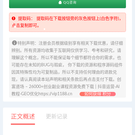
QQ咨询
提取码：
提取码在下载按钮旁的灰色按钮上(白色字符)，
点击复制即可。
特别声明：注册会员根据级别享有相关下载优惠，请仔细
辨别。所有资源均收集于互联网仅供学习、参考和研究，请
理解这个概念，所以不能保证每个细节都符合你的需求，也
可能存在未知的BUG与瑕疵， 你下载的资源和程序源码组件
因其特殊性均为可复制品，所以不支持任何理由的退款兑
现，请认真阅读本站声明和相关条款后再点击支付下载。创
富道场 – 26000+创业副业课程资源免费下载 | 抖音运营·AI
教程·GEO优化https://vip1188.cn
如何获得 积分
正文概述
更新记录