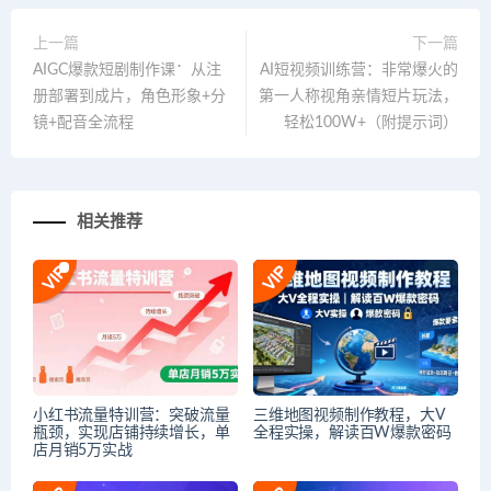
上一篇
下一篇
AIGC爆款短剧制作课：从注
AI短视频训练营：非常爆火的
册部署到成片，角色形象+分
第一人称视角亲情短片玩法，
镜+配音全流程
轻松100W+（附提示词）
相关推荐
小红书流量特训营：突破流量
三维地图视频制作教程，大V
瓶颈，实现店铺持续增长，单
全程实操，解读百W爆款密码
店月销5万实战