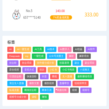
标签
AI
AI一键生成
AI工具
AI技术
AI数字人
AI绘画
AI软件
Deepseek
mp
一键生成
公众号流量主
兼职
兼职项目
创业粉
创业项目
创作者分成计划
创富道场
副业
副业项目
原创视频
变现方式
培训
小红书
小红书电商
小说推文
引流创业粉
快速涨粉
抖音
教程
无人直播
最新赚钱项目
淘宝无人直播
爆款文案
爆款视频
直播带货
短视频带货
私域流量
精准创业粉
精准引流
网盘拉新
视频
视频号
视频号分成计划
课程
赚钱