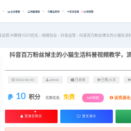
能
企业管理
电脑课程
精品资料
✎项目实操
认知突围
音运营·AI教程·GEO优化
网络创业
抖音运营
抖音百万粉丝博主的小猫生活科普
>
>
>
2026-06-01
admin
已收录
已售21次
10
积分
免费
该资源永
优惠信息:
VIP特权
登录后购买
暂无演示