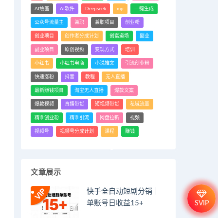
AI绘画
AI软件
Deepseek
mp
一键生成
公众号流量主
兼职
兼职项目
创业粉
创业项目
创作者分成计划
创富道场
副业
副业项目
原创视频
变现方式
培训
小红书
小红书电商
小说推文
引流创业粉
快速涨粉
抖音
教程
无人直播
最新赚钱项目
淘宝无人直播
爆款文案
爆款视频
直播带货
短视频带货
私域流量
精准创业粉
精准引流
网盘拉新
视频
视频号
视频号分成计划
课程
赚钱
文章展示
快手全自动短剧分销｜
单账号日收益15+
SVIP