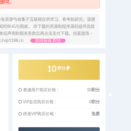
制即可。
所有资源均收集于互联网仅供学习、参考和研究，请理
的BUG与瑕疵， 你下载的资源和程序源码组件因其
本站声明和相关条款后再点击支付下载。创富道场 –
ip1188.cn
如何获得 积分
10
积分
普通用户购买价格 :
10积分
VIP会员购买价格 :
0积分
终身VIP购买价格 :
免费