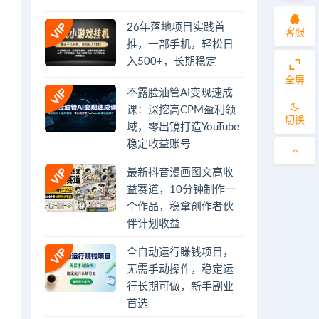
26年落地项目实践首
客服
推，一部手机，轻松日
入500+，长期稳定
全屏
不露脸油管AI变现速成
课：深挖高CPM盈利领
切换
域，零出镜打造YouTube
稳定收益账号
最新抖音漫画图文高收
益赛道，10分钟制作一
个作品，稳拿创作者伙
伴计划收益
全自动运行賺钱项目，
无需手动操作，稳定运
行长期可做，新手副业
首选