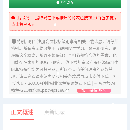
QQ咨询
提取码：
提取码在下载按钮旁的灰色按钮上(白色字符)，
点击复制即可。
特别声明：注册会员根据级别享有相关下载优惠，请仔细
辨别。所有资源均收集于互联网仅供学习、参考和研究，请
理解这个概念，所以不能保证每个细节都符合你的需求，也
可能存在未知的BUG与瑕疵， 你下载的资源和程序源码组件
因其特殊性均为可复制品，所以不支持任何理由的退款兑
现，请认真阅读本站声明和相关条款后再点击支付下载。创
富道场 – 26000+创业副业课程资源免费下载 | 抖音运营·AI
教程·GEO优化https://vip1188.cn
如何获得 积分
正文概述
更新记录