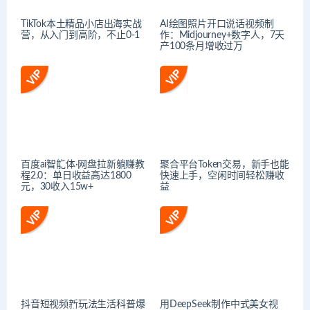
TikTok本土精品小店出海实战
AI绘图照片开口说话视频制
营，从入门到高阶，不止0-1
作：Midjourney+数字人，7天
产100条月增收过万
百度ai智能体·网盘拉新躺赚教
聚合平台Token交易，新手也能
程2.0：单日收益高达1800
快速上手，空闲时间轻松赚收
元，30收入15w+
益
抖音短视频新玩法生活科普爆
用DeepSeek制作中式美女视