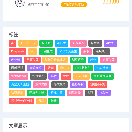
标签
AI
AI一键生成
AI工具
AI技术
AI数字人
AI绘画
AI软件
Deepseek
mp
一键生成
公众号流量主
兼职
兼职项目
创业粉
创业项目
创作者分成计划
创富道场
副业
副业项目
原创视频
变现方式
培训
小红书
小红书电商
小说推文
引流创业粉
快速涨粉
抖音
教程
无人直播
最新赚钱项目
淘宝无人直播
爆款文案
爆款视频
直播带货
短视频带货
私域流量
精准创业粉
精准引流
网盘拉新
视频
视频号
视频号分成计划
课程
赚钱
文章展示