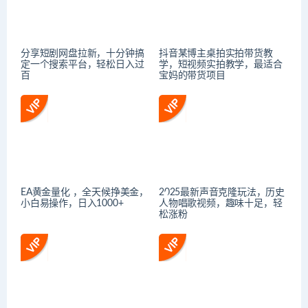
分享短剧网盘拉新，十分钟搞
抖音某博主桌拍实拍带货教
定一个搜索平台，轻松日入过
学，短视频实拍教学，最适合
百
宝妈的带货项目
EA黄金量化 ，全天候挣美金，
2025最新声音克隆玩法，历史
小白易操作，日入1000+
人物唱歌视频，趣味十足，轻
松涨粉