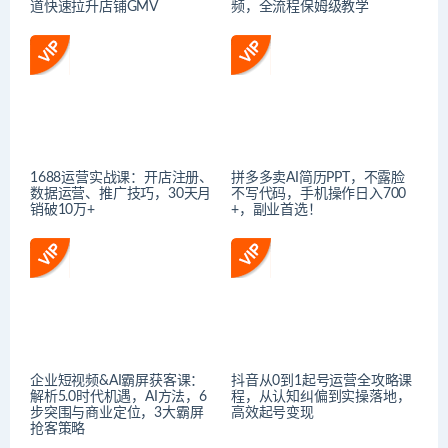
道快速拉升店铺GMV
频，全流程保姆级教学
1688运营实战课：开店注册、
拼多多卖AI简历PPT，不露脸
数据运营、推广技巧，30天月
不写代码，手机操作日入700
销破10万+
+，副业首选！
企业短视频&AI霸屏获客课：
抖音从0到1起号运营全攻略课
解析5.0时代机遇，AI方法，6
程，从认知纠偏到实操落地，
步突围与商业定位，3大霸屏
高效起号变现
抢客策略