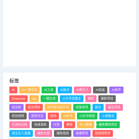
标签
AI
AI一键生成
AI工具
AI技术
AI数字人
AI绘画
AI软件
Deepseek
mp
一键生成
公众号流量主
兼职
兼职项目
创业粉
创业项目
创作者分成计划
创富道场
副业
副业项目
原创视频
变现方式
培训
小红书
小红书电商
小说推文
引流创业粉
快速涨粉
抖音
教程
无人直播
最新赚钱项目
淘宝无人直播
爆款文案
爆款视频
直播带货
短视频带货