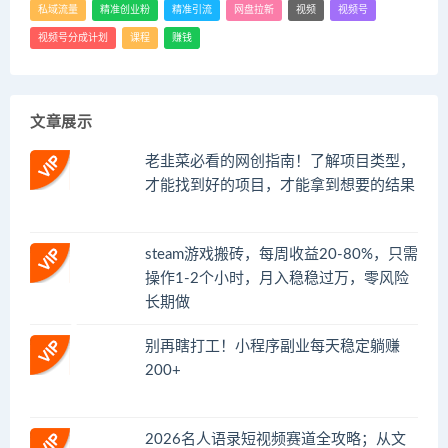
私域流量
精准创业粉
精准引流
网盘拉新
视频
视频号
视频号分成计划
课程
赚钱
文章展示
老韭菜必看的网创指南！了解项目类型，
才能找到好的项目，才能拿到想要的结果
steam游戏搬砖，每周收益20-80%，只需
操作1-2个小时，月入稳稳过万，零风险
长期做
别再瞎打工！小程序副业每天稳定躺赚
200+
2026名人语录短视频赛道全攻略；从文