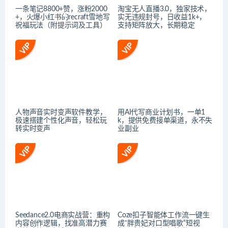
一条笔记8800+赞，涨粉2000
淘宝无人直播3.0，独家技术，
+，火爆小红书的recraft雪地写
实无违规封号，日收益1k+，
祝福玩法（附提示词及工具）
支持矩阵放大，长期稳定
人物声音实时变声软件教学，
用AI代写商业计划书，一单1
极速搭建个性化声音，轻松玩
k，提供免费接单渠道，永不失
转实时变声
业副业
Seedance2.0电商实战营：重构
Coze扣子智能体工作流一键生
内容创作逻辑，找准高潜力赛
成“胖贵妃对口型唱歌“短视