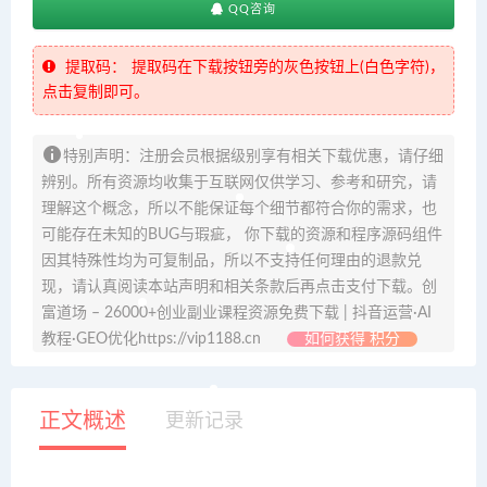
QQ咨询
提取码：
提取码在下载按钮旁的灰色按钮上(白色字符)，
点击复制即可。
特别声明：注册会员根据级别享有相关下载优惠，请仔细
辨别。所有资源均收集于互联网仅供学习、参考和研究，请
理解这个概念，所以不能保证每个细节都符合你的需求，也
可能存在未知的BUG与瑕疵， 你下载的资源和程序源码组件
因其特殊性均为可复制品，所以不支持任何理由的退款兑
现，请认真阅读本站声明和相关条款后再点击支付下载。创
富道场 – 26000+创业副业课程资源免费下载 | 抖音运营·AI
教程·GEO优化https://vip1188.cn
如何获得 积分
正文概述
更新记录