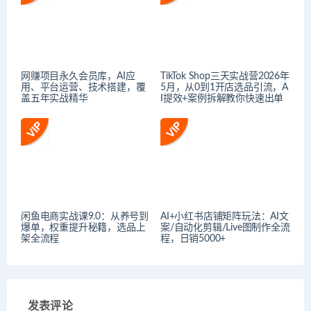
网赚项目永久会员库，AI应
TikTok Shop三天实战营2026年
用、平台运营、技术搭建，覆
5月，从0到1开店选品引流，A
盖五年实战精华
I提效+案例拆解教你快速出单
闲鱼电商实战课9.0：从养号到
AI+小红书店铺矩阵玩法：AI文
爆单，权重提升秘籍，选品上
案/自动化剪辑/Live图制作全流
架全流程
程，日销5000+
发表评论