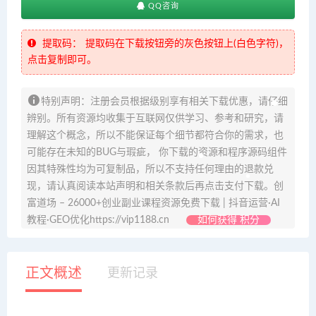
QQ咨询
提取码：
提取码在下载按钮旁的灰色按钮上(白色字符)，
点击复制即可。
特别声明：注册会员根据级别享有相关下载优惠，请仔细
辨别。所有资源均收集于互联网仅供学习、参考和研究，请
理解这个概念，所以不能保证每个细节都符合你的需求，也
可能存在未知的BUG与瑕疵， 你下载的资源和程序源码组件
因其特殊性均为可复制品，所以不支持任何理由的退款兑
现，请认真阅读本站声明和相关条款后再点击支付下载。创
富道场 – 26000+创业副业课程资源免费下载 | 抖音运营·AI
教程·GEO优化https://vip1188.cn
如何获得 积分
正文概述
更新记录