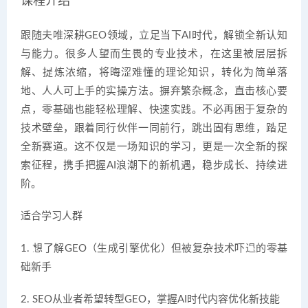
课程介绍
跟随夫唯深耕GEO领域，立足当下AI时代，解锁全新认知
与能力。很多人望而生畏的专业技术，在这里被层层拆
解、提炼浓缩，将晦涩难懂的理论知识，转化为简单落
地、人人可上手的实操方法。摒弃繁杂概念，直击核心要
点，零基础也能轻松理解、快速实践。不必再困于复杂的
技术壁垒，跟着同行伙伴一同前行，跳出固有思维，踏足
全新赛道。这不仅是一场知识的学习，更是一次全新的探
索征程，携手把握AI浪潮下的新机遇，稳步成长、持续进
阶。
适合学习人群
1. 想了解GEO（生成引擎优化）但被复杂技术吓退的零基
础新手
2. SEO从业者希望转型GEO，掌握AI时代内容优化新技能