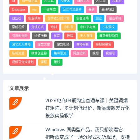
AI
AI一键生成
AI工具
AI技术
AI数字人
AI绘画
AI软件
Deepseek
mp
一键生成
公众号流量主
兼职
兼职项目
创业粉
创业项目
创作者分成计划
创富道场
副业
副业项目
原创视频
变现方式
培训
小红书
小红书电商
小说推文
引流创业粉
快速涨粉
抖音
教程
无人直播
最新赚钱项目
淘宝无人直播
爆款文案
爆款视频
直播带货
短视频带货
私域流量
精准创业粉
精准引流
网盘拉新
视频
视频号
视频号分成计划
课程
赚钱
文章展示
2026电商04期淘宝直通车课｜关键词爆
打矩阵，多计划低出价，新品爆款差异化
投放实操教学
Windows 同类型产品，我只想吹爆它！
把听歌变成了一场沉浸式视听现场，支持