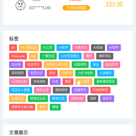
标签
AI
AI一键生成
AI工具
AI技术
AI数字人
AI绘画
AI软件
Deepseek
mp
一键生成
公众号流量主
兼职
兼职项目
创业粉
创业项目
创作者分成计划
创富道场
副业
副业项目
原创视频
变现方式
培训
小红书
小红书电商
小说推文
引流创业粉
快速涨粉
抖音
教程
无人直播
最新赚钱项目
淘宝无人直播
爆款文案
爆款视频
直播带货
短视频带货
私域流量
精准创业粉
精准引流
网盘拉新
视频
视频号
视频号分成计划
课程
赚钱
文章展示