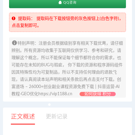
QQ咨询
提取码：
提取码在下载按钮旁的灰色按钮上(白色字符)，
点击复制即可。
特别声明：注册会员根据级别享有相关下载优惠，请仔细
辨别。所有资源均收集于互联网仅供学习、参考和研究，请
理解这个概念，所以不能保证每个细节都符合你的需求，也
可能存在未知的BUG与瑕疵， 你下载的资源和程序源码组件
因其特殊性均为可复制品，所以不支持任何理由的退款兑
现，请认真阅读本站声明和相关条款后再点击支付下载。创
富道场 – 26000+创业副业课程资源免费下载 | 抖音运营·AI
教程·GEO优化https://vip1188.cn
如何获得 积分
正文概述
更新记录