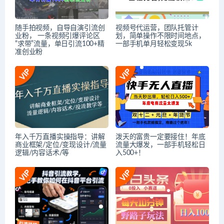
随手拍视频，自导自演引流创
视频号代运营，团队托管计
业粉， 一条视频引爆评论区
划，简单操作不限时间地点，
“求带”流量，单日引流100+精
一部手机单月轻松变现5k
准创业粉
年入千万直播实操指导：讲解
泼天的富贵一定要接住！年底
商业框架/定位/变现设计/流量
流量大爆发，一部手机轻松日
逻辑/内容话术/等
入500+！