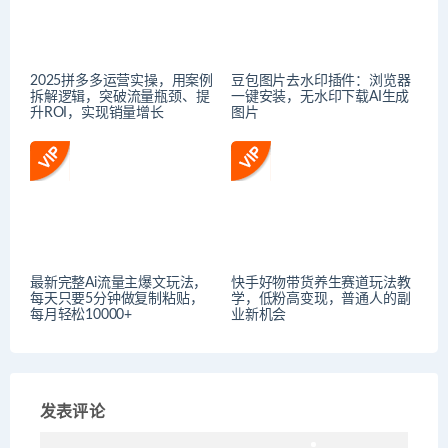
2025拼多多运营实操，用案例
豆包图片去水印插件：浏览器
拆解逻辑，突破流量瓶颈、提
一键安装，无水印下载AI生成
升ROI，实现销量增长
图片
最新完整Ai流量主爆文玩法，
快手好物带货养生赛道玩法教
每天只要5分钟做复制粘贴，
学，低粉高变现，普通人的副
每月轻松10000+
业新机会
发表评论