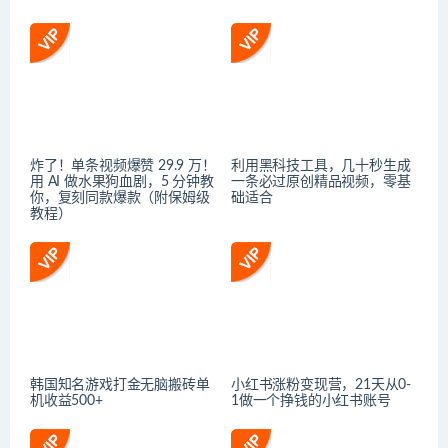
炸了！单条视频爆赞 29.9 万！
利用黑科技工具，几十秒生成
用 AI 做水果狗血剧，5 分钟教
一条必过原创精品视频，零基
你，复刻同款爆款（附保姆级
础适合
教程）
韩国知名游戏打金无脑搬砖单
小红书涨粉变现营，21天从0-
机收益500+
1做一个挣钱的小红书账号