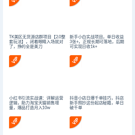
TK美区无货源店群项目【2.0整
新手小白实战项目，单日收益
套玩法】，闭着眼睛入场就对
3张+，正规长期可落地，后期
了，挣的全是美刀
可实现日收1k+
小红书引流实战课：详解运营
抖音小店日爆千单技巧，抖店
逻辑，助力淘宝天猫销售增
新手照抄这份起店秘籍，单日
量，爆品打造月入10w
破千单