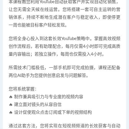
本课程教您利用YouTube自动获取客户并实现自动化销售，
让您无需全天候在线运营。您将搭建一套可自主运转的营
销体系，持续不断地生成潜在客户与稳定收入，即使停更
一周也能被目标客户轻松发现。
您将全身心投入到这套长效YouTube策略中。掌握高效视频
创作流程后，若有助理配合，每月仅需4小时即可完成高质
量内容输出；若独立操作，每周也仅需投入4小时。
所需技术门槛极低，一部手机即可完成拍摄，课程还配备
两位AI助手为您提供创意启发与问题解答。
您将系统掌握：
🔥 制作兼具吸引力与专业度的视频内容
🔥 建立面对镜头的从容自信
🔥 设计促使观众点击订阅或下单的视频结构
通过这套方法，您将实现在短视频频道的长效获客与自动