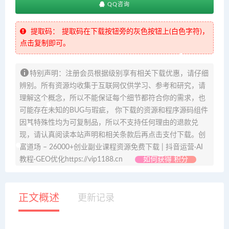
QQ咨询
提取码：
提取码在下载按钮旁的灰色按钮上(白色字符)，
点击复制即可。
特别声明：注册会员根据级别享有相关下载优惠，请仔细
辨别。所有资源均收集于互联网仅供学习、参考和研究，请
理解这个概念，所以不能保证每个细节都符合你的需求，也
可能存在未知的BUG与瑕疵， 你下载的资源和程序源码组件
因其特殊性均为可复制品，所以不支持任何理由的退款兑
现，请认真阅读本站声明和相关条款后再点击支付下载。创
富道场 – 26000+创业副业课程资源免费下载 | 抖音运营·AI
教程·GEO优化https://vip1188.cn
如何获得 积分
正文概述
更新记录