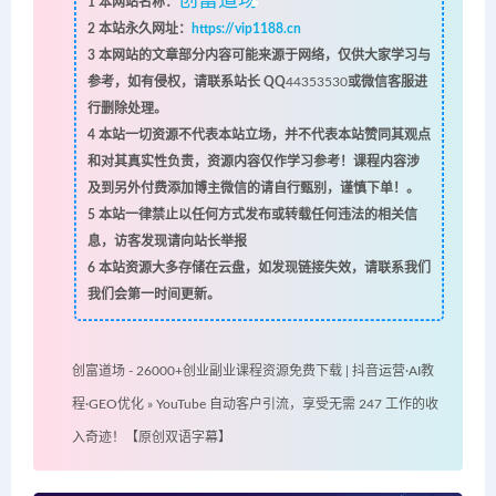
创富道场
1
本网站名称：
2
本站永久网址：
https://vip1188.cn
3
本网站的文章部分内容可能来源于网络，仅供大家学习与
参考，如有侵权，请联系站长 QQ
44353530
或微信客服进
行删除处理。
4
本站一切资源不代表本站立场，并不代表本站赞同其观点
和对其真实性负责，资源内容仅作学习参考！课程内容涉
及到另外付费添加博主微信的请自行甄别，谨慎下单！。
5
本站一律禁止以任何方式发布或转载任何违法的相关信
息，访客发现请向站长举报
6
本站资源大多存储在云盘，如发现链接失效，请联系我们
我们会第一时间更新。
创富道场 - 26000+创业副业课程资源免费下载 | 抖音运营·AI教
程·GEO优化
»
YouTube 自动客户引流，享受无需 247 工作的收
入奇迹！【原创双语字幕】