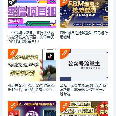
一个长期去深耕，坚持去做就
FBM爆品之抢滩登陆-亚马逊跨
有被动收入的项目，实测每天
境教程
2小时轻松收益100+
AI走拍女装带货，13条作品卖
公众号流量主蓝海项目全新玩
出140件，预估佣金有2200+
法攻略：30天收益42174元，
送教程