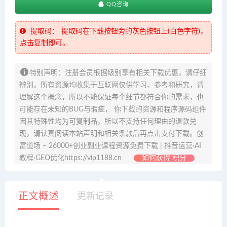
QQ咨询
提取码：
提取码在下载按钮旁的灰色按钮上(白色字符)，
点击复制即可。
特别声明：注册会员根据级别享有相关下载优惠，请仔细
辨别。所有资源均收集于互联网仅供学习、参考和研究，请
理解这个概念，所以不能保证每个细节都符合你的需求，也
可能存在未知的BUG与瑕疵， 你下载的资源和程序源码组件
因其特殊性均为可复制品，所以不支持任何理由的退款兑
现，请认真阅读本站声明和相关条款后再点击支付下载。创
富道场 – 26000+创业副业课程资源免费下载 | 抖音运营·AI
教程·GEO优化https://vip1188.cn
如何获得 积分
正文概述
更新记录