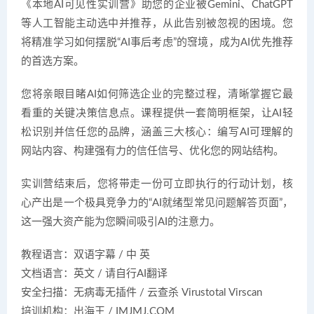
《本地AI可见性实训营》助您的企业被Gemini、ChatGPT
等人工智能主动选中并推荐，从此告别被忽视的困境。您
将精准学习如何摆脱“AI事后考虑”的窘境，成为AI优先推荐
的首选方案。
您将亲眼目睹AI如何筛选企业的完整过程，清晰掌握它最
看重的关键决策信息点。课程提供一套简明框架，让AI轻
松识别并信任您的品牌，涵盖三大核心：编写AI可理解的
网站内容、构建强有力的信任信号、优化您的网站结构。
实训营结束后，您将带走一份可立即执行的行动计划，核
心产出是一个极具竞争力的“AI就绪型常见问题解答页面”，
这一强大资产能为您瞬间吸引AI的注意力。
教程语言：双语字幕 / 中 英
文档语言：英文 / 请自行AI翻译
安全扫描：无病毒无插件 / 云查杀 Virustotal Virscan
培训机构：出海王 / IMJMJ.COM