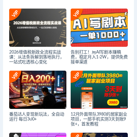
2026增值税新政全流程实战
告别打工！用AI写剧本赚稿
课：从法条拆解到落地执行，
费，稳定月入1-2W，提供免费
一站式吃透核心变化
接单渠道
番茄达人变现新玩法，全自动
12月外面带队3980的居家副业
运行 每日300+
项目，一部手机实测3天到账9
张+，首发教程