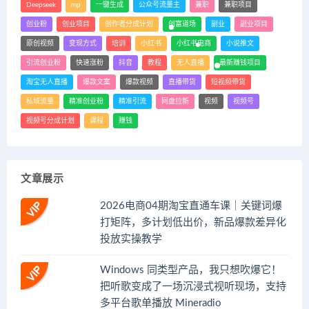
Deepseek
mp
一键生成
公众号流量主
兼职
兼职项目
创业粉
创业项目
创作者分成计划
创富道场
副业
副业项目
原创视频
变现方式
培训
小红书
小红书电商
小说推文
引流创业粉
快速涨粉
抖音
教程
无人直播
最新赚钱项目
淘宝无人直播
爆款文案
爆款视频
直播带货
短视频带货
私域流量
精准创业粉
精准引流
网盘拉新
视频
视频号
视频号分成计划
课程
赚钱
文章展示
2026电商04期淘宝直通车课｜关键词爆
打矩阵，多计划低出价，新品爆款差异化
投放实操教学
Windows 同类型产品，我只想吹爆它！
把听歌变成了一场沉浸式视听现场，支持
多平台歌单播放 Mineradio