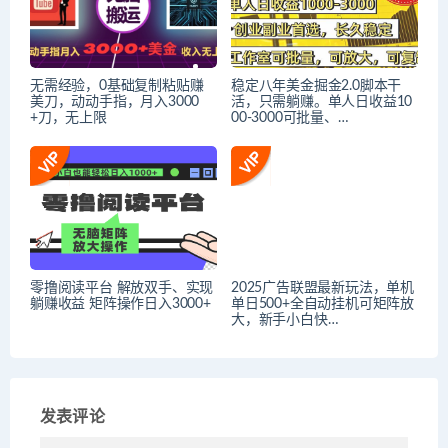
无需经验，0基础复制粘贴赚
稳定八年美金掘金2.0脚本干
美刀，动动手指，月入3000
活，只需躺赚。单人日收益10
+刀，无上限
00-3000可批量、…
零撸阅读平台 解放双手、实现
2025广告联盟最新玩法，单机
躺赚收益 矩阵操作日入3000+
单日500+全自动挂机可矩阵放
大，新手小白快…
发表评论