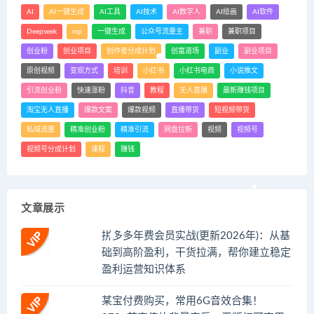
AI
AI一键生成
AI工具
AI技术
AI数字人
AI绘画
AI软件
Deepseek
mp
一键生成
公众号流量主
兼职
兼职项目
创业粉
创业项目
创作者分成计划
创富道场
副业
副业项目
原创视频
变现方式
培训
小红书
小红书电商
小说推文
引流创业粉
快速涨粉
抖音
教程
无人直播
最新赚钱项目
淘宝无人直播
爆款文案
爆款视频
直播带货
短视频带货
私域流量
精准创业粉
精准引流
网盘拉新
视频
视频号
视频号分成计划
课程
赚钱
文章展示
拼多多年费会员实战(更新2026年)：从基
础到高阶盈利，干货拉满，帮你建立稳定
盈利运营知识体系
某宝付费购买，常用6G音效合集！