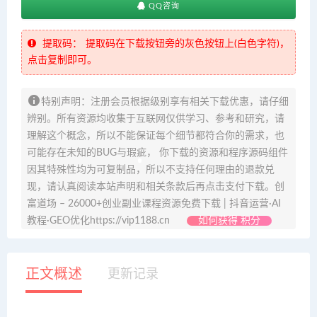
QQ咨询
提取码：
提取码在下载按钮旁的灰色按钮上(白色字符)，
点击复制即可。
特别声明：注册会员根据级别享有相关下载优惠，请仔细
辨别。所有资源均收集于互联网仅供学习、参考和研究，请
理解这个概念，所以不能保证每个细节都符合你的需求，也
可能存在未知的BUG与瑕疵， 你下载的资源和程序源码组件
因其特殊性均为可复制品，所以不支持任何理由的退款兑
现，请认真阅读本站声明和相关条款后再点击支付下载。创
富道场 – 26000+创业副业课程资源免费下载 | 抖音运营·AI
教程·GEO优化https://vip1188.cn
如何获得 积分
正文概述
更新记录