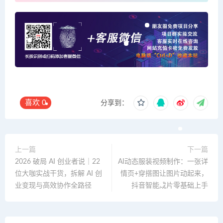
喜欢
0
分享到：
上一篇
下一篇
2026 破局 AI 创业者说｜22
AI动态服装视频制作：一张详
位大咖实战干货，拆解 AI 创
情页+穿搭图让图片动起来，
业变现与高效协作全路径
抖音智能成片零基础上手