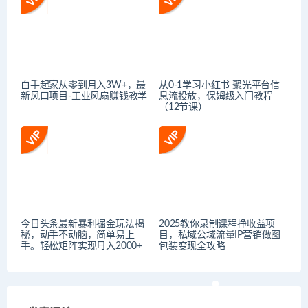
白手起家从零到月入3W+，最
从0-1学习小红书 聚光平台信
新风口项目-工业风扇赚钱教学
息流投放，保姆级入门教程
（12节课）
今日头条最新暴利掘金玩法揭
2025教你录制课程挣收益项
秘，动手不动脑，简单易上
目，私域公域流量IP营销做图
手。轻松矩阵实现日入2000+
包装变现全攻略