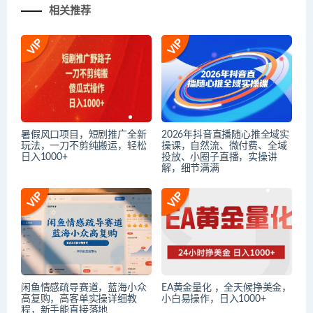
相关推荐
暑假风口项目，短剧推广全新
2026年抖音直播随心推全域实
玩法，一刀不剪纯搬运，轻松
操课，自然流、微付费、全域
日入1000+
投放、小圈子直播，实操讲
解，细节满满
闲鱼情感疏导赛道，蓝海小众
EA黄金量化 ，全天候挣美金，
高复购，高客单实操详细教
小白易操作，日入1000+
程，新手能直接落地