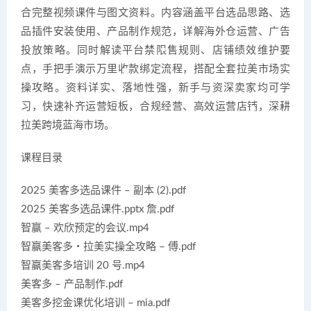
合完整视频课件与图文资料。内容涵盖平台选品思路、选
品插件安装使用、产品制作规范，详解海外仓运营、广告
投放策略。同时解读平台禁限售规则、店铺绩效维护要
点，手把手演示万里收款绑定流程，搭配全套拉美市场实
操攻略。资料详实、落地性强，新手与资深卖家均可学
习，快速补齐运营短板，合规经营、高效运营店铺，深耕
拉美跨境蓝海市场。
课程目录
2025 美客多选品课件 – 副本 (2).pdf
2025 美客多选品课件.pptx 詹.pdf
智赢 – 欢欣预定的会议.mp4
智赢美客多・拉美实操全攻略 – 傅.pdf
智赢美客多培训 20 号.mp4
美客多 – 产品制作.pdf
美客多挖金课优化培训 – mia.pdf