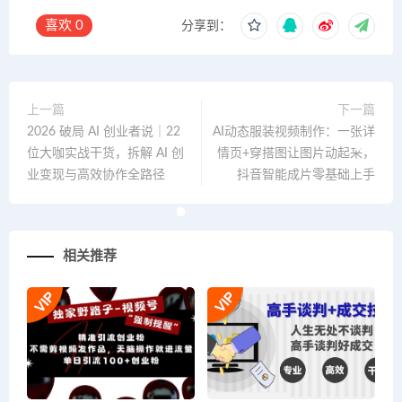
喜欢
0
分享到：
上一篇
下一篇
2026 破局 AI 创业者说｜22
AI动态服装视频制作：一张详
位大咖实战干货，拆解 AI 创
情页+穿搭图让图片动起来，
业变现与高效协作全路径
抖音智能成片零基础上手
相关推荐