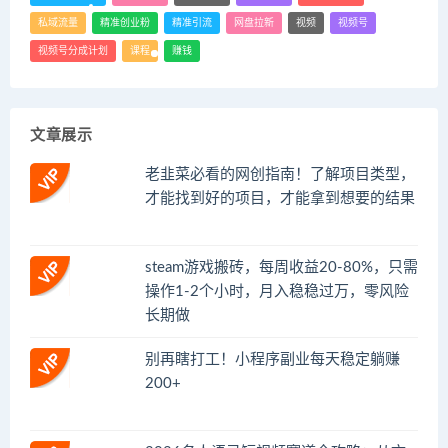
私域流量
精准创业粉
精准引流
网盘拉新
视频
视频号
视频号分成计划
课程
赚钱
文章展示
老韭菜必看的网创指南！了解项目类型，
才能找到好的项目，才能拿到想要的结果
steam游戏搬砖，每周收益20-80%，只需
操作1-2个小时，月入稳稳过万，零风险
长期做
别再瞎打工！小程序副业每天稳定躺赚
200+