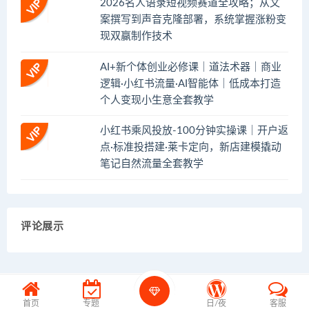
2026名人语录短视频赛道全攻略；从文
案撰写到声音克隆部署，系统掌握涨粉变
现双赢制作技术
AI+新个体创业必修课｜道法术器｜商业
逻辑·小红书流量·AI智能体｜低成本打造
个人变现小生意全套教学
小红书乘风投放-100分钟实操课｜开户返
点·标准投搭建·莱卡定向，新店建模撬动
笔记自然流量全套教学
评论展示
首页
专题
日/夜
客服