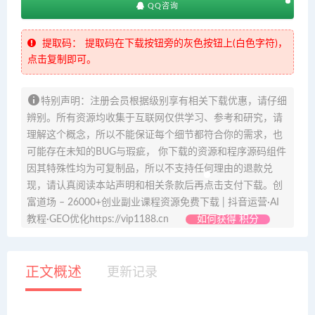
QQ咨询
提取码：
提取码在下载按钮旁的灰色按钮上(白色字符)，
点击复制即可。
特别声明：注册会员根据级别享有相关下载优惠，请仔细
辨别。所有资源均收集于互联网仅供学习、参考和研究，请
理解这个概念，所以不能保证每个细节都符合你的需求，也
可能存在未知的BUG与瑕疵， 你下载的资源和程序源码组件
因其特殊性均为可复制品，所以不支持任何理由的退款兑
现，请认真阅读本站声明和相关条款后再点击支付下载。创
富道场 – 26000+创业副业课程资源免费下载 | 抖音运营·AI
教程·GEO优化https://vip1188.cn
如何获得 积分
正文概述
更新记录