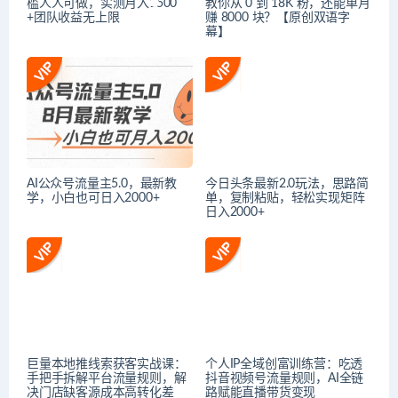
槛人人可做，实测月入1500
教你从 0 到 18K 粉，还能单月
+团队收益无上限
赚 8000 块？【原创双语字
幕】
AI公众号流量主5.0，最新教
今日头条最新2.0玩法，思路简
学，小白也可日入2000+
单，复制粘贴，轻松实现矩阵
日入2000+
巨量本地推线索获客实战课：
个人IP全域创富训练营：吃透
手把手拆解平台流量规则，解
抖音视频号流量规则，AI全链
决门店缺客源成本高转化差
路赋能直播带货变现