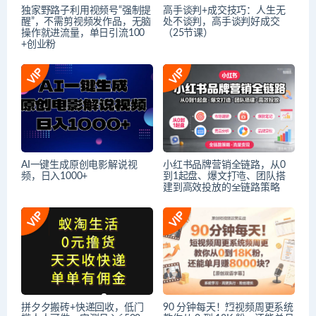
独家野路子利用视频号“强制提
高手谈判+成交技巧：人生无
醒”，不需剪视频发作品，无脑
处不谈判，高手谈判好成交
操作就进流量，单日引流100
（25节课）
+创业粉
AI一键生成原创电影解说视
小红书品牌营销全链路，从0
频，日入1000+
到1起盘、爆文打造、团队搭
建到高效投放的全链路策略
拼夕夕搬砖+快递回收，低门
90 分钟每天！短视频周更系统