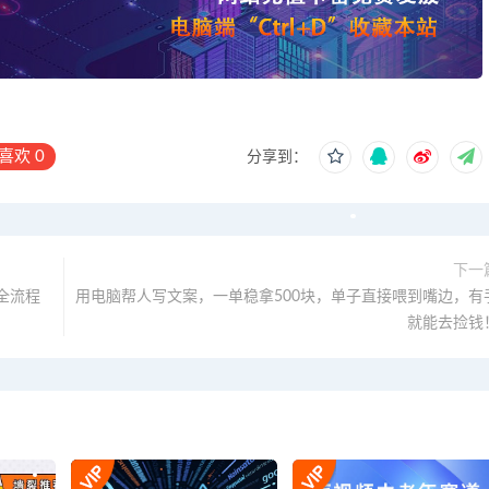
喜欢
0
分享到：
下一
全流程
用电脑帮人写文案，一单稳拿500块，单子直接喂到嘴边，有
就能去捡钱