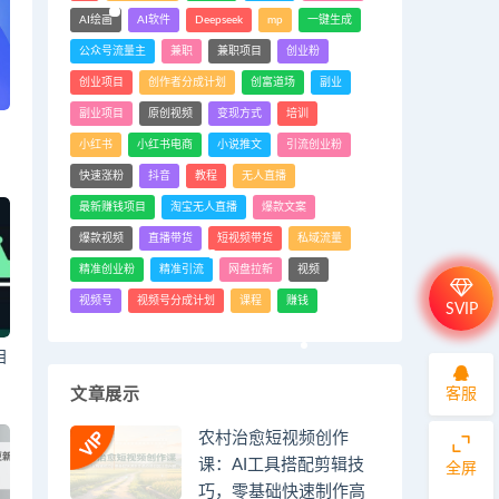
AI绘画
AI软件
Deepseek
mp
一键生成
公众号流量主
兼职
兼职项目
创业粉
创业项目
创作者分成计划
创富道场
副业
副业项目
原创视频
变现方式
培训
小红书
小红书电商
小说推文
引流创业粉
快速涨粉
抖音
教程
无人直播
最新赚钱项目
淘宝无人直播
爆款文案
爆款视频
直播带货
短视频带货
私域流量
精准创业粉
精准引流
网盘拉新
视频
视频号
视频号分成计划
课程
赚钱
SVIP
目
客服
文章展示
农村治愈短视频创作
课：AI工具搭配剪辑技
全屏
巧，零基础快速制作高