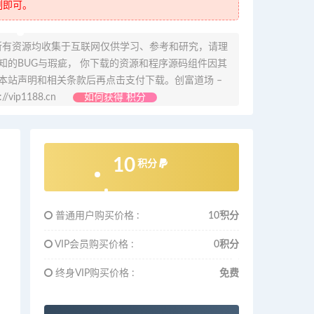
制即可。
所有资源均收集于互联网仅供学习、参考和研究，请理
的BUG与瑕疵， 你下载的资源和程序源码组件因其
本站声明和相关条款后再点击支付下载。创富道场 –
ip1188.cn
如何获得 积分
10
积分
普通用户购买价格 :
10积分
VIP会员购买价格 :
0积分
终身VIP购买价格 :
免费