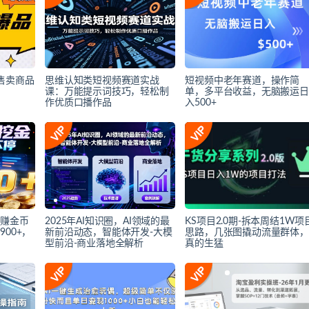
售卖商品
思维认知类短视频赛道实战
短视频中老年赛道，操作简
课：万能提示词技巧，轻松制
单，多平台收益，无脑搬运日
作优质口播作品
入500+
动赚金币
2025年AI知识圈，AI领域的最
KS项目2.0期-拆本周结1W项
00+，
新前沿动态，智能体开发-大模
思路，几张图撬动流量群体，
型前沿-商业落地全解析
真的生猛