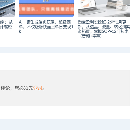
操指南：从
AI一键生成治愈玩偶，超级简
淘宝盈利实操班-26年1月更
设计缩短
单，不仅涨粉快而且单日变现1
新，从选品、流量、转化到渠
k
道拓展，掌握SOP+12门技术
（音频+字幕）
表评论，您必须先
登录
。