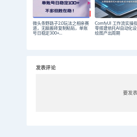
微头条野路子2.0玩法之相亲赛
ComfyUI 工作流实
道，无脑搬砖复制粘贴，单账
零搭建依托AI自动化
号日稳定300+…
绘图产出周期
发表评论
要发