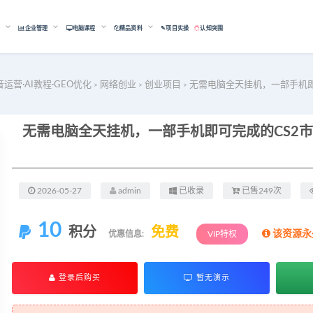
能
企业管理
电脑课程
精品资料
✎项目实操
认知突围
音运营·AI教程·GEO优化
网络创业
创业项目
无需电脑全天挂机，一部手机即
>
>
>
2026-05-27
admin
已收录
已售249次
10
积分
免费
该资源永
优惠信息:
VIP特权
登录后购买
暂无演示