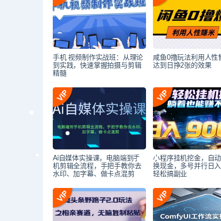
手机 视频制作实战班：从理论
咸鱼0撸玩法利用人性
到实践，快速掌握拍摄与剪辑
达到日挣2张的效果
精髓
Ai自媒体实操课，电脑端到手
小程序挂机挖金，自
机剪辑全流程，手把手教你去
换现金，多号并行日入9
水印、加字幕、做卡点混剪
轻松搞副业