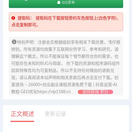
QQ咨询
提取码：
提取码在下载按钮旁的灰色按钮上(白色字符)，
点击复制即可。
特别声明：注册会员根据级别享有相关下载优惠，请仔细
辨别。所有资源均收集于互联网仅供学习、参考和研究，请
理解这个概念，所以不能保证每个细节都符合你的需求，也
可能存在未知的BUG与瑕疵， 你下载的资源和程序源码组件
因其特殊性均为可复制品，所以不支持任何理由的退款兑
现，请认真阅读本站声明和相关条款后再点击支付下载。创
富道场 – 26000+创业副业课程资源免费下载 | 抖音运营·AI
教程·GEO优化https://vip1188.cn
如何获得 积分
正文概述
更新记录