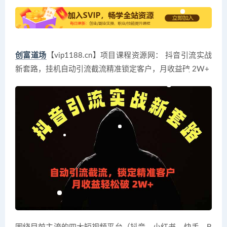
创富道场
【vip1188.cn】项目课程资源网： 抖音引流实战
新套路，挂机自动引流截流精准锁定客户，月收益破 2W+