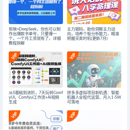
剪映+DeepSeek，你也可以制
主力密码，助你洞察主力动
作出爆款书单号，只要爆一
向，培养个股分析能力，精准
个，一个月工资就有了，详细
把握买卖时机(更新7月)
教程拆解
从0基础到进阶，7天玩转Comf
拼多多虚拟项目新机遇：智能
yUI，Comfyui工作流+AI视频
机器人全程代运营，月入1-5W
生成
可落地