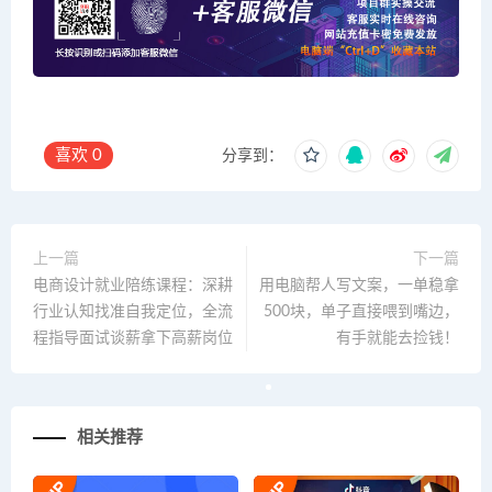
喜欢
0
分享到：
上一篇
下一篇
电商设计就业陪练课程：深耕
用电脑帮人写文案，一单稳拿
行业认知找准自我定位，全流
500块，单子直接喂到嘴边，
程指导面试谈薪拿下高薪岗位
有手就能去捡钱！
相关推荐