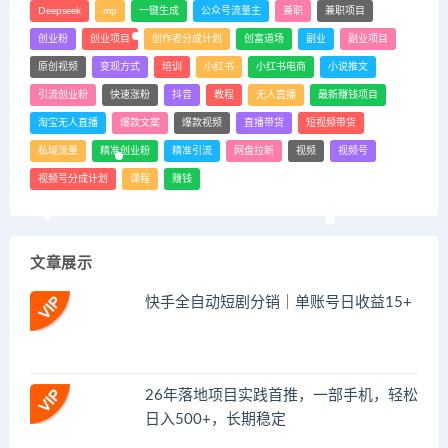
Deepseek
mp
一键生成
公众号流量主
兼职
兼职项目
创业粉
创业项目
创作者分成计划
创富道场
副业
副业项目
原创视频
变现方式
培训
小红书
小红书电商
小说推文
引流创业粉
快速涨粉
抖音
教程
无人直播
最新赚钱项目
淘宝无人直播
爆款文案
爆款视频
直播带货
短视频带货
私域流量
精准创业粉
精准引流
网盘拉新
视频
视频号
视频号分成计划
课程
赚钱
文章展示
快手全自动短剧分销｜单账号日收益15+
26年落地项目实践首推，一部手机，轻松
日入500+，长期稳定