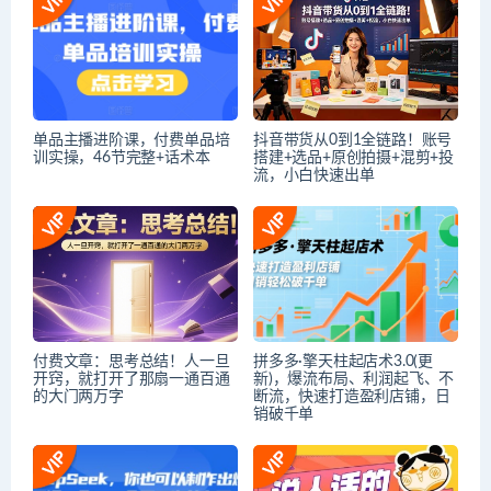
单品主播进阶课，付费单品培
抖音带货从0到1全链路！账号
训实操，46节完整+话术本
搭建+选品+原创拍摄+混剪+投
流，小白快速出单
付费文章：思考总结！人一旦
拼多多·擎天柱起店术3.0(更
开窍，就打开了那扇一通百通
新)，爆流布局、利润起飞、不
的大门两万字
断流，快速打造盈利店铺，日
销破千单