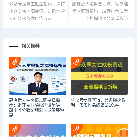
公众号流量主掘金指南：深耕
影视台词混剪变现课：零基础
小众头像蓝海赛道，进阶运营
学习剪辑技巧，玩转抖音伙伴
技巧轻松放大广告收益
计划解锁平台双重收益
相关推荐
高考后人生终极志愿抉择指
公众号女性赛道，最近爆火系
南：避开专业院校选错陷阱，
列，条条作品阅读量10w+
跳出唯分数论规划长期发展道
路