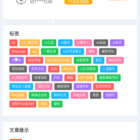
标签
AI
AI一键生成
AI工具
AI技术
AI数字人
AI绘画
AI软件
Deepseek
mp
一键生成
公众号流量主
兼职
兼职项目
创业粉
创业项目
创作者分成计划
创富道场
副业
副业项目
原创视频
变现方式
培训
小红书
小红书电商
小说推文
引流创业粉
快速涨粉
抖音
教程
无人直播
最新赚钱项目
淘宝无人直播
爆款文案
爆款视频
直播带货
短视频带货
私域流量
精准创业粉
精准引流
网盘拉新
视频
视频号
视频号分成计划
课程
赚钱
文章展示