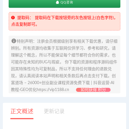
QQ咨询
提取码：
提取码在下载按钮旁的灰色按钮上(白色字符)，
点击复制即可。
特别声明：注册会员根据级别享有相关下载优惠，请仔细
辨别。所有资源均收集于互联网仅供学习、参考和研究，请
理解这个概念，所以不能保证每个细节都符合你的需求，也
可能存在未知的BUG与瑕疵， 你下载的资源和程序源码组件
因其特殊性均为可复制品，所以不支持任何理由的退款兑
现，请认真阅读本站声明和相关条款后再点击支付下载。创
富道场 – 26000+创业副业课程资源免费下载 | 抖音运营·AI
教程·GEO优化https://vip1188.cn
如何获得 积分
正文概述
更新记录