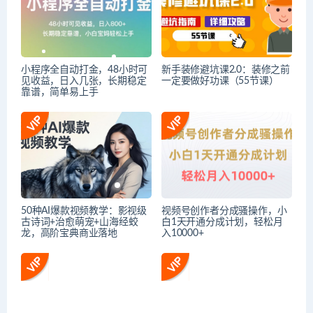
小程序全自动打金，48小时可
新手装修避坑课2.0：装修之前
见收益，日入几张，长期稳定
一定要做好功课（55节课）
靠谱，简单易上手
50种AI爆款视频教学：影视级
视频号创作者分成骚操作，小
古诗词+治愈萌宠+山海经蛟
白1天开通分成计划，轻松月
龙，高阶宝典商业落地
入10000+