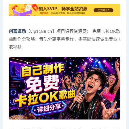
创富道场
【vip1188.cn】项目课程资源网： 免费卡拉OK歌
曲制作全攻略：音轨分离字幕制作，零基础快速做出专业K
歌视频