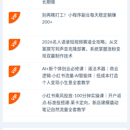
长期做
别再瞎打工！小程序副业每天稳定躺赚
200+
2026名人语录短视频赛道全攻略；从文
案撰写到声音克隆部署，系统掌握涨粉变
现双赢制作技术
AI+新个体创业必修课｜道法术器｜商业
逻辑·小红书流量·AI智能体｜低成本打造
个人变现小生意全套教学
小红书乘风投放-100分钟实操课｜开户返
点·标准投搭建·莱卡定向，新店建模撬动
笔记自然流量全套教学