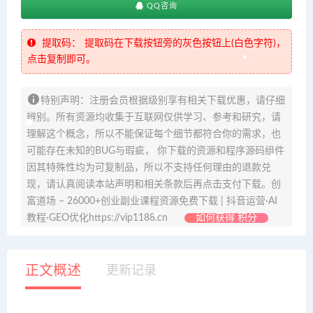
QQ咨询
提取码：
提取码在下载按钮旁的灰色按钮上(白色字符)，
点击复制即可。
特别声明：注册会员根据级别享有相关下载优惠，请仔细
辨别。所有资源均收集于互联网仅供学习、参考和研究，请
理解这个概念，所以不能保证每个细节都符合你的需求，也
可能存在未知的BUG与瑕疵， 你下载的资源和程序源码组件
因其特殊性均为可复制品，所以不支持任何理由的退款兑
现，请认真阅读本站声明和相关条款后再点击支付下载。创
富道场 – 26000+创业副业课程资源免费下载 | 抖音运营·AI
教程·GEO优化https://vip1188.cn
如何获得 积分
正文概述
更新记录