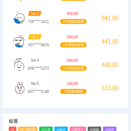
标签
AI
AI一键生成
AI工具
AI技术
AI数字人
AI绘画
AI软件