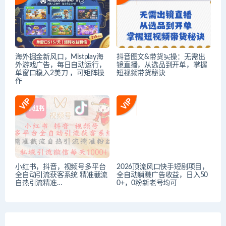
海外掘金新风口，Mistplay海
抖音图文&带货实操：无需出
外游戏广告，每日自动运行，
镜直播，从选品到开单，掌握
单窗口稳入2美刀 ，可矩阵操
短视频带货秘诀
作
小红书，抖音，视频号多平台
2026顶流风口快手短剧项目，
全自动引流获客系统 精准截流
全自动躺賺广告收益，日入50
自热引流精准…
0+，0粉新老号均可