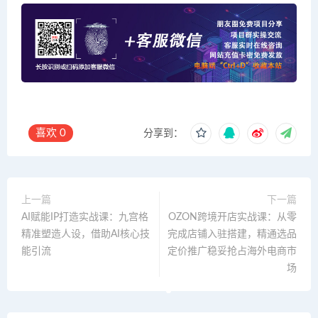
喜欢
0
分享到：
上一篇
下一篇
AI赋能IP打造实战课：九宫格
OZON跨境开店实战课：从零
精准塑造人设，借助AI核心技
完成店铺入驻搭建，精通选品
能引流
定价推广稳妥抢占海外电商市
场