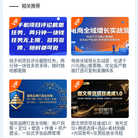
相关推荐
纯手机项目评论截图任务，两
电商全域增长实战营：吃透千
分钟一块钱多劳多得，随时随
川与随心推策略，优化投产数
地都能做
据打造可复制直播体系
强势品牌打造全攻略：用户洞
图文带货项目速成1.0：账号定
察 + 定位 + 塑造 + 传播 + 资产
位+赛道选择+选品+素材拍摄
建设，一站式学会品牌管理
+内容发布+豆荚投放全流程