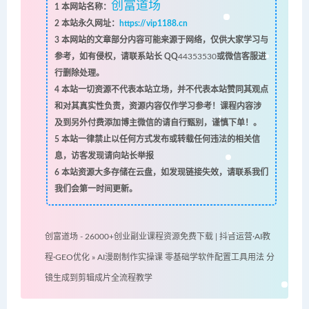
创富道场
1
本网站名称：
2
本站永久网址：
https://vip1188.cn
3
本网站的文章部分内容可能来源于网络，仅供大家学习与
参考，如有侵权，请联系站长 QQ
44353530
或微信客服进
行删除处理。
4
本站一切资源不代表本站立场，并不代表本站赞同其观点
和对其真实性负责，资源内容仅作学习参考！课程内容涉
及到另外付费添加博主微信的请自行甄别，谨慎下单！。
5
本站一律禁止以任何方式发布或转载任何违法的相关信
息，访客发现请向站长举报
6
本站资源大多存储在云盘，如发现链接失效，请联系我们
我们会第一时间更新。
创富道场 - 26000+创业副业课程资源免费下载 | 抖音运营·AI教
程·GEO优化
»
AI漫剧制作实操课 零基础学软件配置工具用法 分
镜生成到剪辑成片全流程教学