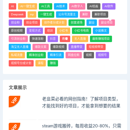
AI
AI一键生成
AI工具
AI技术
AI数字人
AI绘画
AI软件
Deepseek
mp
一键生成
公众号流量主
兼职
兼职项目
创业粉
创业项目
创作者分成计划
创富道场
副业
副业项目
原创视频
变现方式
培训
小红书
小红书电商
小说推文
引流创业粉
快速涨粉
抖音
教程
无人直播
最新赚钱项目
淘宝无人直播
爆款文案
爆款视频
直播带货
短视频带货
私域流量
精准创业粉
精准引流
网盘拉新
视频
视频号
视频号分成计划
课程
赚钱
文章展示
老韭菜必看的网创指南！了解项目类型，
才能找到好的项目，才能拿到想要的结果
steam游戏搬砖，每周收益20-80%，只需