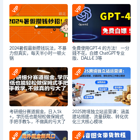
2024暑假最新攒钱玩法，不暴
免費使用GPT-4 的方法！ 一分
力但真实，每天半小时一顿火
錢不花，白嫖 ChatGPT专业
锅
版、DALL·E 3等
考研细分赛道掘金，日入1k
2025跨境独立站运营课：涵盖
+，学历低也能轻松做保姆式
建站搭建、流量获取、转化优
手把手教学，不做真的亏大了
化三大核心模块