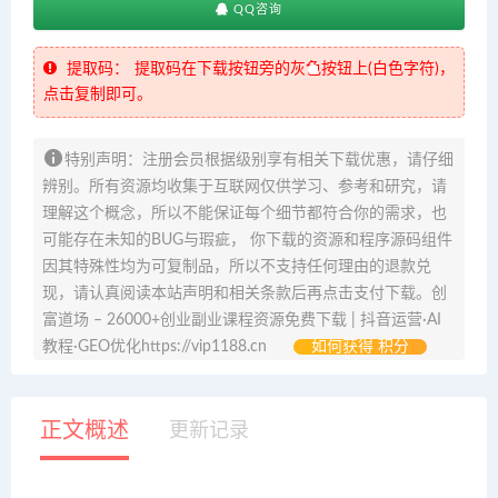
QQ咨询
提取码：
提取码在下载按钮旁的灰色按钮上(白色字符)，
点击复制即可。
特别声明：注册会员根据级别享有相关下载优惠，请仔细
辨别。所有资源均收集于互联网仅供学习、参考和研究，请
理解这个概念，所以不能保证每个细节都符合你的需求，也
可能存在未知的BUG与瑕疵， 你下载的资源和程序源码组件
因其特殊性均为可复制品，所以不支持任何理由的退款兑
现，请认真阅读本站声明和相关条款后再点击支付下载。创
富道场 – 26000+创业副业课程资源免费下载 | 抖音运营·AI
教程·GEO优化https://vip1188.cn
如何获得 积分
正文概述
更新记录