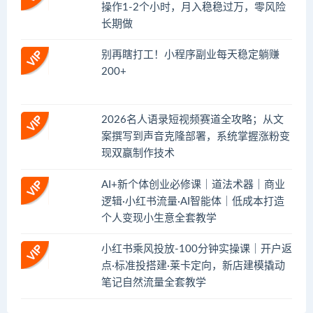
操作1-2个小时，月入稳稳过万，零风险
长期做
别再瞎打工！小程序副业每天稳定躺赚
200+
2026名人语录短视频赛道全攻略；从文
案撰写到声音克隆部署，系统掌握涨粉变
现双赢制作技术
AI+新个体创业必修课｜道法术器｜商业
逻辑·小红书流量·AI智能体｜低成本打造
个人变现小生意全套教学
小红书乘风投放-100分钟实操课｜开户返
点·标准投搭建·莱卡定向，新店建模撬动
笔记自然流量全套教学