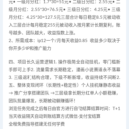
元• 一级月分红：1.7*30=51元• 二级日分红：2.55元• 二
级月分红：2.55*30=76.5元• 三级日分红：4.25元• 三级
月分红：4.25*30=127.5元三层合计每日稳定8.5元被动收
入三层合计每月稳定255元被动收入按月累计长期复利，账
号越多、团队越大，收益指数上涨。
2、所需成本：ip12一个/月每天收益0.85 收益多少取决于
你开多少IP和推广能力
四、项目长久运营逻辑1. 操作极简全自动挂机，零门槛新
手即可上手2. 流量需求长期稳定，漫画小说赛道永不落幕
3. 三级返利结构合理，下级不断新增，收益持续不间断2.
五、整体变现闭环（长期性+稳定性）个人挂机赚静态收益
→ 推广分享搭建团队 →三层级拿长期分红单人小额稳赚，
团队批量爆发，长期被动躺赚循环！
浏览任务完成之后每日由官方进行自动结算结算时间：T+1
当天收益隔天自动到账结算方式微信·支付宝结算
全程免费指导搭建无任何学费