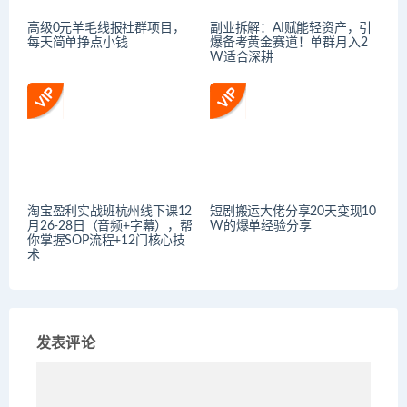
高级0元羊毛线报社群项目，
副业拆解：AI赋能轻资产，引
每天简单挣点小钱
爆备考黄金赛道！单群月入2
W适合深耕
淘宝盈利实战班杭州线下课12
短剧搬运大佬分享20天变现10
月26-28日（音频+字幕），帮
W的爆单经验分享
你掌握SOP流程+12门核心技
术
发表评论