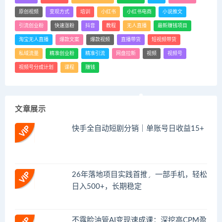
原创视频
变现方式
培训
小红书
小红书电商
小说推文
引流创业粉
快速涨粉
抖音
教程
无人直播
最新赚钱项目
淘宝无人直播
爆款文案
爆款视频
直播带货
短视频带货
私域流量
精准创业粉
精准引流
网盘拉新
视频
视频号
视频号分成计划
课程
赚钱
文章展示
快手全自动短剧分销｜单账号日收益15+
26年落地项目实践首推，一部手机，轻松
日入500+，长期稳定
不露脸油管AI变现速成课：深挖高CPM盈