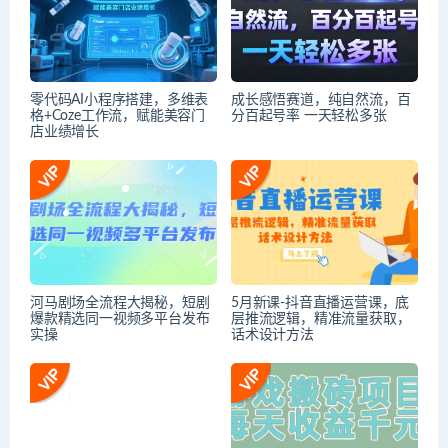
零代码AI小程序搭建，多维表
成长感悟赛道，纯自然流，百
格+Coze工作流，赋能美容门
分百起号率 一天轻松多张
店业绩增长
河马剧场全流程大揭秘，短剧
5月新课-抖音直播运营课，底
爆款精选同一视频多平台发布
层推流逻辑，精准流量获取，
实操
话术设计方法