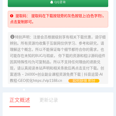
QQ咨询
提取码：
提取码在下载按钮旁的灰色按钮上(白色字符)，
点击复制即可。
特别声明：注册会员根据级别享有相关下载优惠，请仔细
辨别。所有资源均收集于互联网仅供学习、参考和研究，请
理解这个概念，所以不能保证每个细节都符合你的需求，也
可能存在未知的BUG与瑕疵， 你下载的资源和程序源码组件
因其特殊性均为可复制品，所以不支持任何理由的退款兑
现，请认真阅读本站声明和相关条款后再点击支付下载。创
富道场 – 26000+创业副业课程资源免费下载 | 抖音运营·AI
教程·GEO优化https://vip1188.cn
如何获得 积分
正文概述
更新记录