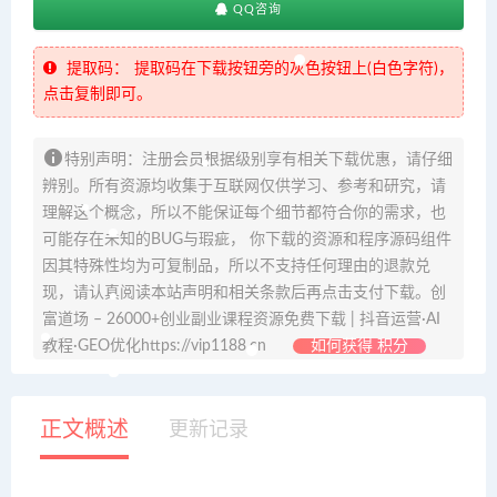
QQ咨询
提取码：
提取码在下载按钮旁的灰色按钮上(白色字符)，
点击复制即可。
特别声明：注册会员根据级别享有相关下载优惠，请仔细
辨别。所有资源均收集于互联网仅供学习、参考和研究，请
理解这个概念，所以不能保证每个细节都符合你的需求，也
可能存在未知的BUG与瑕疵， 你下载的资源和程序源码组件
因其特殊性均为可复制品，所以不支持任何理由的退款兑
现，请认真阅读本站声明和相关条款后再点击支付下载。创
富道场 – 26000+创业副业课程资源免费下载 | 抖音运营·AI
教程·GEO优化https://vip1188.cn
如何获得 积分
正文概述
更新记录