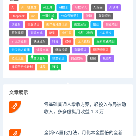
AI
AI一键生成
AI工具
AI技术
AI数字人
AI绘画
AI软件
Deepseek
mp
一键生成
公众号流量主
兼职
兼职项目
创业粉
创业项目
创作者分成计划
创富道场
副业
副业项目
原创视频
变现方式
培训
小红书
小红书电商
小说推文
引流创业粉
快速涨粉
抖音
教程
无人直播
最新赚钱项目
淘宝无人直播
爆款文案
爆款视频
直播带货
短视频带货
私域流量
精准创业粉
精准引流
网盘拉新
视频
视频号
视频号分成计划
课程
赚钱
文章展示
零基础普通人增收方案，轻投入布局被动
收入，多多虚拟月收益 1-3 万
全新EA量化打法，月化本金翻倍的全新