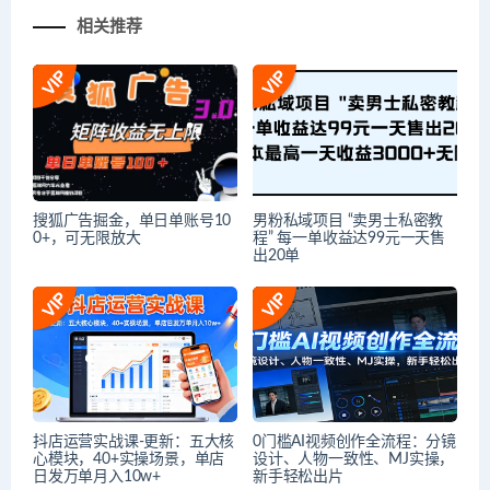
相关推荐
搜狐广告掘金，单日单账号10
男粉私域项目 “卖男士私密教
0+，可无限放大
程” 每一单收益达99元一天售
出20单
抖店运营实战课-更新：五大核
0门槛AI视频创作全流程：分镜
心模块，40+实操场景，单店
设计、人物一致性、MJ实操，
日发万单月入10w+
新手轻松出片