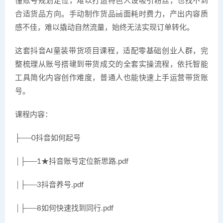
懂账号规划定位，难以打造特色人设吸引粉丝，也找不到
合适货品方向。手动制作货品画面耗时费力，产出内容质
感不佳，难以撬动自然流量，始终无法实现订单转化。
这套抖音AI童装带货项目课程，适配零基础创业人群，完
整梳理从账号搭建到带货成交的全套实操流程，依托智能
工具简化内容创作难度，普通人也能快速上手运营带货账
号。
课程内容：
├──0抖音如何起号
│├──1★抖音账号定位新思路.pdf
│├──3抖音养号.pdf
│├──8如何快速找到同行.pdf