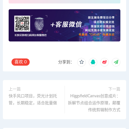
喜欢
0
分享到：
上一篇
下一篇
快手风口项目，荧光计划托
HiggsfieldCanvas创意成片：
管，长期稳定，适合批量做
拆解节点组合运作原理，颠覆
传统剪辑制作方式