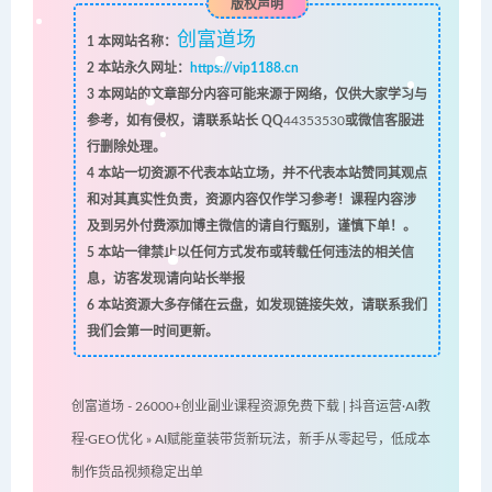
版权声明
创富道场
1
本网站名称：
2
本站永久网址：
https://vip1188.cn
3
本网站的文章部分内容可能来源于网络，仅供大家学习与
参考，如有侵权，请联系站长 QQ
44353530
或微信客服进
行删除处理。
4
本站一切资源不代表本站立场，并不代表本站赞同其观点
和对其真实性负责，资源内容仅作学习参考！课程内容涉
及到另外付费添加博主微信的请自行甄别，谨慎下单！。
5
本站一律禁止以任何方式发布或转载任何违法的相关信
息，访客发现请向站长举报
6
本站资源大多存储在云盘，如发现链接失效，请联系我们
我们会第一时间更新。
创富道场 - 26000+创业副业课程资源免费下载 | 抖音运营·AI教
程·GEO优化
»
AI赋能童装带货新玩法，新手从零起号，低成本
制作货品视频稳定出单