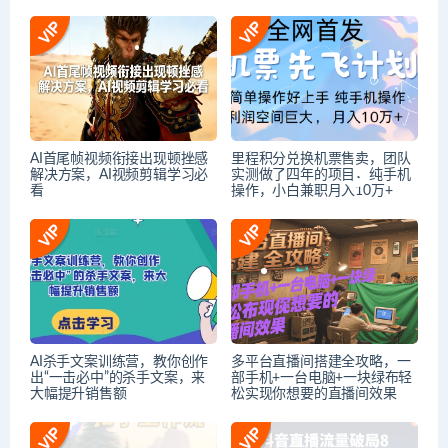
AI首尾帧视频衔接出现顿挫感
里程积分兑换机票售卖，团队
解决方案，AI视频剪辑学习必
实测做了四年的项目，纯手机
看
操作，小白兼职月入10万+
AI杀手文案训练营，教你创作
多平台直播间搭建全攻略，一
出“一击必中”的杀手文案，来
部手机+一台电脑+一块绿布轻
大幅提升销售额
松实现你想要的直播间效果