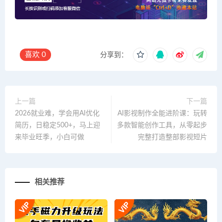
喜欢
0
分享到：
上一篇
下一篇
2026就业难，学会用AI优化
AI影视制作全能进阶课：玩转
简历，日稳定500+，马上迎
多款智能创作工具，从零起步
来毕业旺季，小白可做
完整打造整部影视短片
相关推荐