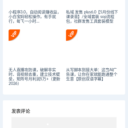
小程序3.0，自动阅读赚收益，
私域 发售 plus6.0【5月份线下
小白宝妈轻松操作，有手就
课录音】/全域套装 sop流程
行，每天一小时…
包，社群发售工具套装模型
无人直播攻防课，破解非实
从写脚本到接大单：这套AI广
时、音视频去重，建立技术壁
告课，让你在家就能跑通整个
垒，矩阵号月利润5万+（更新
生意【原创双语字幕】
2026）
发表评论