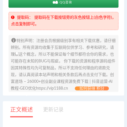
QQ咨询
提取码：
提取码在下载按钮旁的灰色按钮上(白色字符)，
点击复制即可。
特别声明：注册会员根据级别享有相关下载优惠，请仔细
辨别。所有资源均收集于互联网仅供学习、参考和研究，请
理解这个概念，所以不能保证每个细节都符合你的需求，也
可能存在未知的BUG与瑕疵， 你下载的资源和程序源码组件
因其特殊性均为可复制品，所以不支持任何理由的退款兑
现，请认真阅读本站声明和相关条款后再点击支付下载。创
富道场 – 26000+创业副业课程资源免费下载 | 抖音运营·AI
教程·GEO优化https://vip1188.cn
如何获得 积分
正文概述
更新记录