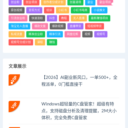
创业粉
创业项目
创作者分成计划
创富道场
副业
副业项目
原创视频
变现方式
培训
小红书
小红书电商
小说推文
引流创业粉
快速涨粉
抖音
教程
无人直播
最新赚钱项目
淘宝无人直播
爆款文案
爆款视频
直播带货
短视频带货
私域流量
精准创业粉
精准引流
网盘拉新
视频
视频号
视频号分成计划
课程
赚钱
文章展示
【2026】AI副业新风口，一单500+，全
程派单，0门槛直接干
Windows超轻量的C盘管家！超级有特
点，支持磁盘分析及清理提醒，2M大小
体积，完全免费C盘管家