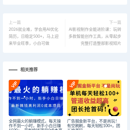
上一篇
下一篇
2026就业难，学会用AI优化
AI影视制作全能进阶课：玩转
简历，日稳定500+，马上迎
多款智能创作工具，从零起步
来毕业旺季，小白可做
完整打造整部影视短片
相关推荐
全网最火的躺赚模式，每天操
广告掘金新平台，不是尚玩！
作不到一小时，新手小白日赚
有空刷刷，每天轻松100+，团