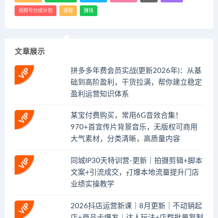
视频号分成计划
课程
赚钱
文章展示
拼多多年费会员实战(更新2026年)：从基
础到高阶盈利，干货拉满，帮你建立稳定
盈利运营知识体系
某宝付费购买，常用6G音效合集！
970+首宣传片背景音乐，无版权可商用
大气素材，分类清晰，高质量内容
同城IP30天特训营-更新｜拍摄剪辑+脚本
文案+引流成交，打爆本地流量提升门店
业绩实操教学
2026抖店运营新课｜8月更新｜不动销起
店+商品卡爆发｜达人玩法+店群批量复制