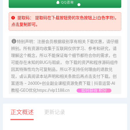
QQ咨询
提取码：
提取码在下载按钮旁的灰色按钮上(白色字符)，
点击复制即可。
特别声明：注册会员根据级别享有相关下载优惠，请仔细
辨别。所有资源均收集于互联网仅供学习、参考和研究，请
理解这个概念，所以不能保证每个细节都符合你的需求，也
可能存在未知的BUG与瑕疵， 你下载的资源和程序源码组件
因其特殊性均为可复制品，所以不支持任何理由的退款兑
现，请认真阅读本站声明和相关条款后再点击支付下载。创
富道场 – 26000+创业副业课程资源免费下载 | 抖音运营·AI
教程·GEO优化https://vip1188.cn
如何获得 积分
正文概述
更新记录