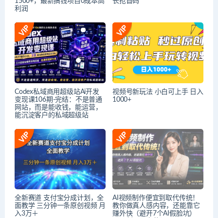
1500+，最新搞钱项目0成本高
长抢首码
利润
Codex私域商用超级站Ai开发
视频号新玩法 小白可上手 日入
变现课106期-完结：不是普通
1000+
网站，而是能收钱，能运营，
能沉淀客户的私域超级站
全新赛道 支付宝分成计划，全
AI视频制作便宜到取代传统！
面教学 三分钟一条原创视频 月
教你做真人感内容，还能靠它
入3万＋
赚外快（避开7个AI假脸坑）