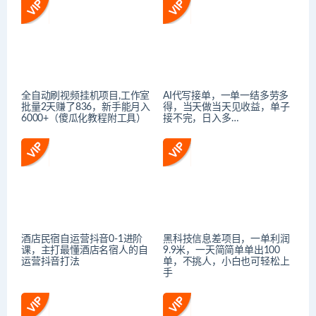
全自动刷视频挂机项目,工作室
AI代写接单，一单一结多劳多
批量2天赚了836，新手能月入
得，当天做当天见收益，单子
6000+（傻瓜化教程附工具）
接不完，日入多…
酒店民宿自运营抖音0-1进阶
黑科技信息差项目，一单利润
课，主打最懂酒店名宿人的自
9.9米，一天简简单单出100
运营抖音打法
单，不挑人，小白也可轻松上
手