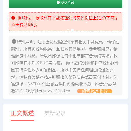
QQ咨询
提取码：
提取码在下载按钮旁的灰色按钮上(白色字符)，
点击复制即可。
特别声明：注册会员根据级别享有相关下载优惠，请仔细
辨别。所有资源均收集于互联网仅供学习、参考和研究，请
理解这个概念，所以不能保证每个细节都符合你的需求，也
可能存在未知的BUG与瑕疵， 你下载的资源和程序源码组件
因其特殊性均为可复制品，所以不支持任何理由的退款兑
现，请认真阅读本站声明和相关条款后再点击支付下载。创
富道场 – 26000+创业副业课程资源免费下载 | 抖音运营·AI
教程·GEO优化https://vip1188.cn
如何获得 积分
正文概述
更新记录