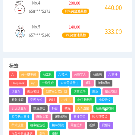
标签
AI
AI一键生成
AI工具
AI技术
AI数字人
AI绘画
AI软件
Deepseek
mp
一键生成
公众号流量主
兼职
兼职项目
创业粉
创业项目
创作者分成计划
创富道场
副业
副业项目
原创视频
变现方式
培训
小红书
小红书电商
小说推文
引流创业粉
快速涨粉
抖音
教程
无人直播
最新赚钱项目
淘宝无人直播
爆款文案
爆款视频
直播带货
短视频带货
私域流量
精准创业粉
精准引流
网盘拉新
视频
视频号
视频号分成计划
课程
赚钱