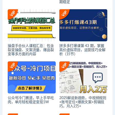
期稳定
操盘手合伙人课程汇总：包含
拼多多打爆课第 43 期，掌握
裂变操盘、文案流量、爆品裂
高价虚拟项目，运营技巧全解
变等多方面的内容
析（15节）
公众号冷门赛道，早上手早吃
2025解说新趋势，中视频规则
肉，单月轻松稳定变现1W
+账号定位+爆款文案+剪辑技
巧，月入2万+