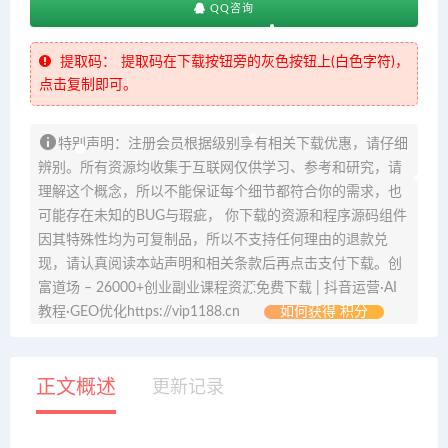
QQ咨询
提取码：
提取码在下载按钮旁的灰色按钮上(白色字符)，
点击复制即可。
特别声明：注册会员根据级别享有相关下载优惠，请仔细
辨别。所有资源均收集于互联网仅供学习、参考和研究，请
理解这个概念，所以不能保证每个细节都符合你的需求，也
可能存在未知的BUG与瑕疵， 你下载的资源和程序源码组件
因其特殊性均为可复制品，所以不支持任何理由的退款兑
现，请认真阅读本站声明和相关条款后再点击支付下载。创
富道场 – 26000+创业副业课程资源免费下载 | 抖音运营·AI
教程·GEO优化https://vip1188.cn
如何获得 积分
正文概述
更新记录