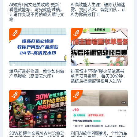
AI短篇+网文通关攻略-更新：
AI高效能人生课：破除认知迷
看懂就能写、写完就能过稿，
雾、提问艺术、智能团队，让
让写作变现不再依赖天赋与文
AI为你高效打工
笔
爆品打造必修课，教你如何做
抖音博主“不略”爆火简笔画书
产品爆款（高清无水印）
单号项目拆解， 每天30分钟，
熟练后挂橱窗轻松月入过W
30W粉博主亲授AI农村治愈动
利用AI软件P图赚钱，个性汽车