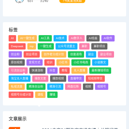
标签
AI
AI一键生成
AI工具
AI技术
AI数字人
AI绘画
AI软件
Deepseek
mp
一键生成
公众号流量主
兼职
兼职项目
创业粉
创业项目
创作者分成计划
创富道场
副业
副业项目
原创视频
变现方式
培训
小红书
小红书电商
小说推文
引流创业粉
快速涨粉
抖音
教程
无人直播
最新赚钱项目
淘宝无人直播
爆款文案
爆款视频
直播带货
短视频带货
私域流量
精准创业粉
精准引流
网盘拉新
视频
视频号
视频号分成计划
课程
赚钱
文章展示