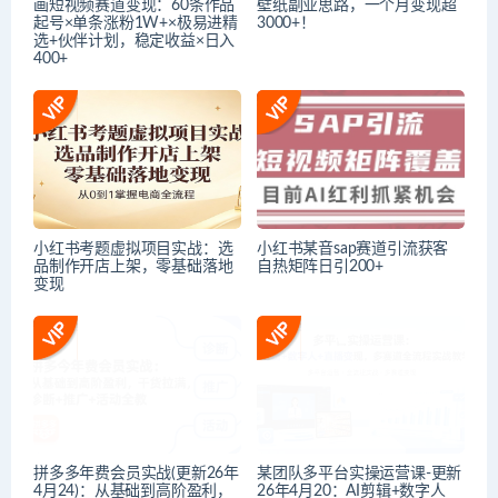
画短视频赛道变现：60条作品
壁纸副业思路，一个月变现超
起号×单条涨粉1W+×极易进精
3000+！
选+伙伴计划，稳定收益×日入
400+
小红书考题虚拟项目实战：选
小红书某音sap赛道引流获客
品制作开店上架，零基础落地
自热矩阵日引200+
变现
拼多多年费会员实战(更新26年
某团队多平台实操运营课-更新
4月24)：从基础到高阶盈利，
26年4月20：AI剪辑+数字人