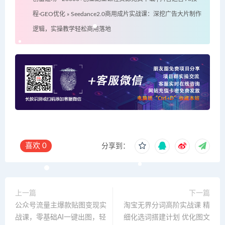
程·GEO优化
»
Seedance2.0商用成片实战课：深挖广告大片制作
逻辑，实操教学轻松商用落地
喜欢
0
分享到：
上一篇
下一篇
公众号流量主爆款贴图变现实
淘宝无界分词高阶实战课 精
战课，零基础AI一键出图，轻
细化选词搭建计划 优化图文