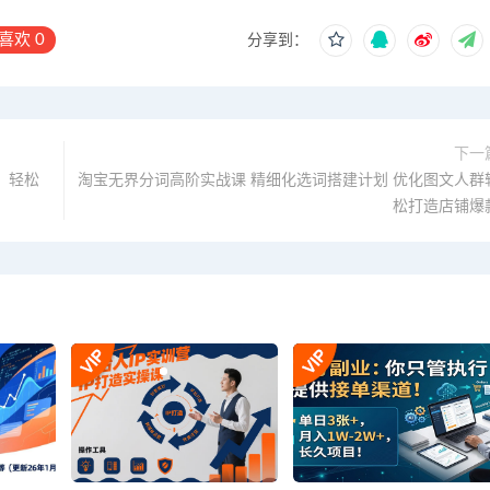
喜欢
0
分享到：
下一
，轻松
淘宝无界分词高阶实战课 精细化选词搭建计划 优化图文人群
松打造店铺爆