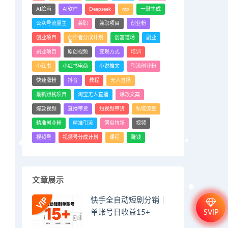
AI绘画
AI软件
Deepseek
mp
一键生成
公众号流量主
兼职
兼职项目
创业粉
创业项目
创作者分成计划
创富道场
副业
副业项目
原创视频
变现方式
培训
小红书
小红书电商
小说推文
引流创业粉
快速涨粉
抖音
教程
无人直播
最新赚钱项目
淘宝无人直播
爆款文案
爆款视频
直播带货
短视频带货
私域流量
精准创业粉
精准引流
网盘拉新
视频
视频号
视频号分成计划
课程
赚钱
文章展示
快手全自动短剧分销｜
单账号日收益15+
SVIP