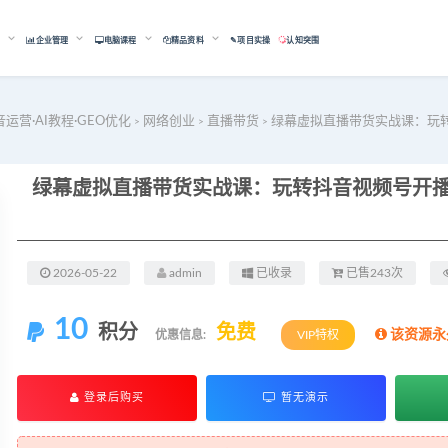
能
企业管理
电脑课程
精品资料
✎项目实操
认知突围
音运营·AI教程·GEO优化
网络创业
直播带货
绿幕虚拟直播带货实战课：玩
>
>
>
2026-05-22
admin
已收录
已售243次
10
积分
免费
该资源永
优惠信息:
VIP特权
登录后购买
暂无演示