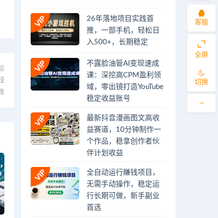
26年落地项目实践首
客服
推，一部手机，轻松日
入500+，长期稳定
全屏
不露脸油管AI变现速成
篇
课：深挖高CPM盈利领
轻
切换
域，零出镜打造YouTube
款
稳定收益账号
最新抖音漫画图文高收
益赛道，10分钟制作一
个作品，稳拿创作者伙
伴计划收益
全自动运行賺钱项目，
无需手动操作，稳定运
行长期可做，新手副业
首选