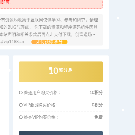
制即可。
所有资源均收集于互联网仅供学习、参考和研究，请理
的BUG与瑕疵， 你下载的资源和程序源码组件因其
本站声明和相关条款后再点击支付下载。创富道场 –
ip1188.cn
如何获得 积分
10
积分
普通用户购买价格 :
10积分
VIP会员购买价格 :
0积分
终身VIP购买价格 :
免费